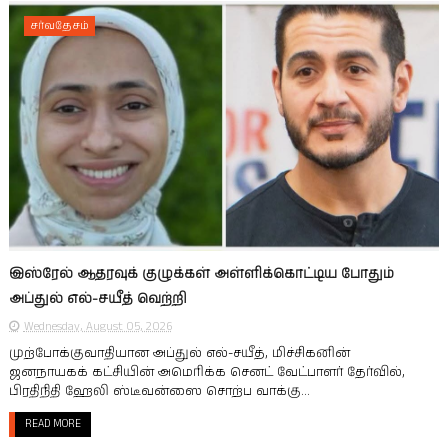
சர்வதேசம்
இஸ்ரேல் ஆதரவுக் குழுக்கள் அள்ளிக்கொட்டிய போதும்
அப்துல் எல்-சயீத் வெற்றி
Wednesday, August 05, 2026
முற்போக்குவாதியான அப்துல் எல்-சயீத், மிச்சிகனின்
ஜனநாயகக் கட்சியின் அமெரிக்க செனட் வேட்பாளர் தேர்வில்,
பிரதிநிதி ஹேலி ஸ்டீவன்ஸை சொற்ப வாக்கு...
READ MORE