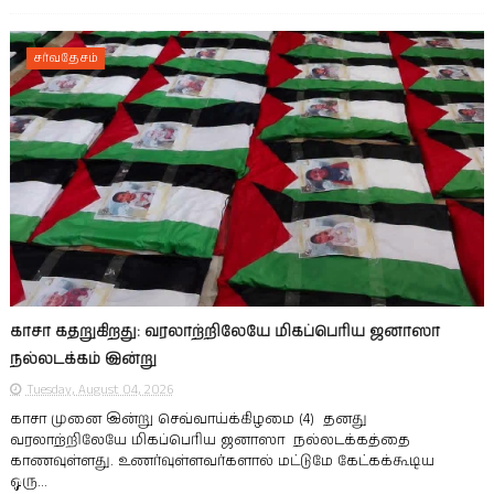
சர்வதேசம்
காசா கதறுகிறது: வரலாற்றிலேயே மிகப்பெரிய ஜனாஸா
நல்லடக்கம் இன்று
Tuesday, August 04, 2026
காசா முனை இன்று செவ்வாய்க்கிழமை (4) தனது
வரலாற்றிலேயே மிகப்பெரிய ஜனாஸா நல்லடக்கத்தை
காணவுள்ளது. உணர்வுள்ளவர்களால் மட்டுமே கேட்கக்கூடிய
ஒரு...