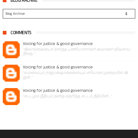
BLOG ARCHIVE
COMMENTS
Voicing for justice & good governance
"இலங்கையைச் சேர்ந்த பணியாளர்கள் அவர்கள் விவசாய
நிலத..."
Voicing for justice & good governance
"உம்மையும் ராஜபக்‌ஷாக்களையும் சரியான முறையில் இ
றுக்..."
Voicing for justice & good governance
"சட்டமும் நீதியும் நன்கு தெரிந்த, சட்டம் நீதியின் ..."