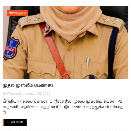
சர்வதேசம்
முதல் முஸ்லீம் பெண் IPS
Wednesday, August 05, 2026
இந்தியா - தெலங்கானா மாநிலத்தின் முதல் முஸ்லீம் பெண் IPS
அதிகாரி. ஆயிஷா பாத்திமா IPS நியமனம் வாழ்த்துக்கள் சகோத
ரி
READ MORE