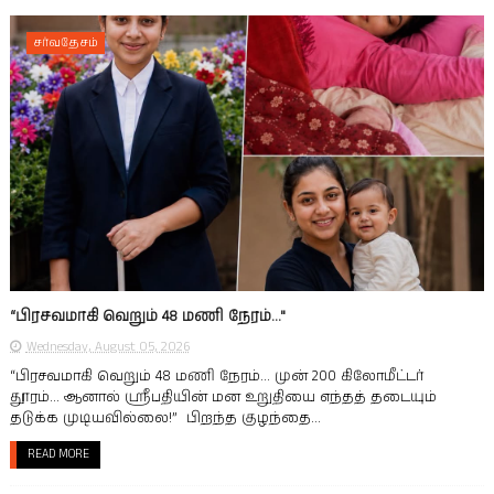
சர்வதேசம்
“பிரசவமாகி வெறும் 48 மணி நேரம்…"
Wednesday, August 05, 2026
“பிரசவமாகி வெறும் 48 மணி நேரம்… முன் 200 கிலோமீட்டர்
தூரம்… ஆனால் ஸ்ரீபதியின் மன உறுதியை எந்தத் தடையும்
தடுக்க முடியவில்லை!” பிறந்த குழந்தை...
READ MORE