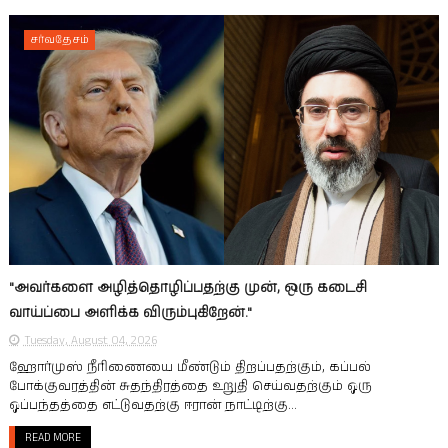
சர்வதேசம்
"அவர்களை அழித்தொழிப்பதற்கு முன், ஒரு கடைசி
வாய்ப்பை அளிக்க விரும்புகிறேன்."
Tuesday, August 04, 2026
ஹோர்முஸ் நீரிணையை மீண்டும் திறப்பதற்கும், கப்பல்
போக்குவரத்தின் சுதந்திரத்தை உறுதி செய்வதற்கும் ஒரு
ஒப்பந்தத்தை எட்டுவதற்கு ஈரான் நாட்டிற்கு...
READ MORE