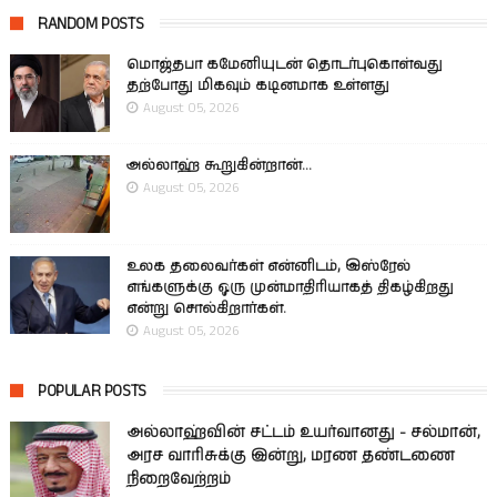
RANDOM POSTS
மொஜ்தபா கமேனியுடன் தொடர்புகொள்வது
தற்போது மிகவும் கடினமாக உள்ளது
August 05, 2026
அல்லாஹ் கூறுகின்றான்...
August 05, 2026
உலக தலைவர்கள் என்னிடம், இஸ்ரேல்
எங்களுக்கு ஒரு முன்மாதிரியாகத் திகழ்கிறது
என்று சொல்கிறார்கள்.
August 05, 2026
POPULAR POSTS
அல்லாஹ்வின் சட்டம் உயர்வானது - சல்மான்,
அரச வாரிசுக்கு இன்று, மரண தண்டணை
நிறைவேற்றம்