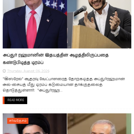
அப்துர் ரஹ்மானின் இதயத்தின் ஆழத்திலிருப்பதை
கண்டுபிடித்த டிரம்ப்
Thursday, August 06, 2026
"இஸ்ரேல்" ஆதரவு வேட்பாளரைத் தோற்கடித்த அப்துர்ரஹ்மான்
அல்-சையத் மீது டிரம்ப் கடுமையான தாக்குதலைத்
தொடுத்துள்ளார்: "அப்துர்ரஹ...
READ MORE
சர்வதேசம்