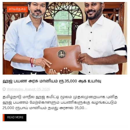
சர்வதேசம்
ஹஜ் பயண அரசு மானியம் ரூ.35,000 ஆக உயர்வு
Wednesday, August 05, 2026
தமிழ்நாடு மாநில ஹஜ் கமிட்டி மூலம் முதல்முறையாக புனித
ஹஜ் பயணம் மேற்கொள்ளும் பயணிகளுக்கு வழங்கப்படும்
25,000 ரூபாய் மானியம் நமது அரசால் 35,00...
READ MORE