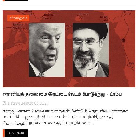
சர்வதேசம்
ஈரானியத் தலைமை இரட்டை வேடம் போடுகிறது - ட்ரம்ப்
Tuesday, August 04, 2026
ஈரானுடனான பேச்சுவார்த்தைகள் மீண்டும் தொடங்கியுள்ளதாக
அமெரிக்க ஜனாதிபதி டொனால்ட் ட்ரம்ப் அறிவித்ததைத்
தொடர்ந்து, ஈரான் சர்ச்சைக்குரிய அறிக்கை...
READ MORE