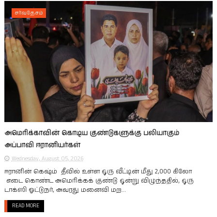
சர்வதேசம்
அமெரிக்காவின் கொடிய குண்டுகளுக்கு பலியாகும்
அப்பாவி ஈரானியர்கள்
Wednesday, August 05, 2026
ஈரானின் கெஷ்ம் தீவில் உள்ள ஒரு வீட்டின் மீது 2,000 கிலோ
எடை கொண்ட அமெரிக்கக் குண்டு ஒன்று விழுந்ததில், ஒரு
டாக்ஸி ஓட்டுநர், அவரது மனைவி மற...
READ MORE