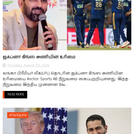
ஜஃப்னா கிங்ஸ் அணியின் உரிமை
Thursday, August 06, 2026
லங்கா பிரீமியர் லீக்(LPL) தொடரின் ஜஃப்னா கிங்ஸ் அணியின்
உரிமையை Anchor Sports AB நிறுவனம் கைப்பற்றியுள்ளது. இந்த
நிறுவனம் இந்திய முன்னாள் வே...
READ MORE
சர்வதேசம்