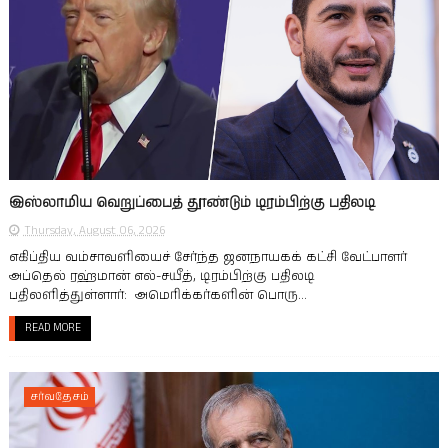
இஸ்லாமிய வெறுப்பைத் தூண்டும் டிரம்பிற்கு பதிலடி
Thursday, August 06, 2026
எகிப்திய வம்சாவளியைச் சேர்ந்த ஜனநாயகக் கட்சி வேட்பாளர்
அப்தெல் ரஹ்மான் எல்-சயீத், டிரம்பிற்கு பதிலடி
பதிலளித்துள்ளார்: அமெரிக்கர்களின் பொரு...
READ MORE
சர்வதேசம்