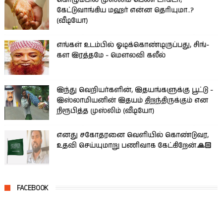
கேட்டுவாங்கிய மஹர் என்ன தெரியுமா..?
(வீடியோ)
எங்கள் உடம்பில் ஓடிக்­கொண்­டி­ருப்­பது, சிங்­
கள இரத்­தமே - மௌலவி கலீல்
இந்து வெறியர்களின், இதயங்களுக்கு பூட்டு -
இஸ்லாமியனின் இதயம் திறந்திருக்கும் என
நிரூபித்த முஸ்லிம் (வீடியோ)
எனது சகோதரனை வெளியில் கொண்டுவர,
உதவி செய்யுமாறு பணிவாக கேட்கிறேன்.🙏🏻
FACEBOOK