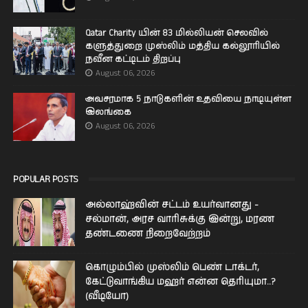
Qatar Charity யின் 83 மில்லியன் செலவில்
களுத்துறை முஸ்லிம் மத்திய கல்லூரியில்
நவீன கட்டிடம் திறப்பு
August 06, 2026
அவசரமாக 5 நாடுகளின் உதவியை நாடியுள்ள
இலங்கை
August 06, 2026
POPULAR POSTS
அல்லாஹ்வின் சட்டம் உயர்வானது -
சல்மான், அரச வாரிசுக்கு இன்று, மரண
தண்டணை நிறைவேற்றம்
கொழும்பில் முஸ்லிம் பெண் டாக்டர்,
கேட்டுவாங்கிய மஹர் என்ன தெரியுமா..?
(வீடியோ)