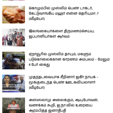
கொழும்பில் முஸ்லிம் பெண் டாக்டர்,
கேட்டுவாங்கிய மஹர் என்ன தெரியுமா..?
(வீடியோ)
இலங்கையர்களை திருமணம்செய்ய,
ஜப்பானியர்கள் ஆர்வம்
ஏறாவூரில் முஸ்லிம் தாயும், மகளும்
படுகொலைக்கான காரணம் அம்பலம் - மேலும்
4 பேர் கைது
முதற்தடவையாக சீறினார் ஜகிர் நாயக் -
மூக்குடைந்த பெண் ஊடகவியலாளர்
(வீடியோ)
அஸ்ஸலாமு அலைக்கும், ஆயுபோவன்,
வணக்கம் கூறி, ஐ.நா.வில் உரையை
ஆரம்பித்த ஜனாதிபதி