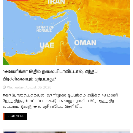
"அமெரிக்கா இதில் தலையிடாவிட்டால், எந்தப்
பிரச்சினையும் ஏற்படாது."
Wednesday, August 05, 2026
#தற்போதையதகவல்: ஹார்முஸ் ஒப்பந்தம் அடுத்த 48 மணி
நேரத்திற்குள் எட்டப்படக்கூடும் என்று ஈரானிய இராஜதந்திர
வட்டாரம் ஒன்று அல் ஜசீராவிடம் தெரிவி...
READ MORE