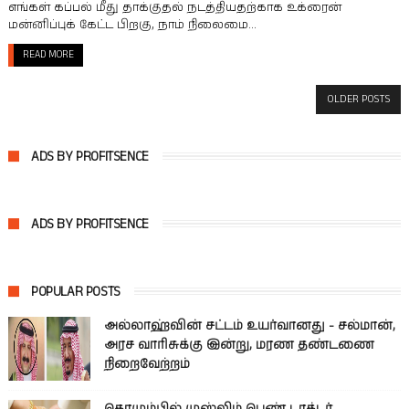
எங்கள் கப்பல் மீது தாக்குதல் நடத்தியதற்காக உக்ரைன்
மன்னிப்புக் கேட்ட பிறகு, நாம் நிலைமை...
READ MORE
OLDER POSTS
ADS BY PROFITSENCE
ADS BY PROFITSENCE
POPULAR POSTS
அல்லாஹ்வின் சட்டம் உயர்வானது - சல்மான்,
அரச வாரிசுக்கு இன்று, மரண தண்டணை
நிறைவேற்றம்
கொழும்பில் முஸ்லிம் பெண் டாக்டர்,