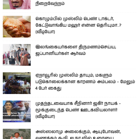
நிறைவேற்றம்
கொழும்பில் முஸ்லிம் பெண் டாக்டர்,
கேட்டுவாங்கிய மஹர் என்ன தெரியுமா..?
(வீடியோ)
இலங்கையர்களை திருமணம்செய்ய,
ஜப்பானியர்கள் ஆர்வம்
ஏறாவூரில் முஸ்லிம் தாயும், மகளும்
படுகொலைக்கான காரணம் அம்பலம் - மேலும்
4 பேர் கைது
முதற்தடவையாக சீறினார் ஜகிர் நாயக் -
மூக்குடைந்த பெண் ஊடகவியலாளர்
(வீடியோ)
அஸ்ஸலாமு அலைக்கும், ஆயுபோவன்,
வணக்கம் கூறி, ஐ.நா.வில் உரையை