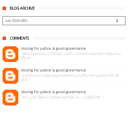
BLOG ARCHIVE
COMMENTS
Voicing for justice & good governance
"இலங்கையைச் சேர்ந்த பணியாளர்கள் அவர்கள் விவசாய
நிலத..."
Voicing for justice & good governance
"உம்மையும் ராஜபக்‌ஷாக்களையும் சரியான முறையில் இ
றுக்..."
Voicing for justice & good governance
"சட்டமும் நீதியும் நன்கு தெரிந்த, சட்டம் நீதியின் ..."