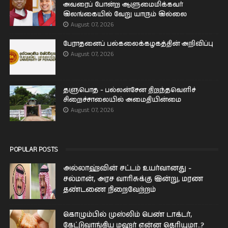
அவரைப் போன்ற ஆளுமைமிக்கவர்
இலங்கையில் வேறு யாரும் இல்லை
August 07, 2026
பேராதனைப் பல்கலைக்கழகத்தின் அறிவிப்பு
August 07, 2026
தளுபொத - பல்லன்சேன திறந்தவெளிச்
சிறைச்சாலையில் அமைதியின்மை
August 07, 2026
POPULAR POSTS
அல்லாஹ்வின் சட்டம் உயர்வானது -
சல்மான், அரச வாரிசுக்கு இன்று, மரண
தண்டணை நிறைவேற்றம்
கொழும்பில் முஸ்லிம் பெண் டாக்டர்,
கேட்டுவாங்கிய மஹர் என்ன தெரியுமா..?