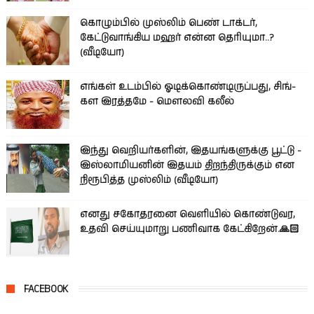
கொழும்பில் முஸ்லிம் பெண் டாக்டர்,
கேட்டுவாங்கிய மஹர் என்ன தெரியுமா..?
(வீடியோ)
எங்கள் உடம்பில் ஓடிக்­கொண்­டி­ருப்­பது, சிங்­
கள இரத்­தமே - மௌலவி கலீல்
இந்து வெறியர்களின், இதயங்களுக்கு பூட்டு -
இஸ்லாமியனின் இதயம் திறந்திருக்கும் என
நிரூபித்த முஸ்லிம் (வீடியோ)
எனது சகோதரனை வெளியில் கொண்டுவர,
உதவி செய்யுமாறு பணிவாக கேட்கிறேன்.🙏🏻
FACEBOOK