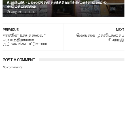
தளுபொத - பல்லன்சேன திறந்தவெளிச் சிறைச்சாலையில்
அமைதியின்மை
August 07, 2026
PREVIOUS
NEXT
ஈரானின் உச்ச தலைவர்
இலங்கை முதலிடத்தைப்
மரணத்திற்காகக்
பெற்றது
குறிவைக்கப்பட்டுள்ளார்
POST A COMMENT
No comments