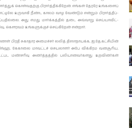
்த்துக் கொள்­வ­தற்கு பிரார்த்­திக்­கிறேன். எங்கள் தேரரே உங்­களைப்
டிலே உரு­வாகி நீண்ட காலம் வாழ வேண்டும் என்றும் பிரார்த்­திப்­
ிப்­ப­தில்லை. அது எமது மார்க்­கத்தில் தடை அவ்­வாறு செய்­யா­விட்­
ு, கௌரவம் உங்களுக்குச் செய்கிறேன் என்றார்.
னாள் பிரதி சுகாதார அமைச்சர் லலித் திஸாநாயக்க, ஐ.தே.கட்சியின்
ிங்ஹ, கேகாலை மாவட்டச் செயலாளர் அபே விக்கிரம வனசூரிய,
ட்பட மண்சரிவு அனர்த்தத்தில் பலியானவர்களது உறவினர்கள்