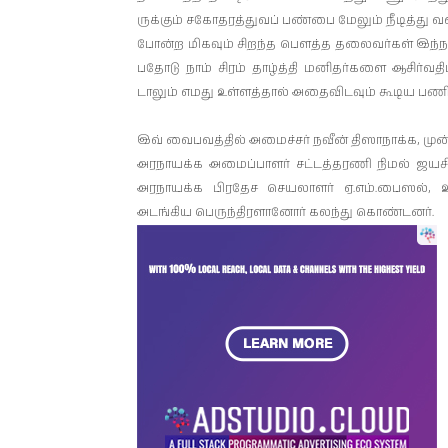
ருக்கும் சகோ­த­ரத்­துவப் பண்பை மேலும் நீடித்து வளர
போன்ற மிகவும் சிறந்த பௌத்த தலை­வர்கள் இந்­நாட்­
ப­தோடு நாம் சிரம் தாழ்த்தி மனி­தர்­களை ஆசிர்­வ­த
டாலும் எமது உள்ளத்தால் அதைவிடவும் கூடிய பணிவ
இவ் வைபவத்தில் அமைச்சர் நவீன் திஸாநாக்க, முன்
அரநாயக்க அமைப்பாளர் சட்டத்தரணி நிமல் ஜயச
அரநாயக்க பிரதேச செயலாளர் ஏ.எம்.பைஸல், உ
அடங்கிய பெருந்திரளானோர் கலந்து கொண்டனர்.