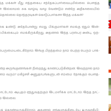
த மக்கள் மீது எத்­த­கைய சந்­தே­கப்­பார்­வை­யு­மில்லை. பௌத்த
ள் இல்­லாமல் சுக வாழ்வு வாழ வேண்டும் என்றே அதி­கா­லையில்
ு தொல்லை தொந்­த­ர­வுகள் கொடுப்­பார்­களா இந்த மக்கள்?
கை உண்டு. அதே­போன்று எமது பிக்­கு­மார்கள் எமக்கு ஏதும் இன்­
பிக்­கையும் எமக்­கி­ருக்­கி­றது. அதனால் இந்த பரஸ்­பர அன்பு, ஒற்­
ெரு­மை­ய­டை­கிறோம். இங்கு பிறந்­தமை நாம் பெற்ற பெரும் பாக்­
 அருங்­கு­ணங்கள் நிறைந்து காணப்­ப­டு­கின்­றன. இவற்றால் நாம்
ம் வரும்? மகிழ்ச்சி அனு­தா­பங்­க­ளுடன் எம்மை நோக்கும் பௌத்­
ட்டோம். ஆயுதம் ஏந்­து­வ­தற்கும் இட­ம­ளிக்க மாட்டோம். இந்த நாட்­
ும் இல்லை.
க் கொண்­டி­ருக்­கிறோம். அதனால் எங்­க­ளுக்­கி­டையே உரு­வா­கி­யி­