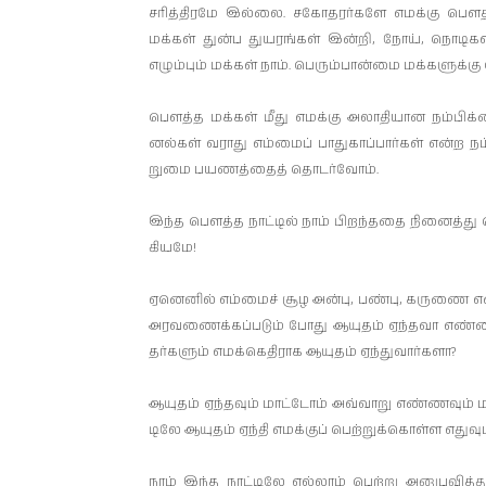
சரித்­தி­ரமே இல்லை. சகோ­த­ரர்­களே எமக்கு பௌத்
மக்கள் துன்ப துய­ரங்கள் இன்றி, நோய், நொடிக
எழும்பும் மக்கள் நாம். பெரும்­பான்மை மக்­க­ளுக்க
பௌத்த மக்கள் மீது எமக்கு அலா­தி­யான நம்­பிக்
னல்கள் வராது எம்மைப் பாது­காப்­பார்கள் என்ற நம்­
றுமை பய­ணத்தைத் தொடர்வோம்.
இந்த பௌத்த நாட்டில் நாம் பிறந்­ததை நினைத்து ப
கி­யமே!
ஏனெனில் எம்மைச் சூழ அன்பு, பண்பு, கருணை என்ற
அர­வ­ணைக்­கப்­படும் போது ஆயுதம் ஏந்­தவா எண்ண
தர்­களும் எமக்­கெ­தி­ராக ஆயுதம் ஏந்­து­வார்­களா?
ஆயுதம் ஏந்­தவும் மாட்டோம் அவ்­வாறு எண்­ணவும் மா
டிலே ஆயுதம் ஏந்தி எமக்குப் பெற்­றுக்­கொள்ள எதுவ
நாம் இந்த நாட்­டிலே எல்லாம் பெற்று அனு­ப­வித்து