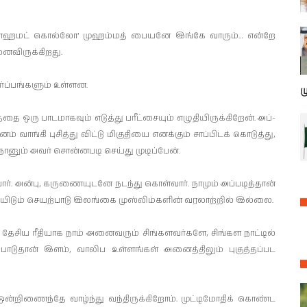
்கள் ‘மொஹமட் கொல்லோ’ முஹம்மத் பையனே இங்கே வாரும்… என்றே
ி­ருக்­கி­றது.
்ப்­பங்­களும் உள்­ளன.
ம
ை ஒரு பாட­மா­கவும் எடுத்து பரீட்­சையும் எழு­தி­யி­ருக்­கிறேன். அப்­
ம் வாங்கி புசித்து விட்டு மிகு­தியை எனக்கும் சாப்­பிடக் கொடுத்து,
். நானும் அவர் சொன்­ன­படி செய்து முடிப்பேன்.
ுவார். அன்பு, கரு­ணை­யு­டனே நடந்து கொள்வார். நாமும் அப்­ப­டித்தான்
­யிடும் செயற்­பாடு இலங்கை முஸ்­லிம்­களின் வர­லாற்றில் இல்லை.
 தேசிய ரீதி­யாக நாம் அனை­வரும் சிங்­க­ள­வர்­களே, சிங்­கள நாட்டில்
்­பா­டுதான் இளம், வாலிப உள்­ளங்கள் அனைத்­திலும் புகுத்­தப்­பட
 ஒன்­றி­ணைந்தே வாழ்ந்து வந்­தி­ருக்­கிறோம். முட்­டி­மோதிக் கொண்ட