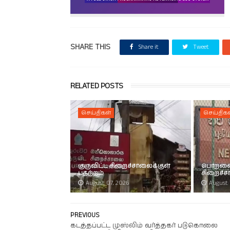
SHARE THIS
Share it
Tweet
RELATED POSTS
செய்திகள்
செய்திகள
குருவிட்ட சிறைச்சாலைக்குள்
பொறளை 
பதற்றம்
சிறைச்ச
August 07, 2026
August 
PREVIOUS
கடத்தப்பட்ட முஸ்லிம் வர்த்தகர் படுகொலை