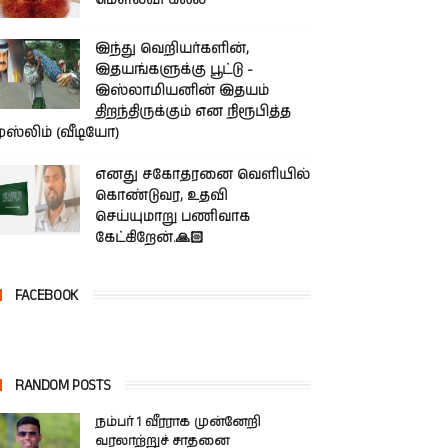
மௌலவி கலீல்
இந்து வெறியர்களின்,
இதயங்களுக்கு பூட்டு -
இஸ்லாமியனின் இதயம்
திறந்திருக்கும் என நிரூபித்த
ுஸ்லிம் (வீடியோ)
எனது சகோதரனை வெளியில்
கொண்டுவர, உதவி
செய்யுமாறு பணிவாக
கேட்கிறேன்.🙏🏻
FACEBOOK
RANDOM POSTS
நம்பர் 1 வீரராக முன்னேறி
வரலாற்றுச் சாதனை