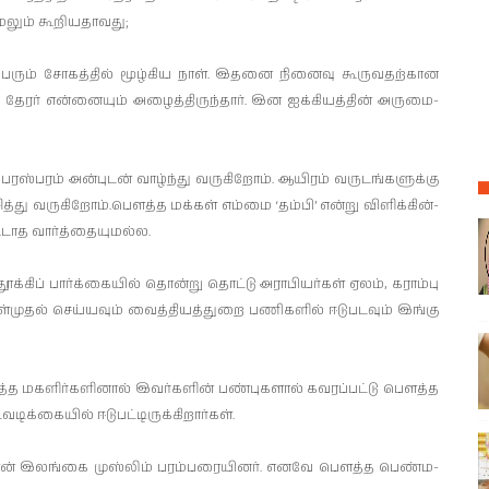
ம் கூறி­ய­தா­வது;
ெரும் சோகத்தில் மூழ்­கிய நாள். இதனை நினைவு கூரு­வ­தற்­கான
ிய தேரர் என்­னையும் அழைத்­தி­ருந்தார். இன ஐக்­கி­யத்தின் அரு­மை­
ஸ்­பரம் அன்­புடன் வாழ்ந்து வரு­கிறோம். ஆயிரம் வரு­டங்­க­ளுக்கு
்து வரு­கிறோம்.பௌத்த மக்கள் எம்மை ‘தம்பி’ என்று விளிக்­கின்­
ாத வார்த்­தை­யு­மல்ல.
தூக்கிப் பார்க்­கையில் தொன்று தொட்டு அரா­பி­யர்கள் ஏலம், கராம்பு
முதல் செய்­யவும் வைத்­தி­யத்­துறை பணி­களில் ஈடு­ப­டவும் இங்கு
ௌத்த மக­ளிர்­க­ளினால் இவர்­களின் பண்­புகளால் கவ­ரப்­பட்டு பௌத்த
­கையில் ஈடு­பட்­டி­ருக்­கி­றார்கள்.
்தான் இலங்கை முஸ்லிம் பரம்­ப­ரை­யினர். எனவே பௌத்த பெண்­ம­