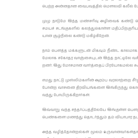
பெற்ற அன்­ன­தான வைப­வத்தில் மௌலவி கலீல் மேலு
முழு நாடுமே இந்த மண்­ச­ரிவு அழிவைக் கண்டு ப
சமயச் சடங்­கு­களில் கலந்­து­கொள்ள மதிப்­பிற்­கு­ர
யான சூழ்­நி­லை கண்டு மகிழ்­கிறேன்.
நாம் பௌத்த மக்­க­ளுடன் மிகவும் நீண்ட கால­மாக பர
மேலாக சகோ­தர வாஞ்­சை­யுடன் இந்த நாட்­டிலே வசித
றனர். இது மோச­மான வார்த்தைப் பிர­யோ­க­மல்ல கூட
எமது நாட்டு முஸ்­லிம்­களின் ஆரம்ப வர­லாற்றை சீர்
போன்ற வாசனை திர­வி­யங்­களை இங்­கி­ருந்து கொள்­
வந்து போயி­ருக்­கி­றார்கள்.
இவ்­வாறு வந்த சந்­தர்ப்­பத்­தி­லேயே இங்­குள்ள ப
பெண்­களை மணந்து தொடர்ந்தும் தம் வியா­பார நட­வ­டிக்
அந்த வழித்­தோன்­றல்கள் மூலம் உரு­வா­ன­வர்­கள