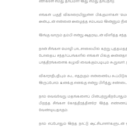
ணி­களே எமது தாய்மார் இது எமது தாய்­நாடு.
எங்கள் பகுதி விகா­ரை­யி­லுள்ள பிக்­கு­மார
அன்­புடன் என்னை அழைத்த சம்­பவம் இன்னும் நினை­வ
இங்கு வாரும் தம்பி என்று ஆத­ர­வுடன் விளித்த சந்­தர
நான் சிங்­கள மொழி பாட­சா­லையில் கற்று புத்­த­ம­தத்த
போ­தைய சந்­தர்ப்­பங்­களில் எங்கள் பிக்கு அன்­ன­தான
பாத்­தி­ரங்­களைக் கழுவி வைக்­கும்­ப­டியும் கூறுவார
விகா­ரா­தி­ப­தியும் கூட எதற்கும் என்­னையே கூப்­பி­ட
இருப்போம். உனக்கு எனக்கு என்று பிரித்து சண்­டை
நாம் வெவ்­வேறு மதங்­களைப் பின்­பற்­று­கி­ற­போதும்
பிறந்த சிங்­கள கோத்­தி­ரத்­தி­னரே! இந்த எண்­ணப
வேண்­டி­ய­தாகும்.
நாம் எப்­போதும் இந்த நாட்டு ஆட்­சி­யா­ளர்­க­ளுடன்