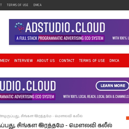
CT
TERMS OF USE
DMCA
OMEDY
INTERVIEW
ABOUT US
CONTACT
TERMS OF USE
DMCA
்­டி­ருப்­பது, சிங்­கள இரத்­தமே - மௌலவி கலீல்
ுப்­பது, சிங்­கள இரத்­தமே - மௌலவி கலீல்