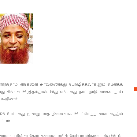
வளர்ந்தோம். எங்­களை அர­வ­ணைத்து போஷித்­த­வர்­களும் பௌத்த
­பது சிங்கள இரத்­தம்தான். இது எங்­க­ளது தாய் நாடு. எங்கள் தாய்
கூறினார்.
ான 128 பேர்­க­ளது மூன்று மாத நினை­வாக இடம்­பெற்ற வைப­வத்தில்
்டார்.
 சோம­ர­தர திஸ்ஸ தேரர் தலை­மையில் மேற்­படி விகா­ரையில் இடம்­