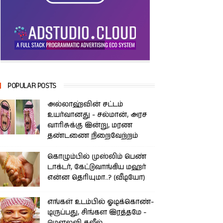
POPULAR POSTS
அல்லாஹ்வின் சட்டம்
உயர்வானது - சல்மான், அரச
வாரிசுக்கு இன்று, மரண
தண்டணை நிறைவேற்றம்
கொழும்பில் முஸ்லிம் பெண்
டாக்டர், கேட்டுவாங்கிய மஹர்
என்ன தெரியுமா..? (வீடியோ)
எங்கள் உடம்பில் ஓடிக்­கொண்­
டி­ருப்­பது, சிங்­கள இரத்­தமே -