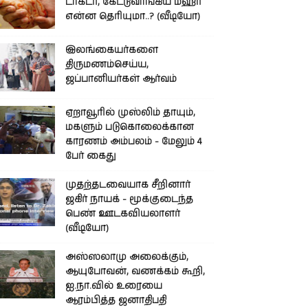
டாக்டர், கேட்டுவாங்கிய மஹர்
என்ன தெரியுமா..? (வீடியோ)
இலங்கையர்களை
திருமணம்செய்ய,
ஜப்பானியர்கள் ஆர்வம்
ஏறாவூரில் முஸ்லிம் தாயும்,
மகளும் படுகொலைக்கான
காரணம் அம்பலம் - மேலும் 4
பேர் கைது
முதற்தடவையாக சீறினார்
ஜகிர் நாயக் - மூக்குடைந்த
பெண் ஊடகவியலாளர்
(வீடியோ)
அஸ்ஸலாமு அலைக்கும்,
ஆயுபோவன், வணக்கம் கூறி,
ஐ.நா.வில் உரையை
ஆரம்பித்த ஜனாதிபதி