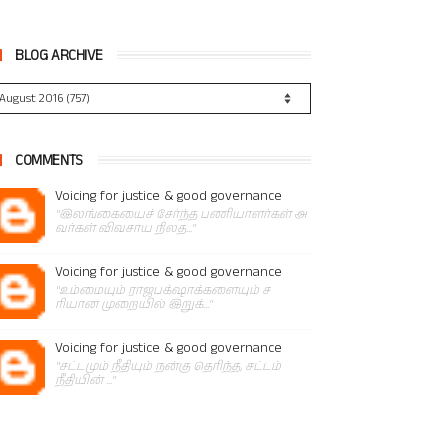
BLOG ARCHIVE
COMMENTS
Voicing for justice & good governance
"இலங்கையைச் சேர்ந்த பணியாளர்கள் அ
வர்கள் விவசாய நிலத..."
Voicing for justice & good governance
"உம்மையும் ராஜபக்‌ஷாக்களையும் ச
ரியான முறையில் இறுக்..."
Voicing for justice & good governance
"சட்டமும் நீதியும் நன்கு தெரிந்த, சட்டம்
நீதியின் ..."