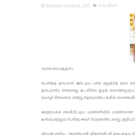
Wednesday, August 24, 2016
செய்திகள்
(ஏ.எல்.எம்.சத்தார்)
பௌத்த தாய்மார் ஊட்­டிய பால் குடித்தே நாம் 
தாய்­மாரே. எங்­க­ளது உட­லிலே ஓடிக் கொண்­டி­ருப்
மொழி சிங்­களம். என்று தேச­மான்ய கலீல் மௌலவி 
அர­நா­யக்க எல­கி­பிட்­டிய மண்­ச­ரிவில் மர­ண­ம
உரை­யாற்றும் போதே அவர் மேற்­கண்­ட­வாறு குறிப்­பிட
வியன் எலிய ரத­ன­யோதி விகா­ரா­தி­பதி தெபத்­கம