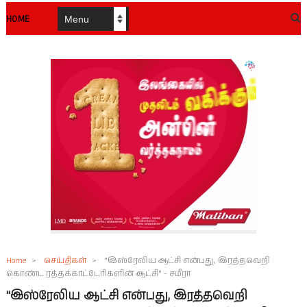
HOME
Home
>
செய்திகள்
>
"இஸ்ரேலிய ஆட்சி என்பது, இரத்தவெறி
கொண்ட ரத்தக்காட்டேரிகளின் ஆட்சி" - சமீரா
"இஸ்ரேலிய ஆட்சி என்பது, இரத்தவெறி