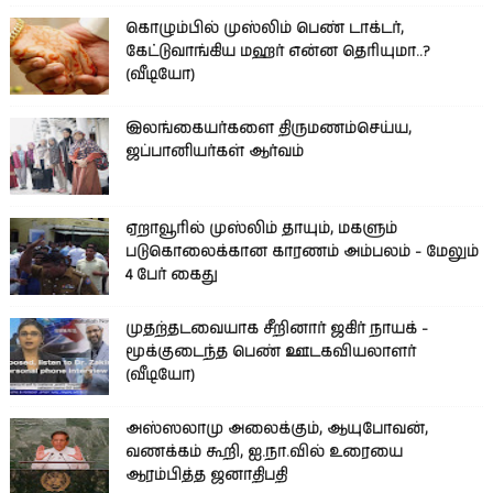
கொழும்பில் முஸ்லிம் பெண் டாக்டர்,
கேட்டுவாங்கிய மஹர் என்ன தெரியுமா..?
(வீடியோ)
இலங்கையர்களை திருமணம்செய்ய,
ஜப்பானியர்கள் ஆர்வம்
ஏறாவூரில் முஸ்லிம் தாயும், மகளும்
படுகொலைக்கான காரணம் அம்பலம் - மேலும்
4 பேர் கைது
முதற்தடவையாக சீறினார் ஜகிர் நாயக் -
மூக்குடைந்த பெண் ஊடகவியலாளர்
(வீடியோ)
அஸ்ஸலாமு அலைக்கும், ஆயுபோவன்,
வணக்கம் கூறி, ஐ.நா.வில் உரையை
ஆரம்பித்த ஜனாதிபதி