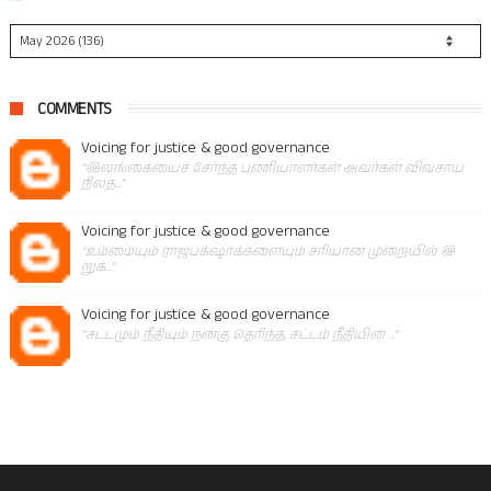
COMMENTS
Voicing for justice & good governance
"இலங்கையைச் சேர்ந்த பணியாளர்கள் அவர்கள் விவசாய
நிலத..."
Voicing for justice & good governance
"உம்மையும் ராஜபக்‌ஷாக்களையும் சரியான முறையில் இ
றுக்..."
Voicing for justice & good governance
"சட்டமும் நீதியும் நன்கு தெரிந்த, சட்டம் நீதியின் ..."