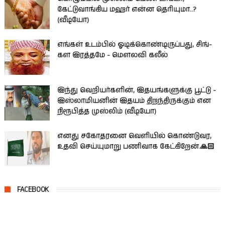
கேட்டுவாங்கிய மஹர் என்ன தெரியுமா..?
(வீடியோ)
எங்கள் உடம்பில் ஓடிக்­கொண்­டி­ருப்­பது, சிங்­
கள இரத்­தமே - மௌலவி கலீல்
இந்து வெறியர்களின், இதயங்களுக்கு பூட்டு -
இஸ்லாமியனின் இதயம் திறந்திருக்கும் என
நிரூபித்த முஸ்லிம் (வீடியோ)
எனது சகோதரனை வெளியில் கொண்டுவர,
உதவி செய்யுமாறு பணிவாக கேட்கிறேன்.🙏🏻
FACEBOOK