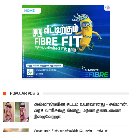
POPULAR POSTS
அல்லாஹ்வின் சட்டம் உயர்வானது - சல்மான்,
அரச வாரிசுக்கு இன்று, மரண தண்டணை
நிறைவேற்றம்
கொழும்பில் முஸ்லிம் பெண் டாக்டர்,