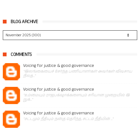
BLOG ARCHIVE
COMMENTS
Voicing for justice & good governance
"இலங்கையைச் சேர்ந்த பணியாளர்கள் அவர்கள் விவசாய
நிலத..."
Voicing for justice & good governance
"உம்மையும் ராஜபக்‌ஷாக்களையும் சரியான முறையில் இ
றுக்..."
Voicing for justice & good governance
"சட்டமும் நீதியும் நன்கு தெரிந்த, சட்டம் நீதியின் ..."