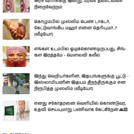
அரச வாரிசுக்கு இன்று, மரண தண்டணை
நிறைவேற்றம்
கொழும்பில் முஸ்லிம் பெண் டாக்டர்,
கேட்டுவாங்கிய மஹர் என்ன தெரியுமா..?
(வீடியோ)
எங்கள் உடம்பில் ஓடிக்­கொண்­டி­ருப்­பது, சிங்­
கள இரத்­தமே - மௌலவி கலீல்
இந்து வெறியர்களின், இதயங்களுக்கு பூட்டு -
இஸ்லாமியனின் இதயம் திறந்திருக்கும் என
நிரூபித்த முஸ்லிம் (வீடியோ)
எனது சகோதரனை வெளியில் கொண்டுவர,
உதவி செய்யுமாறு பணிவாக கேட்கிறேன்.🙏🏻