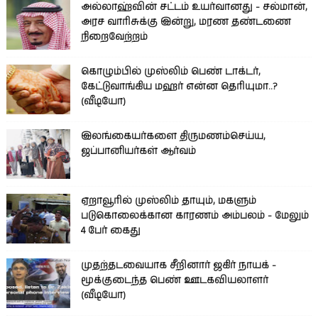
அல்லாஹ்வின் சட்டம் உயர்வானது - சல்மான்,
அரச வாரிசுக்கு இன்று, மரண தண்டணை
நிறைவேற்றம்
கொழும்பில் முஸ்லிம் பெண் டாக்டர்,
கேட்டுவாங்கிய மஹர் என்ன தெரியுமா..?
(வீடியோ)
இலங்கையர்களை திருமணம்செய்ய,
ஜப்பானியர்கள் ஆர்வம்
ஏறாவூரில் முஸ்லிம் தாயும், மகளும்
படுகொலைக்கான காரணம் அம்பலம் - மேலும்
4 பேர் கைது
முதற்தடவையாக சீறினார் ஜகிர் நாயக் -
மூக்குடைந்த பெண் ஊடகவியலாளர்
(வீடியோ)