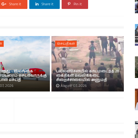
Share it
Share it
Pin it
்
செய்திகள்
்லாந்து - இலங்கை
பல்லன்சேனயில் காயமடைந்த 28
பயணம் செய்வோருக்கு
கைதிகள் வெலிக்கடை
ியான செய்தி
சிறைச்சாலையில் அனுமதி
07, 2026
August 07, 2026