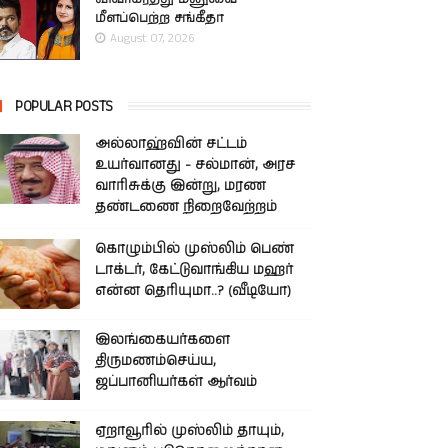
மீளப்பெற்ற சங்கீதா
August 07, 2026
POPULAR POSTS
அல்லாஹ்வின் சட்டம்
உயர்வானது - சல்மான், அரச
வாரிசுக்கு இன்று, மரண
தண்டணை நிறைவேற்றம்
கொழும்பில் முஸ்லிம் பெண்
டாக்டர், கேட்டுவாங்கிய மஹர்
என்ன தெரியுமா..? (வீடியோ)
இலங்கையர்களை
திருமணம்செய்ய,
ஜப்பானியர்கள் ஆர்வம்
ஏறாவூரில் முஸ்லிம் தாயும்,