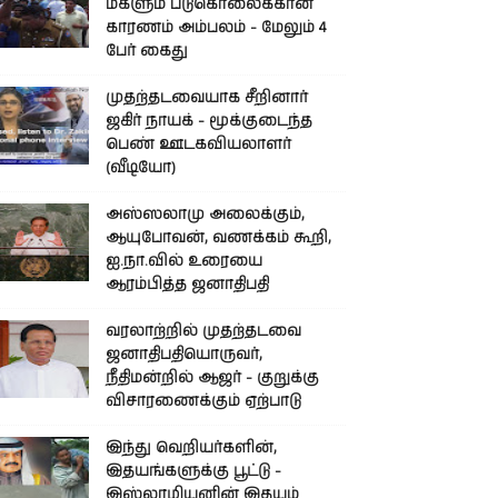
மகளும் படுகொலைக்கான
காரணம் அம்பலம் - மேலும் 4
பேர் கைது
முதற்தடவையாக சீறினார்
ஜகிர் நாயக் - மூக்குடைந்த
பெண் ஊடகவியலாளர்
(வீடியோ)
அஸ்ஸலாமு அலைக்கும்,
ஆயுபோவன், வணக்கம் கூறி,
ஐ.நா.வில் உரையை
ஆரம்பித்த ஜனாதிபதி
வரலாற்றில் முதற்தடவை
ஜனாதிபதியொருவர்,
நீதிமன்றில் ஆஜர் - குறுக்கு
விசாரணைக்கும் ஏற்பாடு
இந்து வெறியர்களின்,
இதயங்களுக்கு பூட்டு -
இஸ்லாமியனின் இதயம்