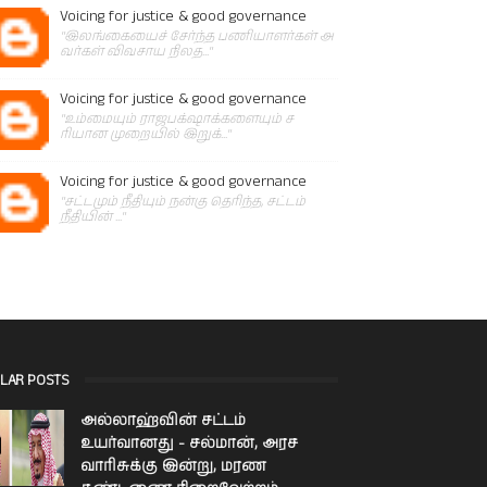
Voicing for justice & good governance
"இலங்கையைச் சேர்ந்த பணியாளர்கள் அ
வர்கள் விவசாய நிலத..."
Voicing for justice & good governance
"உம்மையும் ராஜபக்‌ஷாக்களையும் ச
ரியான முறையில் இறுக்..."
Voicing for justice & good governance
"சட்டமும் நீதியும் நன்கு தெரிந்த, சட்டம்
நீதியின் ..."
LAR POSTS
அல்லாஹ்வின் சட்டம்
உயர்வானது - சல்மான், அரச
வாரிசுக்கு இன்று, மரண