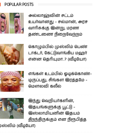
POPULAR POSTS
அல்லாஹ்வின் சட்டம்
உயர்வானது - சல்மான், அரச
வாரிசுக்கு இன்று, மரண
தண்டணை நிறைவேற்றம்
கொழும்பில் முஸ்லிம் பெண்
டாக்டர், கேட்டுவாங்கிய மஹர்
என்ன தெரியுமா..? (வீடியோ)
எங்கள் உடம்பில் ஓடிக்­கொண்­
டி­ருப்­பது, சிங்­கள இரத்­தமே -
மௌலவி கலீல்
இந்து வெறியர்களின்,
இதயங்களுக்கு பூட்டு -
இஸ்லாமியனின் இதயம்
திறந்திருக்கும் என நிரூபித்த
ுஸ்லிம் (வீடியோ)