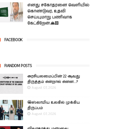
எனது சகோதரனை வெளியில்
கொண்டுவர, உதவி
செய்யுமாறு பணிவாக
கேட்கிறேன்.🙏🏻
FACEBOOK
RANDOM POSTS
அரசியலமைப்பின் 22 ஆவது
திருத்தம் என்றால் எனன...?
August 07, 2026
இஸ்லாமிய உலகில் முக்கிய
திருப்பம்
August 07, 2026
விவாகரத்து மனுவை