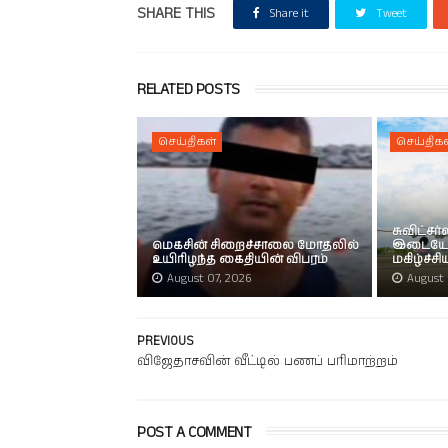
SHARE THIS
Share it
Tweet
RELATED POSTS
செய்திகள்
செய்திகள
சுவிட்சர
மெகசின் சிறைச்சாலை மோதலில்
இடையே 
உயிரிழந்த கைதியின் விபரம்
மகிழ்ச்ச
August 07, 2026
August 
PREVIOUS
விஜேதாசவின் வீட்டில் பணப் பரிமாற்றம்
POST A COMMENT