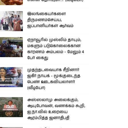
என்ன தெரியுமா..? (வீடியோ)
இலங்கையர்களை
திருமணம்செய்ய,
ஜப்பானியர்கள் ஆர்வம்
ஏறாவூரில் முஸ்லிம் தாயும்,
மகளும் படுகொலைக்கான
காரணம் அம்பலம் - மேலும் 4
பேர் கைது
முதற்தடவையாக சீறினார்
ஜகிர் நாயக் - மூக்குடைந்த
பெண் ஊடகவியலாளர்
(வீடியோ)
அஸ்ஸலாமு அலைக்கும்,
ஆயுபோவன், வணக்கம் கூறி,
ஐ.நா.வில் உரையை
ஆரம்பித்த ஜனாதிபதி