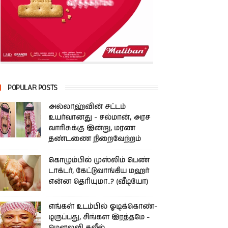
POPULAR POSTS
அல்லாஹ்வின் சட்டம்
உயர்வானது - சல்மான், அரச
வாரிசுக்கு இன்று, மரண
தண்டணை நிறைவேற்றம்
கொழும்பில் முஸ்லிம் பெண்
டாக்டர், கேட்டுவாங்கிய மஹர்
என்ன தெரியுமா..? (வீடியோ)
எங்கள் உடம்பில் ஓடிக்­கொண்­
டி­ருப்­பது, சிங்­கள இரத்­தமே -