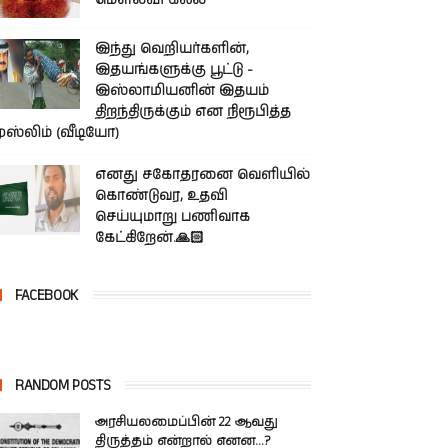
மௌலவி கலீல்
இந்து வெறியர்களின்,
இதயங்களுக்கு பூட்டு -
இஸ்லாமியனின் இதயம்
திறந்திருக்கும் என நிரூபித்த
ுஸ்லிம் (வீடியோ)
எனது சகோதரனை வெளியில்
கொண்டுவர, உதவி
செய்யுமாறு பணிவாக
கேட்கிறேன்.🙏🏻
FACEBOOK
RANDOM POSTS
அரசியலமைப்பின் 22 ஆவது
திருத்தம் என்றால் எனன...?