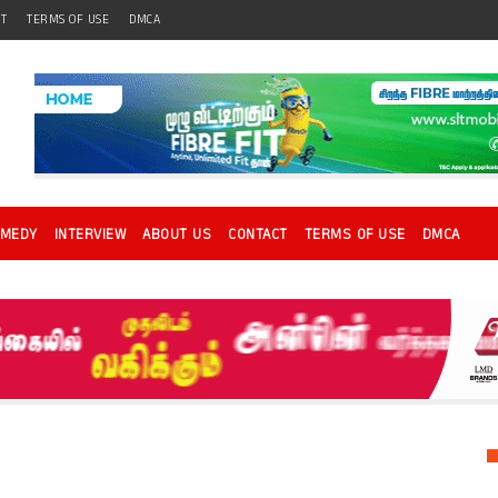
CT
TERMS OF USE
DMCA
OMEDY
INTERVIEW
ABOUT US
CONTACT
TERMS OF USE
DMCA
ு