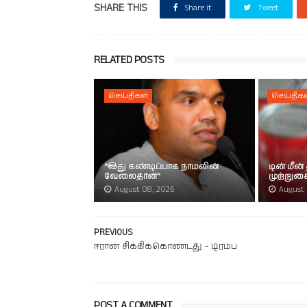
SHARE THIS
Share it
Tweet
RELATED POSTS
செய்திகள்
செய்திகள
"இது கண்டிப்பாக நாமலின்
டின் மீன்
வேலைதான்"
முற்றுக
August 08, 2026
August 
PREVIOUS
ஈரான் சிக்கிக்கொண்டது - டிரம்ப்
POST A COMMENT