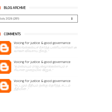
BLOG ARCHIVE
COMMENTS
Voicing for justice & good governance
"இலங்கையைச் சேர்ந்த பணியாளர்கள் அ
வர்கள் விவசாய நிலத..."
Voicing for justice & good governance
"உம்மையும் ராஜபக்‌ஷாக்களையும் ச
ரியான முறையில் இறுக்..."
Voicing for justice & good governance
"சட்டமும் நீதியும் நன்கு தெரிந்த, சட்டம்
நீதியின் ..."