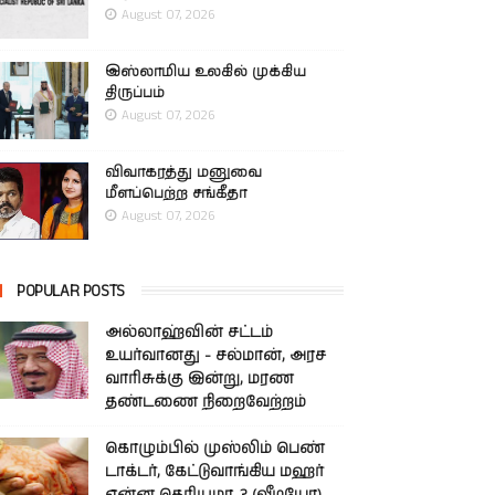
August 07, 2026
இஸ்லாமிய உலகில் முக்கிய
திருப்பம்
August 07, 2026
விவாகரத்து மனுவை
மீளப்பெற்ற சங்கீதா
August 07, 2026
POPULAR POSTS
அல்லாஹ்வின் சட்டம்
உயர்வானது - சல்மான், அரச
வாரிசுக்கு இன்று, மரண
தண்டணை நிறைவேற்றம்
கொழும்பில் முஸ்லிம் பெண்
டாக்டர், கேட்டுவாங்கிய மஹர்