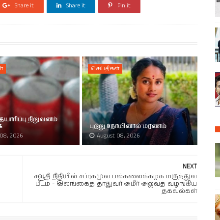
Share it
Share it
Pin it
்
செய்திகள்
 தயாரிப்பு நிறுவனம்
ை
புற்று நோயினால் மரணம்
08, 2026
August 08, 2026
NEXT
சவூதி நிதியில் சப்ரகமுவ பல்கலைக்கழக மருத்துவ
பீடம் - இலங்கைத் தாதுவர் அமீர் அஜ்வத் வழங்கிய
தகவல்கள்