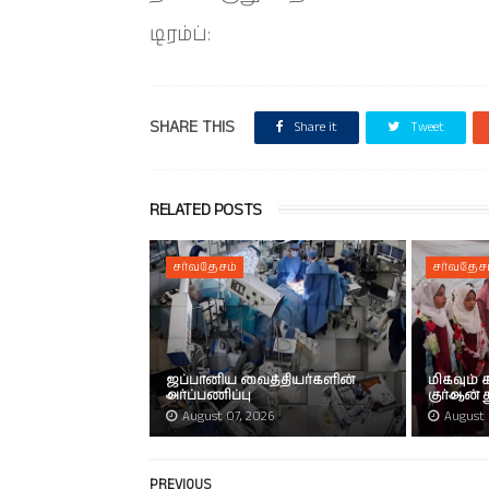
டிரம்ப்:
SHARE THIS
Share it
Tweet
RELATED POSTS
சர்வதேசம்
சர்வதேச
ஜப்பானிய வைத்தியர்களின்
மிகவும்
அர்ப்பணிப்பு
குர்ஆன்
August 07, 2026
August 
PREVIOUS