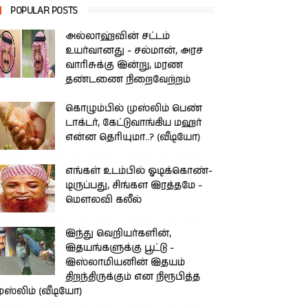
POPULAR POSTS
அல்லாஹ்வின் சட்டம்
உயர்வானது - சல்மான், அரச
வாரிசுக்கு இன்று, மரண
தண்டணை நிறைவேற்றம்
கொழும்பில் முஸ்லிம் பெண்
டாக்டர், கேட்டுவாங்கிய மஹர்
என்ன தெரியுமா..? (வீடியோ)
எங்கள் உடம்பில் ஓடிக்­கொண்­
டி­ருப்­பது, சிங்­கள இரத்­தமே -
மௌலவி கலீல்
இந்து வெறியர்களின்,
இதயங்களுக்கு பூட்டு -
இஸ்லாமியனின் இதயம்
திறந்திருக்கும் என நிரூபித்த
ுஸ்லிம் (வீடியோ)