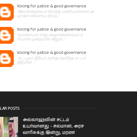
Voicing for justice & good governance
"இலங்கையைச் சேர்ந்த பணியாளர்கள் அ
வர்கள் விவசாய நிலத..."
Voicing for justice & good governance
"உம்மையும் ராஜபக்‌ஷாக்களையும் ச
ரியான முறையில் இறுக்..."
Voicing for justice & good governance
"சட்டமும் நீதியும் நன்கு தெரிந்த, சட்டம்
நீதியின் ..."
LAR POSTS
அல்லாஹ்வின் சட்டம்
உயர்வானது - சல்மான், அரச
வாரிசுக்கு இன்று, மரண