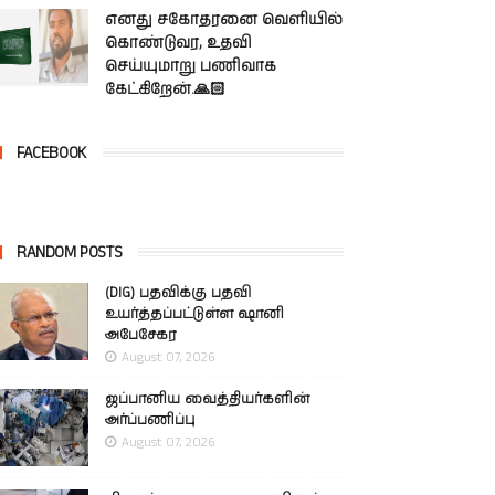
எனது சகோதரனை வெளியில்
கொண்டுவர, உதவி
செய்யுமாறு பணிவாக
கேட்கிறேன்.🙏🏻
FACEBOOK
RANDOM POSTS
(DIG) பதவிக்கு பதவி
உயர்த்தப்பட்டுள்ள ஷானி
அபேசேகர
August 07, 2026
ஜப்பானிய வைத்தியர்களின்
அர்ப்பணிப்பு
August 07, 2026