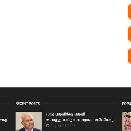
RECENT POSTS
POPU
(DIG) பதவிக்கு பதவி
சேகர
உயர்த்தப்பட்டுள்ள ஷானி அபேசேகர
August 07, 2026