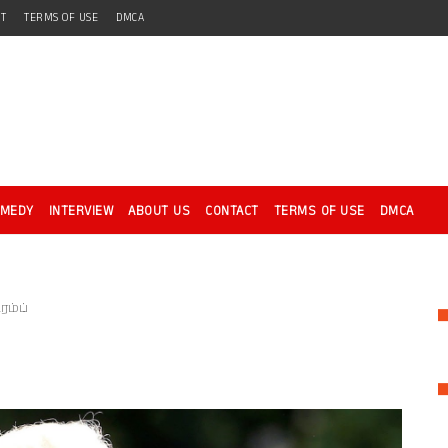
CT
TERMS OF USE
DMCA
OMEDY
INTERVIEW
ABOUT US
CONTACT
TERMS OF USE
DMCA
ரம்ப்