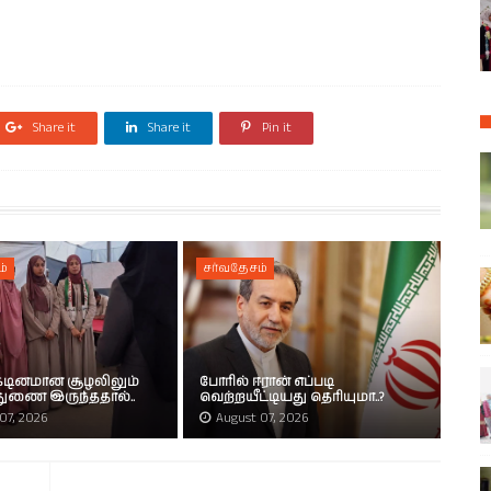
Share it
Share it
Pin it
ம்
சர்வதேசம்
 கடினமான சூழலிலும்
போரில் ஈரான் எப்படி
 துணை இருந்ததால்..
வெற்றயீட்டியது தெரியுமா..?
07, 2026
August 07, 2026