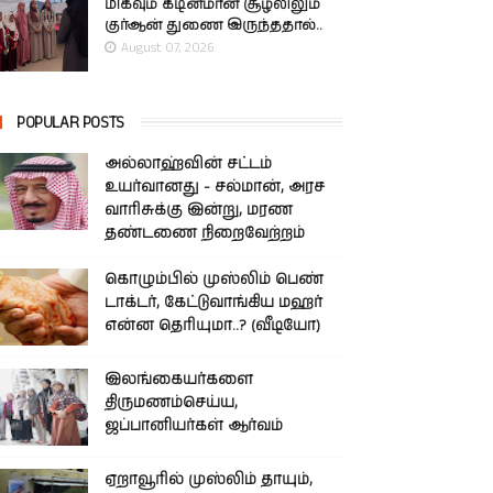
மிகவும் கடினமான சூழலிலும்
குர்ஆன் துணை இருந்ததால்..
August 07, 2026
POPULAR POSTS
அல்லாஹ்வின் சட்டம்
உயர்வானது - சல்மான், அரச
வாரிசுக்கு இன்று, மரண
தண்டணை நிறைவேற்றம்
கொழும்பில் முஸ்லிம் பெண்
டாக்டர், கேட்டுவாங்கிய மஹர்
என்ன தெரியுமா..? (வீடியோ)
இலங்கையர்களை
திருமணம்செய்ய,
ஜப்பானியர்கள் ஆர்வம்
ஏறாவூரில் முஸ்லிம் தாயும்,