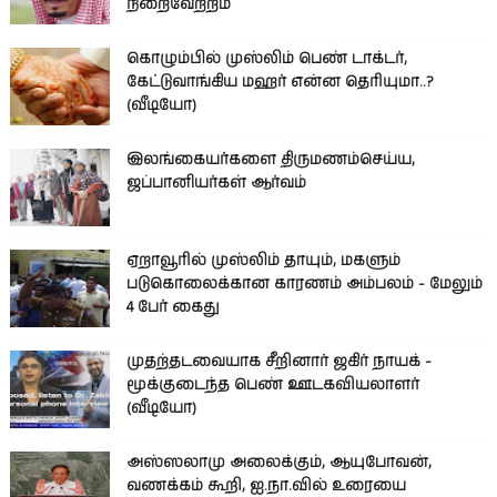
நிறைவேற்றம்
கொழும்பில் முஸ்லிம் பெண் டாக்டர்,
கேட்டுவாங்கிய மஹர் என்ன தெரியுமா..?
(வீடியோ)
இலங்கையர்களை திருமணம்செய்ய,
ஜப்பானியர்கள் ஆர்வம்
ஏறாவூரில் முஸ்லிம் தாயும், மகளும்
படுகொலைக்கான காரணம் அம்பலம் - மேலும்
4 பேர் கைது
முதற்தடவையாக சீறினார் ஜகிர் நாயக் -
மூக்குடைந்த பெண் ஊடகவியலாளர்
(வீடியோ)
அஸ்ஸலாமு அலைக்கும், ஆயுபோவன்,
வணக்கம் கூறி, ஐ.நா.வில் உரையை