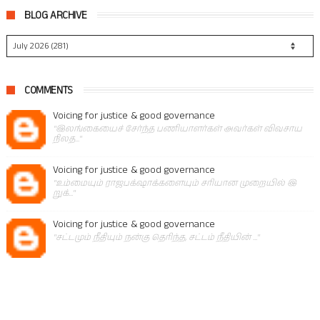
BLOG ARCHIVE
COMMENTS
Voicing for justice & good governance
"இலங்கையைச் சேர்ந்த பணியாளர்கள் அவர்கள் விவசாய
நிலத..."
Voicing for justice & good governance
"உம்மையும் ராஜபக்‌ஷாக்களையும் சரியான முறையில் இ
றுக்..."
Voicing for justice & good governance
"சட்டமும் நீதியும் நன்கு தெரிந்த, சட்டம் நீதியின் ..."