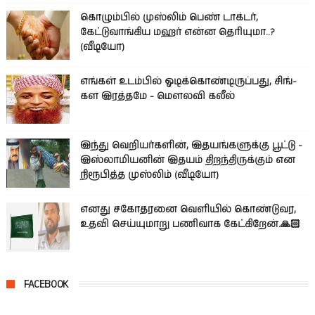
கொழும்பில் முஸ்லிம் பெண் டாக்டர்,
கேட்டுவாங்கிய மஹர் என்ன தெரியுமா..?
(வீடியோ)
எங்கள் உடம்பில் ஓடிக்­கொண்­டி­ருப்­பது, சிங்­
கள இரத்­தமே - மௌலவி கலீல்
இந்து வெறியர்களின், இதயங்களுக்கு பூட்டு -
இஸ்லாமியனின் இதயம் திறந்திருக்கும் என
நிரூபித்த முஸ்லிம் (வீடியோ)
எனது சகோதரனை வெளியில் கொண்டுவர,
உதவி செய்யுமாறு பணிவாக கேட்கிறேன்.🙏🏻
FACEBOOK