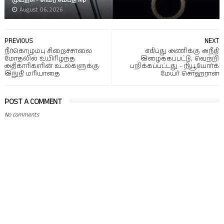
முயற்சி - சாமர சம்பத் Mp
August 06, 2026
PREVIOUS
NEXT
நீர்கொழும்பு சிறைச்சாலை
எகிப்து அணிக்கு அநீதி
மோதலில் உயிரிழந்த
இழைக்கப்பட்டு, வெற்றி
அதிகாரிகளின் உடல்களுக்கு
பறிக்கப்பட்டது - நியூயோர்க்
இறுதி மரியாதை
மேயர் சொஹ்ரான்
POST A COMMENT
No comments