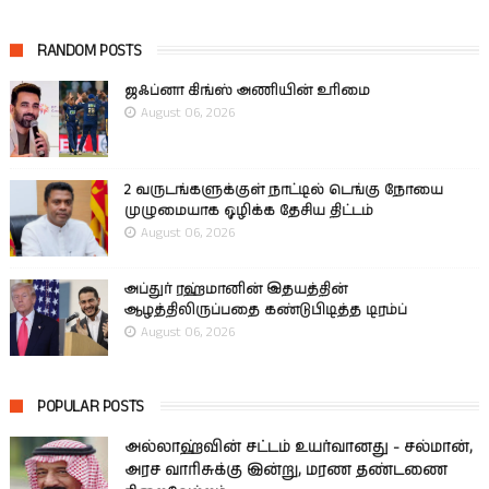
RANDOM POSTS
ஜஃப்னா கிங்ஸ் அணியின் உரிமை
August 06, 2026
2 வருடங்களுக்குள் நாட்டில் டெங்கு நோயை
முழுமையாக ஒழிக்க தேசிய திட்டம்
August 06, 2026
அப்துர் ரஹ்மானின் இதயத்தின்
ஆழத்திலிருப்பதை கண்டுபிடித்த டிரம்ப்
August 06, 2026
POPULAR POSTS
அல்லாஹ்வின் சட்டம் உயர்வானது - சல்மான்,
அரச வாரிசுக்கு இன்று, மரண தண்டணை