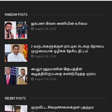
RANDOM POSTS
ஜஃப்னா கிங்ஸ் அணியின் உரிமை
August 06, 2026
2 வருடங்களுக்குள் நாட்டில் டெங்கு நோயை
முழுமையாக ஒழிக்க தேசிய திட்டம்
August 06, 2026
அப்துர் ரஹ்மானின் இதயத்தின்
ஆழத்திலிருப்பதை கண்டுபிடித்த டிரம்ப்
August 06, 2026
RECENT POSTS
குருவிட்ட சிறைச்சாலைக்குள் பதற்றம்