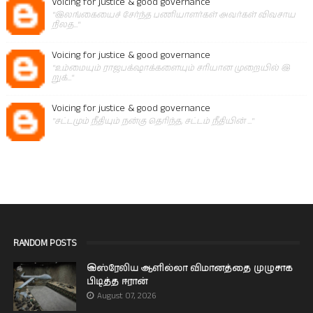
Voicing for justice & good governance
"இலங்கையைச் சேர்ந்த பணியாளர்கள் அவர்கள் விவசாய
நிலத..."
Voicing for justice & good governance
"உம்மையும் ராஜபக்‌ஷாக்களையும் சரியான முறையில் இ
றுக்..."
Voicing for justice & good governance
"சட்டமும் நீதியும் நன்கு தெரிந்த, சட்டம் நீதியின் ..."
RANDOM POSTS
இஸ்ரேலிய ஆளில்லா விமானத்தை முழுசாக
பிடித்த ஈரான்
August 07, 2026