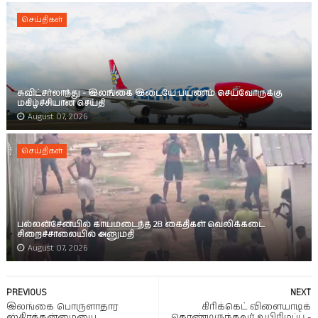
செய்திகள்
சுவிட்சர்லாந்து - இலங்கை இடையே பயணம் செய்வோருக்கு
மகிழ்ச்சியான செய்தி
August 07, 2026
செய்திகள்
பல்லன்சேனயில் காயமடைந்த 28 கைதிகள் வெலிக்கடை
சிறைச்சாலையில் அனுமதி
August 07, 2026
PREVIOUS
NEXT
இலங்கை பொருளாதார
கிரிக்கெட் விளையாடிக்
ஸ்திரத்தன்மையை
கொண்டிருந்தவர் உயிரிழப்பு -