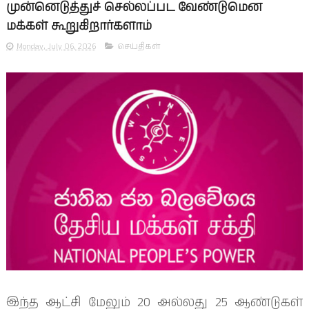
முன்னெடுத்துச் செல்லப்பட வேண்டுமென
மக்கள் கூறுகிறார்களாம்
Monday, July 06, 2026
செய்திகள்
இந்த ஆட்சி மேலும் 20 அல்லது 25 ஆண்டுகள்