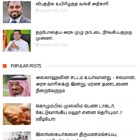
விபத்தில் உயிரிழந்த வங்கி அதிகாரி
August 08, 2026
தற்போதைய அரசு முழு நாட்டை நிர்வகிப்பதற்கு
முன்னர்..
August 08, 2026
POPULAR POSTS
அல்லாஹ்வின் சட்டம் உயர்வானது - சல்மான்,
அரச வாரிசுக்கு இன்று, மரண தண்டணை
நிறைவேற்றம்
கொழும்பில் முஸ்லிம் பெண் டாக்டர்,
கேட்டுவாங்கிய மஹர் என்ன தெரியுமா..?
(வீடியோ)
இலங்கையர்களை திருமணம்செய்ய,