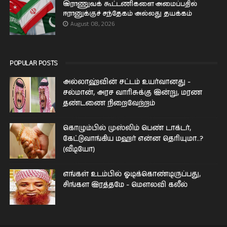
இராணுவக் கூட்டணிகளை அமைப்பதில்
ஈரானுக்குச் சந்தேகம் அல்லது தயக்கம்
August 08, 2026
POPULAR POSTS
அல்லாஹ்வின் சட்டம் உயர்வானது -
சல்மான், அரச வாரிசுக்கு இன்று, மரண
தண்டணை நிறைவேற்றம்
கொழும்பில் முஸ்லிம் பெண் டாக்டர்,
கேட்டுவாங்கிய மஹர் என்ன தெரியுமா..?
(வீடியோ)
எங்கள் உடம்பில் ஓடிக்­கொண்­டி­ருப்­பது,
சிங்­கள இரத்­தமே - மௌலவி கலீல்