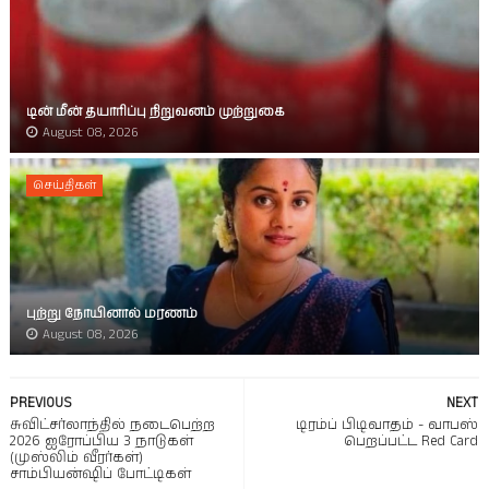
டின் மீன் தயாரிப்பு நிறுவனம் முற்றுகை
August 08, 2026
செய்திகள்
புற்று நோயினால் மரணம்
August 08, 2026
PREVIOUS
NEXT
சுவிட்சர்லாந்தில் நடைபெற்ற
டிரம்ப் பிடிவாதம் - வாபஸ்
2026 ஐரோப்பிய 3 நாடுகள்
பெறப்பட்ட Red Card
(முஸ்லிம் வீரர்கள்)
சாம்பியன்ஷிப் போட்டிகள்