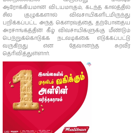
ஆரோக்கியமான விடயமாகும், கடந்த காலத்தில்
சில குழுக்களால் விவசாயிகளிடமிருந்து
பறிக்கப்பட்ட அந்த கௌரவத்தை, தற்போதைய
அரசாங்கத்தின் கீழ் விவசாயிகளுக்கு மீண்டும்
பெற்றுக்கொடுக்க நடவடிக்கை எடுக்கப்பட்டு
வருகிறது என தேவானந்த சுரவீர
தெரிவித்துள்ளார்.