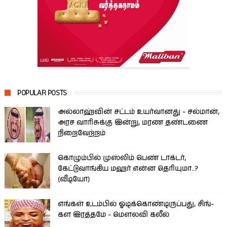
POPULAR POSTS
அல்லாஹ்வின் சட்டம் உயர்வானது - சல்மான்,
அரச வாரிசுக்கு இன்று, மரண தண்டணை
நிறைவேற்றம்
கொழும்பில் முஸ்லிம் பெண் டாக்டர்,
கேட்டுவாங்கிய மஹர் என்ன தெரியுமா..?
(வீடியோ)
எங்கள் உடம்பில் ஓடிக்­கொண்­டி­ருப்­பது, சிங்­
கள இரத்­தமே - மௌலவி கலீல்