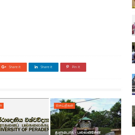
Share it
Share it
Pin it
்
செய்திகள்
தளுபொத - பல்லன்சேன