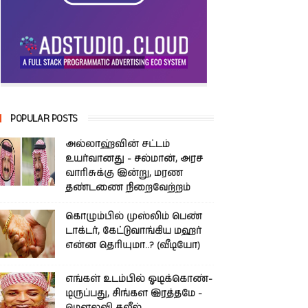
POPULAR POSTS
அல்லாஹ்வின் சட்டம்
உயர்வானது - சல்மான், அரச
வாரிசுக்கு இன்று, மரண
தண்டணை நிறைவேற்றம்
கொழும்பில் முஸ்லிம் பெண்
டாக்டர், கேட்டுவாங்கிய மஹர்
என்ன தெரியுமா..? (வீடியோ)
எங்கள் உடம்பில் ஓடிக்­கொண்­
டி­ருப்­பது, சிங்­கள இரத்­தமே -