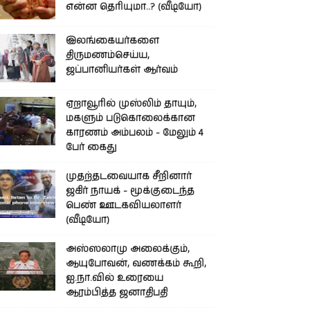
என்ன தெரியுமா..? (வீடியோ)
இலங்கையர்களை
திருமணம்செய்ய,
ஜப்பானியர்கள் ஆர்வம்
ஏறாவூரில் முஸ்லிம் தாயும்,
மகளும் படுகொலைக்கான
காரணம் அம்பலம் - மேலும் 4
பேர் கைது
முதற்தடவையாக சீறினார்
ஜகிர் நாயக் - மூக்குடைந்த
பெண் ஊடகவியலாளர்
(வீடியோ)
அஸ்ஸலாமு அலைக்கும்,
ஆயுபோவன், வணக்கம் கூறி,
ஐ.நா.வில் உரையை
ஆரம்பித்த ஜனாதிபதி