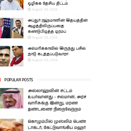
ஒழிக்க தேசிய திட்டம்
August 06, 2026
அப்துர் ரஹ்மானின் இதயத்தின்
ஆழத்திலிருப்பதை
கண்டுபிடித்த டிரம்ப்
August 06, 2026
அமெரிக்காவில் இருந்து பசில்
நாடு கடத்தப்படுவாரா
August 06, 2026
POPULAR POSTS
அல்லாஹ்வின் சட்டம்
உயர்வானது - சல்மான், அரச
வாரிசுக்கு இன்று, மரண
தண்டணை நிறைவேற்றம்
கொழும்பில் முஸ்லிம் பெண்
டாக்டர், கேட்டுவாங்கிய மஹர்