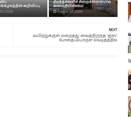
ைப்
திறந்தவெளிச் சிறைச்சாலையில்
்கழகத்தின் அறிவிப்பு
அமைதியின்மை
07, 2026
August 07, 2026
NEXT
வயிற்றுக்குள் மறைத்து வைத்திருந்த 'ஐஸ்'
போதைப்பொருள் வெடித்ததில்
ம