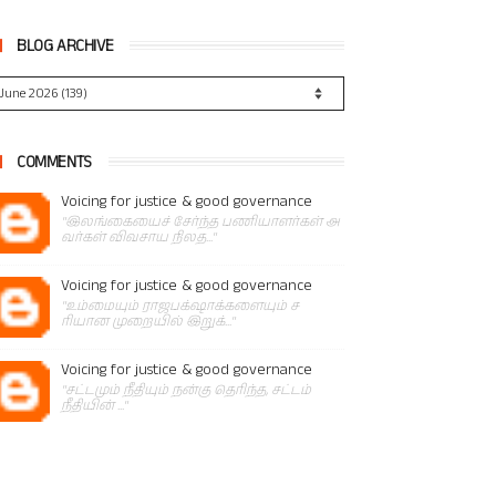
BLOG ARCHIVE
COMMENTS
Voicing for justice & good governance
"இலங்கையைச் சேர்ந்த பணியாளர்கள் அ
வர்கள் விவசாய நிலத..."
Voicing for justice & good governance
"உம்மையும் ராஜபக்‌ஷாக்களையும் ச
ரியான முறையில் இறுக்..."
Voicing for justice & good governance
"சட்டமும் நீதியும் நன்கு தெரிந்த, சட்டம்
நீதியின் ..."