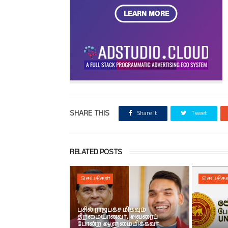
SHARE THIS
Share it
Tweet
RELATED POSTS
செய்திகள்
செய்திகள
பசில் ராஜபக்ச மிகவும்
திறமையானவர், அவரைப்
போன்ற ஆளுமைமிக்கவர்