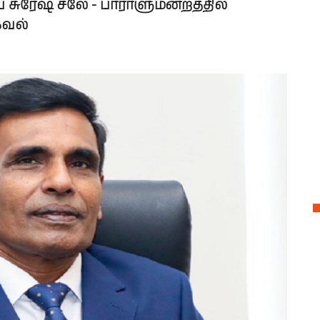
 சுரேஷ் சலே - பாராளுமன்றத்தில்
கவல்