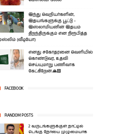
மௌலவி கலீல்
இந்து வெறியர்களின்,
இதயங்களுக்கு பூட்டு -
இஸ்லாமியனின் இதயம்
திறந்திருக்கும் என நிரூபித்த
ுஸ்லிம் (வீடியோ)
எனது சகோதரனை வெளியில்
கொண்டுவர, உதவி
செய்யுமாறு பணிவாக
கேட்கிறேன்.🙏🏻
FACEBOOK
RANDOM POSTS
2 வருடங்களுக்குள் நாட்டில்
டெங்கு நோயை முழுமையாக