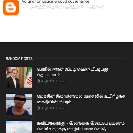
Voicing for justice & good governance
"சட்டமும் நீதியும் நன்கு தெரிந்த, சட்டம் நீதியின் ..."
RANDOM POSTS
போரில் ஈரான் எப்படி வெற்றயீட்டியது
தெரியுமா..?
August 07, 2026
மெகசின் சிறைச்சாலை மோதலில் உயிரிழந்த
கைதியின் விபரம்
August 07, 2026
சுவிட்சர்லாந்து - இலங்கை இடையே பயணம்
செய்வோருக்கு மகிழ்ச்சியான செய்தி