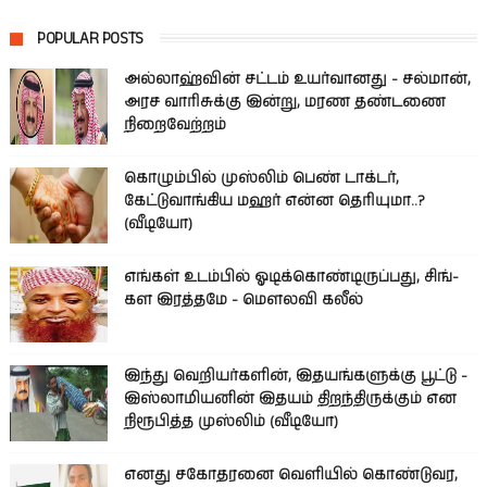
POPULAR POSTS
அல்லாஹ்வின் சட்டம் உயர்வானது - சல்மான்,
அரச வாரிசுக்கு இன்று, மரண தண்டணை
நிறைவேற்றம்
கொழும்பில் முஸ்லிம் பெண் டாக்டர்,
கேட்டுவாங்கிய மஹர் என்ன தெரியுமா..?
(வீடியோ)
எங்கள் உடம்பில் ஓடிக்­கொண்­டி­ருப்­பது, சிங்­
கள இரத்­தமே - மௌலவி கலீல்
இந்து வெறியர்களின், இதயங்களுக்கு பூட்டு -
இஸ்லாமியனின் இதயம் திறந்திருக்கும் என
நிரூபித்த முஸ்லிம் (வீடியோ)
எனது சகோதரனை வெளியில் கொண்டுவர,