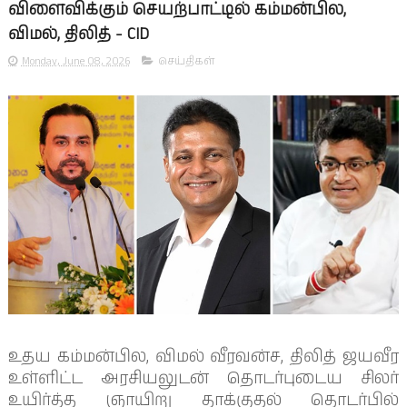
விளைவிக்கும் செயற்பாட்டில் கம்மன்பில,
விமல், திலித் - CID
Monday, June 08, 2026
செய்திகள்
உதய கம்மன்பில, விமல் வீரவன்ச, திலித் ஜயவீர
உள்ளிட்ட அரசியலுடன் தொடர்புடைய சிலர்
உயிர்த்த ஞாயிறு தாக்குதல் தொடர்பில்