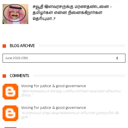
சவூதி இளவரசருக்கு மரணதண்டனை -
தமிழர்கள் என்ன நினைக்கிறார்கள்
தெரியுமா..?
BLOG ARCHIVE
COMMENTS
Voicing for justice & good governance
"இலங்கையைச் சேர்ந்த பணியாளர்கள் அவர்கள் விவசாய
நிலத..."
Voicing for justice & good governance
"உம்மையும் ராஜபக்‌ஷாக்களையும் சரியான முறையில் இ
றுக்..."