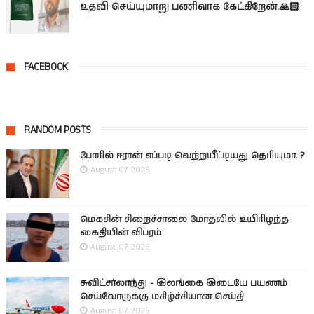
உதவி செய்யுமாறு பணிவாக கேட்கிறேன்.🙏🏻
FACEBOOK
RANDOM POSTS
போரில் ஈரான் எப்படி வெற்றயீட்டியது தெரியுமா..?
August 07, 2026
மெகசின் சிறைச்சாலை மோதலில் உயிரிழந்த
கைதியின் விபரம்
August 07, 2026
சுவிட்சர்லாந்து - இலங்கை இடையே பயணம்
செய்வோருக்கு மகிழ்ச்சியான செய்தி
August 07, 2026