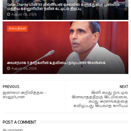
Qatar Charity யின் 83 மில்லியன் செலவில் களுத்துறை முஸ்லிம்
மத்திய கல்லூரியில் நவீன கட்டிடம் திறப்பு
August 06, 2026
செய்திகள்
அவசரமாக 5 நாடுகளின் உதவியை நாடியுள்ள இலங்கை
August 06, 2026
PREVIOUS
NEXT
ஜனாஸா அறிவித்தல் -
இனி எமது நாட்டில்
ஸஹர்பான்
இனவாதத்திற்கு இடமில்லை,
எமது அரசாங்கத்தை
கவிழ்ப்பது இயலாத காரியம்
POST A COMMENT
No comments