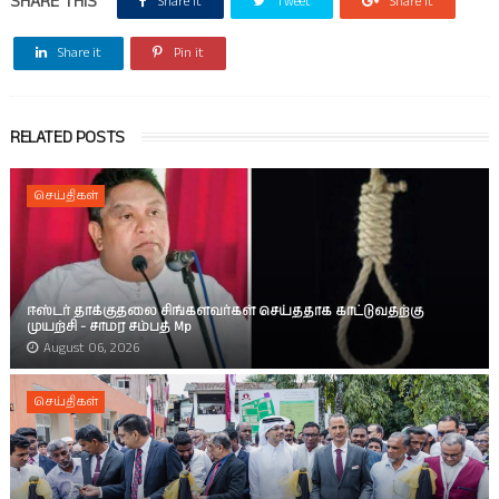
SHARE THIS
Share it
Tweet
Share it
Share it
Pin it
RELATED POSTS
செய்திகள்
ஈஸ்டர் தாக்குதலை சிங்களவர்கள் செய்ததாக காட்டுவதற்கு
முயற்சி - சாமர சம்பத் Mp
August 06, 2026
செய்திகள்