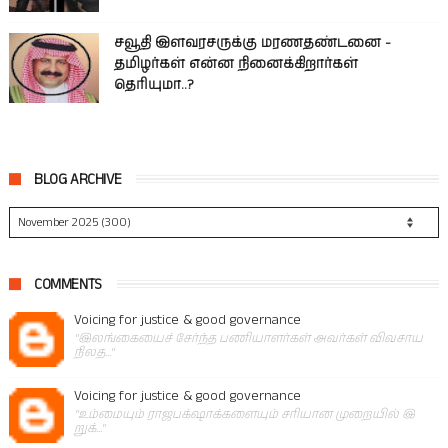
சவூதி இளவரசருக்கு மரணதண்டனை -
தமிழர்கள் என்ன நினைக்கிறார்கள்
தெரியுமா..?
BLOG ARCHIVE
COMMENTS
Voicing for justice & good governance
"இலங்கையைச் சேர்ந்த பணியாளர்கள் அவர்கள் விவசாய
நிலத..."
Voicing for justice & good governance
"உம்மையும் ராஜபக்‌ஷாக்களையும் சரியான முறையில் இ
றுக்..."