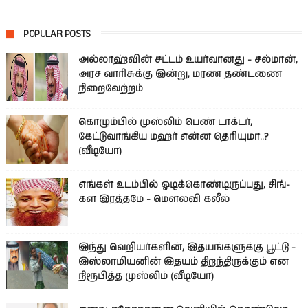
POPULAR POSTS
அல்லாஹ்வின் சட்டம் உயர்வானது - சல்மான்,
அரச வாரிசுக்கு இன்று, மரண தண்டணை
நிறைவேற்றம்
கொழும்பில் முஸ்லிம் பெண் டாக்டர்,
கேட்டுவாங்கிய மஹர் என்ன தெரியுமா..?
(வீடியோ)
எங்கள் உடம்பில் ஓடிக்­கொண்­டி­ருப்­பது, சிங்­
கள இரத்­தமே - மௌலவி கலீல்
இந்து வெறியர்களின், இதயங்களுக்கு பூட்டு -
இஸ்லாமியனின் இதயம் திறந்திருக்கும் என
நிரூபித்த முஸ்லிம் (வீடியோ)