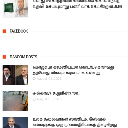
எனது சகோதரனை வெளியில் கொண்டுவர,
உதவி செய்யுமாறு பணிவாக கேட்கிறேன்.🙏🏻
FACEBOOK
RANDOM POSTS
மொஜ்தபா கமேனியுடன் தொடர்புகொள்வது
தற்போது மிகவும் கடினமாக உள்ளது
August 05, 2026
அல்லாஹ் கூறுகின்றான்...
August 05, 2026
உலக தலைவர்கள் என்னிடம், இஸ்ரேல்
எங்களுக்கு ஒரு முன்மாதிரியாகத் திகழ்கிறது