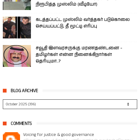
நிரூபித்த முஸ்லிம் (வீடியோ)
கடத்தப்பட்ட முஸ்லிம் வர்த்தகர் படுகொலை
செய்யப்பட்டு, தீ மூட்டி எரிப்பு
சவூதி இளவரசருக்கு மரணதண்டனை -
தமிழர்கள் என்ன நினைக்கிறார்கள்
தெரியுமா..?
BLOG ARCHIVE
COMMENTS
Voicing for justice & good governance