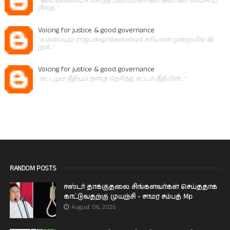
"இலங்கையைச் சேர்ந்த பணியாளர்கள் அவர்கள் விவசாய
நிலத..."
Voicing for justice & good governance
"உம்மையும் ராஜபக்‌ஷாக்களையும் சரியான முறையில் இ
றுக்..."
Voicing for justice & good governance
"சட்டமும் நீதியும் நன்கு தெரிந்த, சட்டம் நீதியின் ..."
RANDOM POSTS
ஈஸ்டர் தாக்குதலை சிங்களவர்கள் செய்ததாக
காட்டுவதற்கு முயற்சி - சாமர சம்பத் Mp
August 06, 2026