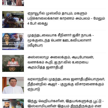
ஏறாவூரில் முஸ்லிம் தாயும், மகளும்
படுகொலைக்கான காரணம் அம்பலம் - மேலும்
4 பேர் கைது
முதற்தடவையாக சீறினார் ஜகிர் நாயக் -
மூக்குடைந்த பெண் ஊடகவியலாளர்
(வீடியோ)
அஸ்ஸலாமு அலைக்கும், ஆயுபோவன்,
வணக்கம் கூறி, ஐ.நா.வில் உரையை
ஆரம்பித்த ஜனாதிபதி
வரலாற்றில் முதற்தடவை ஜனாதிபதியொருவர்,
நீதிமன்றில் ஆஜர் - குறுக்கு விசாரணைக்கும்
ஏற்பாடு
இந்து வெறியர்களின், இதயங்களுக்கு பூட்டு -
இஸ்லாமியனின் இதயம் திறந்திருக்கும் என