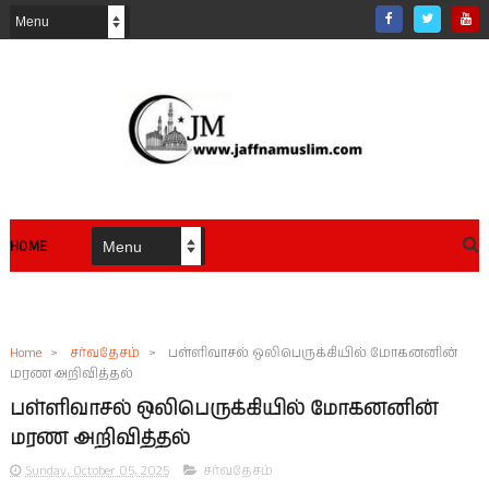
HOME
Home
>
சர்வதேசம்
>
பள்ளிவாசல் ஒலிபெருக்கியில் மோகனனின்
மரண அறிவித்தல்
பள்ளிவாசல் ஒலிபெருக்கியில் மோகனனின்
மரண அறிவித்தல்
Sunday, October 05, 2025
சர்வதேசம்