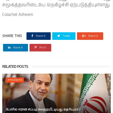
சமூகத்தவரிடையே நெகிழ்ச்சி ஏற்படுத்தியுள்ளது.
Colachel Azheem
SHARE THIS
Share it
Tweet
Share it
Share it
Pin it
RELATED POSTS
சர்வதேசம்
போரில் ஈரான் எப்படி வெற்றயீட்டியது தெரியுமா..?