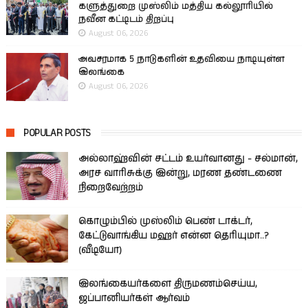
களுத்துறை முஸ்லிம் மத்திய கல்லூரியில்
நவீன கட்டிடம் திறப்பு
August 06, 2026
அவசரமாக 5 நாடுகளின் உதவியை நாடியுள்ள
இலங்கை
August 06, 2026
POPULAR POSTS
அல்லாஹ்வின் சட்டம் உயர்வானது - சல்மான்,
அரச வாரிசுக்கு இன்று, மரண தண்டணை
நிறைவேற்றம்
கொழும்பில் முஸ்லிம் பெண் டாக்டர்,
கேட்டுவாங்கிய மஹர் என்ன தெரியுமா..?
(வீடியோ)
இலங்கையர்களை திருமணம்செய்ய,
ஜப்பானியர்கள் ஆர்வம்