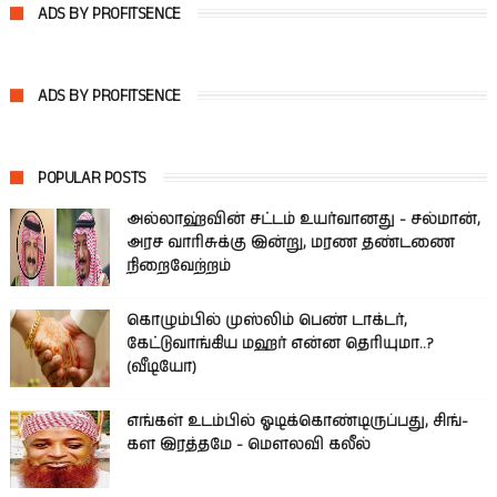
ADS BY PROFITSENCE
ADS BY PROFITSENCE
POPULAR POSTS
அல்லாஹ்வின் சட்டம் உயர்வானது - சல்மான்,
அரச வாரிசுக்கு இன்று, மரண தண்டணை
நிறைவேற்றம்
கொழும்பில் முஸ்லிம் பெண் டாக்டர்,
கேட்டுவாங்கிய மஹர் என்ன தெரியுமா..?
(வீடியோ)
எங்கள் உடம்பில் ஓடிக்­கொண்­டி­ருப்­பது, சிங்­
கள இரத்­தமே - மௌலவி கலீல்