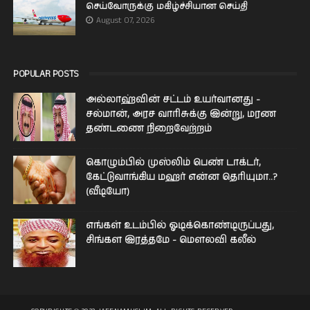
செய்வோருக்கு மகிழ்ச்சியான செய்தி
August 07, 2026
POPULAR POSTS
அல்லாஹ்வின் சட்டம் உயர்வானது -
சல்மான், அரச வாரிசுக்கு இன்று, மரண
தண்டணை நிறைவேற்றம்
கொழும்பில் முஸ்லிம் பெண் டாக்டர்,
கேட்டுவாங்கிய மஹர் என்ன தெரியுமா..?
(வீடியோ)
எங்கள் உடம்பில் ஓடிக்­கொண்­டி­ருப்­பது,
சிங்­கள இரத்­தமே - மௌலவி கலீல்