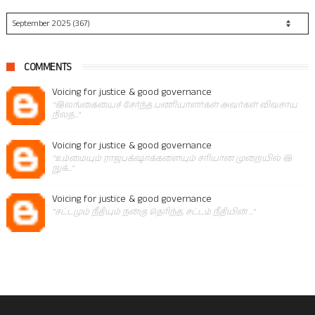
COMMENTS
Voicing for justice & good governance
"இலங்கையைச் சேர்ந்த பணியாளர்கள் அவர்கள் விவசாய
நிலத..."
Voicing for justice & good governance
"உம்மையும் ராஜபக்‌ஷாக்களையும் சரியான முறையில் இ
றுக்..."
Voicing for justice & good governance
"சட்டமும் நீதியும் நன்கு தெரிந்த, சட்டம் நீதியின் ..."