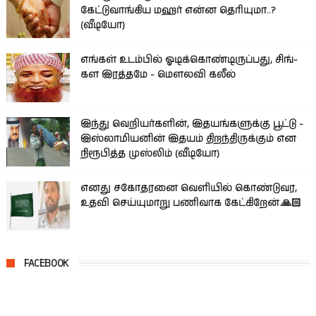
கேட்டுவாங்கிய மஹர் என்ன தெரியுமா..?
(வீடியோ)
எங்கள் உடம்பில் ஓடிக்­கொண்­டி­ருப்­பது, சிங்­
கள இரத்­தமே - மௌலவி கலீல்
இந்து வெறியர்களின், இதயங்களுக்கு பூட்டு -
இஸ்லாமியனின் இதயம் திறந்திருக்கும் என
நிரூபித்த முஸ்லிம் (வீடியோ)
எனது சகோதரனை வெளியில் கொண்டுவர,
உதவி செய்யுமாறு பணிவாக கேட்கிறேன்.🙏🏻
FACEBOOK