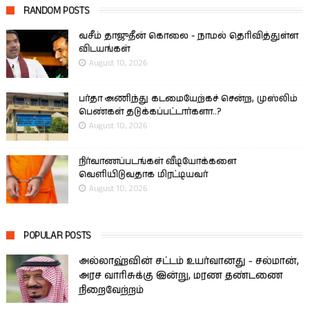
RANDOM POSTS
வசீம் தாஜுதீன் கொலை - நாமல் தெரிவித்துள்ள
விடயங்கள்
August 10, 2026
பர்தா அணிந்து கடமையேற்கச் சென்ற, முஸ்லிம்
பெண்கள் தடுக்கப்பட்டார்களா..?
August 10, 2026
நிர்வாணப்படங்கள் வீடியோக்களை
வெளியிடுவதாக மிரட்டியவர்
August 10, 2026
POPULAR POSTS
அல்லாஹ்வின் சட்டம் உயர்வானது - சல்மான்,
அரச வாரிசுக்கு இன்று, மரண தண்டணை
நிறைவேற்றம்