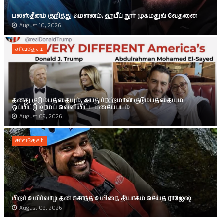
பலஸ்தீனம் குறித்து மௌனம், ஹபீப் நூர் முகமதுவ் வேதனை
August 10, 2026
சர்வதேசம்
தனது குடும்பத்தையும், அப்துர்ரஹ்மான் குடும்பத்தையும்
ஒப்பிட்டு டிரம்ப் வெளியிட்ட புகைப்படம்
August 09, 2026
சர்வதேசம்
பிறர் உயிர்வாழ தன் சொந்த உயிரை, தியாகம் செய்த ராஜேஷ்
August 09, 2026