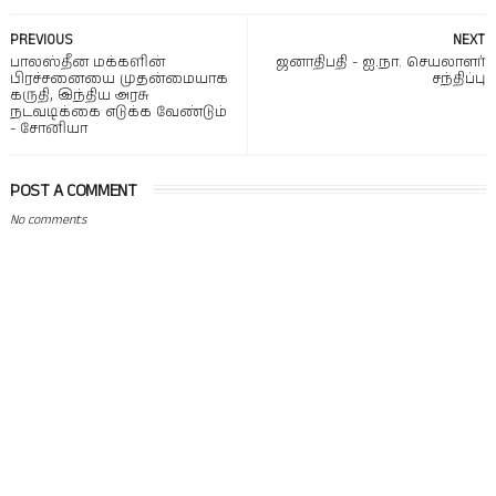
PREVIOUS
NEXT
பாலஸ்தீன மக்களின்
ஜனாதிபதி - ஐ.நா. செயலாளர்
பிரச்சனையை முதன்மையாக
சந்திப்பு
கருதி, இந்திய அரசு
நடவடிக்கை எடுக்க வேண்டும்
- சோனியா
POST A COMMENT
No comments