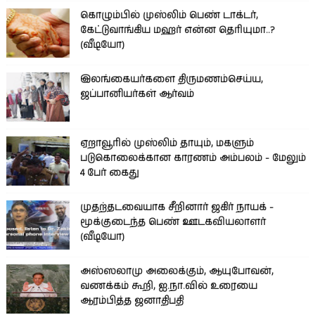
கொழும்பில் முஸ்லிம் பெண் டாக்டர்,
கேட்டுவாங்கிய மஹர் என்ன தெரியுமா..?
(வீடியோ)
இலங்கையர்களை திருமணம்செய்ய,
ஜப்பானியர்கள் ஆர்வம்
ஏறாவூரில் முஸ்லிம் தாயும், மகளும்
படுகொலைக்கான காரணம் அம்பலம் - மேலும்
4 பேர் கைது
முதற்தடவையாக சீறினார் ஜகிர் நாயக் -
மூக்குடைந்த பெண் ஊடகவியலாளர்
(வீடியோ)
அஸ்ஸலாமு அலைக்கும், ஆயுபோவன்,
வணக்கம் கூறி, ஐ.நா.வில் உரையை
ஆரம்பித்த ஜனாதிபதி