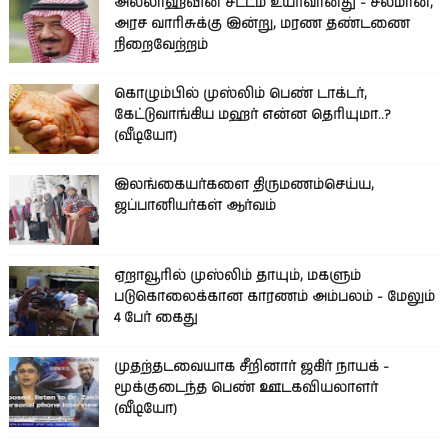
அல்லாஹ்வின் சட்டம் உயர்வானது - சல்மான்,
அரச வாரிசுக்கு இன்று, மரண தண்டணை
நிறைவேற்றம்
கொழும்பில் முஸ்லிம் பெண் டாக்டர்,
கேட்டுவாங்கிய மஹர் என்ன தெரியுமா..?
(வீடியோ)
இலங்கையர்களை திருமணம்செய்ய,
ஜப்பானியர்கள் ஆர்வம்
ஏறாவூரில் முஸ்லிம் தாயும், மகளும்
படுகொலைக்கான காரணம் அம்பலம் - மேலும்
4 பேர் கைது
முதற்தடவையாக சீறினார் ஜகிர் நாயக் -
மூக்குடைந்த பெண் ஊடகவியலாளர்
(வீடியோ)