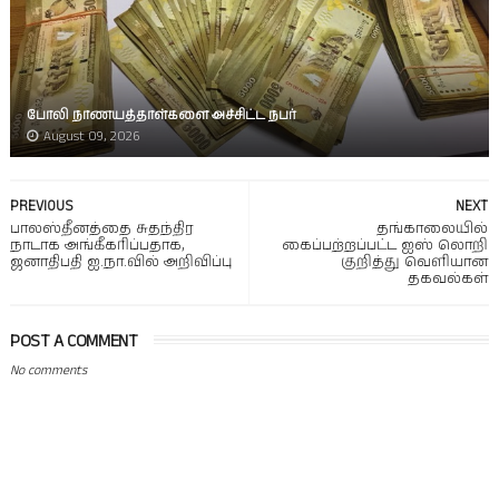
போலி நாணயத்தாள்களை அச்சிட்ட நபர்
August 09, 2026
PREVIOUS
NEXT
பாலஸ்தீனத்தை சுதந்திர
தங்காலையில்
நாடாக அங்கீகரிப்பதாக,
கைப்பற்றப்பட்ட ஐஸ் லொறி
ஜனாதிபதி ஐ.நா.வில் அறிவிப்பு
குறித்து வெளியான
தகவல்கள்
POST A COMMENT
No comments