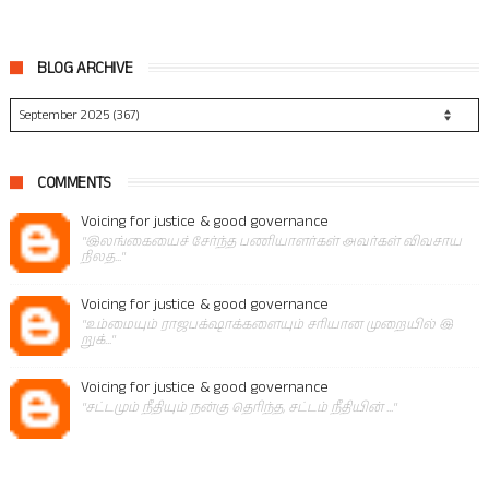
BLOG ARCHIVE
COMMENTS
Voicing for justice & good governance
"இலங்கையைச் சேர்ந்த பணியாளர்கள் அவர்கள் விவசாய
நிலத..."
Voicing for justice & good governance
"உம்மையும் ராஜபக்‌ஷாக்களையும் சரியான முறையில் இ
றுக்..."
Voicing for justice & good governance
"சட்டமும் நீதியும் நன்கு தெரிந்த, சட்டம் நீதியின் ..."