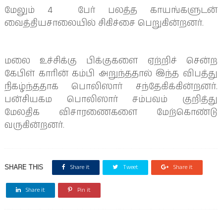
மேலும் 4 பேர் பலத்த காயங்களுடன்
வைத்தியசாலையில் சிகிச்சை பெறுகின்றனர்.
மலை உச்சிக்கு பிக்குகளை ஏற்றிச் சென்ற
கேபிள் காரின் கம்பி அறுந்ததால் இந்த விபத்து
நிகழ்ந்ததாக பொலிஸார் சந்தேகிக்கின்றனர்.
பன்சியகம பொலிஸார் சம்பவம் குறித்து
மேலதிக விசாரணைகளை மேற்கொண்டு
வருகின்றனர்.
SHARE THIS
Share it
Tweet
Share it
Share it
Pin it