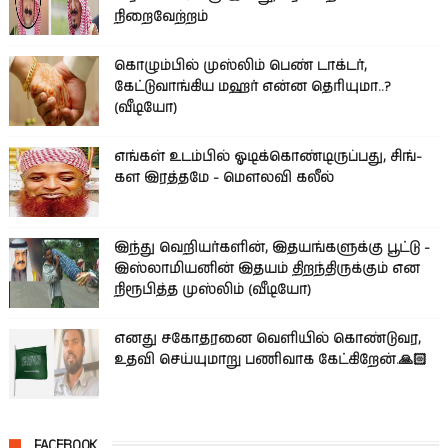
நிறைவேற்றம்
கொழும்பில் முஸ்லிம் பெண் டாக்டர்,
கேட்டுவாங்கிய மஹர் என்ன தெரியுமா..?
(வீடியோ)
எங்கள் உடம்பில் ஓடிக்­கொண்­டி­ருப்­பது, சிங்­
கள இரத்­தமே - மௌலவி கலீல்
இந்து வெறியர்களின், இதயங்களுக்கு பூட்டு -
இஸ்லாமியனின் இதயம் திறந்திருக்கும் என
நிரூபித்த முஸ்லிம் (வீடியோ)
எனது சகோதரனை வெளியில் கொண்டுவர,
உதவி செய்யுமாறு பணிவாக கேட்கிறேன்.🙏🏻
FACEBOOK