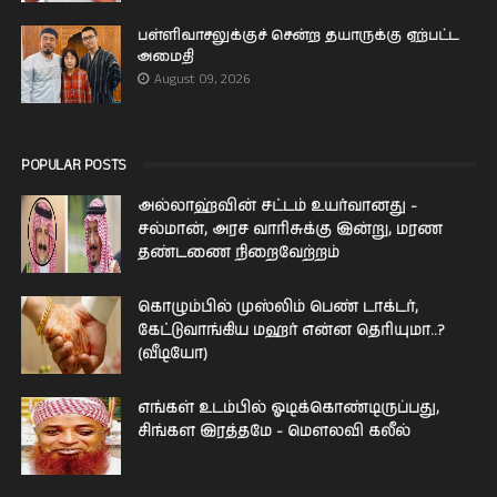
பள்ளிவாசலுக்குச் சென்ற தயாருக்கு ஏற்பட்ட
அமைதி
August 09, 2026
POPULAR POSTS
அல்லாஹ்வின் சட்டம் உயர்வானது -
சல்மான், அரச வாரிசுக்கு இன்று, மரண
தண்டணை நிறைவேற்றம்
கொழும்பில் முஸ்லிம் பெண் டாக்டர்,
கேட்டுவாங்கிய மஹர் என்ன தெரியுமா..?
(வீடியோ)
எங்கள் உடம்பில் ஓடிக்­கொண்­டி­ருப்­பது,
சிங்­கள இரத்­தமே - மௌலவி கலீல்