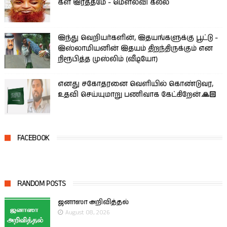
கள இரத்­தமே - மௌலவி கலீல்
இந்து வெறியர்களின், இதயங்களுக்கு பூட்டு -
இஸ்லாமியனின் இதயம் திறந்திருக்கும் என
நிரூபித்த முஸ்லிம் (வீடியோ)
எனது சகோதரனை வெளியில் கொண்டுவர,
உதவி செய்யுமாறு பணிவாக கேட்கிறேன்.🙏🏻
FACEBOOK
RANDOM POSTS
ஜனாஸா அறிவித்தல்
August 08, 2026