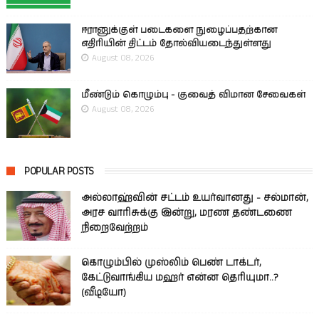
ஈரானுக்குள் படைகளை நுழைப்பதற்கான
எதிரியின் திட்டம் தோல்வியடைந்துள்ளது
August 08, 2026
மீண்டும் கொழும்பு - குவைத் விமான சேவைகள்
August 08, 2026
POPULAR POSTS
அல்லாஹ்வின் சட்டம் உயர்வானது - சல்மான்,
அரச வாரிசுக்கு இன்று, மரண தண்டணை
நிறைவேற்றம்
கொழும்பில் முஸ்லிம் பெண் டாக்டர்,
கேட்டுவாங்கிய மஹர் என்ன தெரியுமா..?
(வீடியோ)