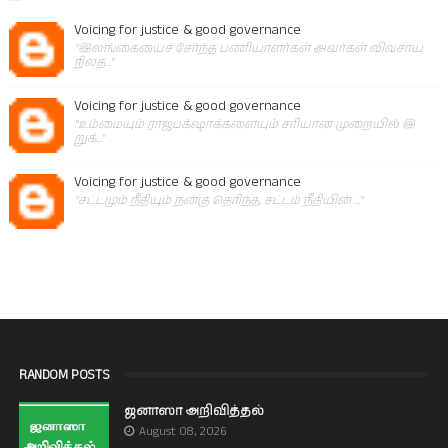
Voicing for justice & good governance
"இலங்கையைச் சேர்ந்த பணியாளர்கள் அவர்கள் விவசாய
நிலத..."
Voicing for justice & good governance
"உம்மையும் ராஜபக்‌ஷாக்களையும் சரியான முறையில் இ
றுக்..."
Voicing for justice & good governance
"சட்டமும் நீதியும் நன்கு தெரிந்த, சட்டம் நீதியின் ..."
RANDOM POSTS
ஜனாஸா அறிவித்தல்
August 08, 2026