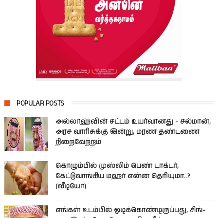
POPULAR POSTS
அல்லாஹ்வின் சட்டம் உயர்வானது - சல்மான்,
அரச வாரிசுக்கு இன்று, மரண தண்டணை
நிறைவேற்றம்
கொழும்பில் முஸ்லிம் பெண் டாக்டர்,
கேட்டுவாங்கிய மஹர் என்ன தெரியுமா..?
(வீடியோ)
எங்கள் உடம்பில் ஓடிக்­கொண்­டி­ருப்­பது, சிங்­