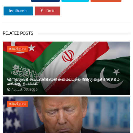
Share it
Pin it
RELATED POSTS
சர்வதேசம்
இராணுவக் கூட்டணிகளை அமைப்பதில் ஈரானுக்குச் சந்தேகம்
அல்லது தயக்கம்
August 08, 2026
சர்வதேசம்