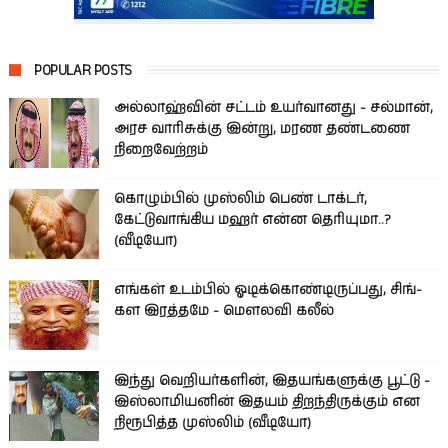
POPULAR POSTS
அல்லாஹ்வின் சட்டம் உயர்வானது - சல்மான்,
அரச வாரிசுக்கு இன்று, மரண தண்டணை
நிறைவேற்றம்
கொழும்பில் முஸ்லிம் பெண் டாக்டர்,
கேட்டுவாங்கிய மஹர் என்ன தெரியுமா..?
(வீடியோ)
எங்கள் உடம்பில் ஓடிக்­கொண்­டி­ருப்­பது, சிங்­
கள இரத்­தமே - மௌலவி கலீல்
இந்து வெறியர்களின், இதயங்களுக்கு பூட்டு -
இஸ்லாமியனின் இதயம் திறந்திருக்கும் என
நிரூபித்த முஸ்லிம் (வீடியோ)