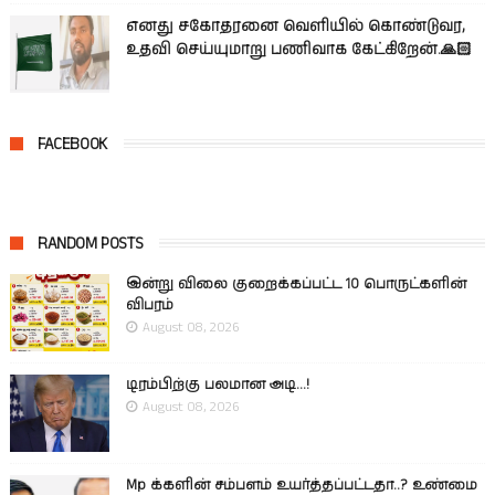
எனது சகோதரனை வெளியில் கொண்டுவர,
உதவி செய்யுமாறு பணிவாக கேட்கிறேன்.🙏🏻
FACEBOOK
RANDOM POSTS
இன்று விலை குறைக்கப்பட்ட 10 பொருட்களின்
விபரம்
August 08, 2026
டிரம்பிற்கு பலமான அடி...!
August 08, 2026
Mp க்களின் சம்பளம் உயர்த்தப்பட்டதா..? உண்மை