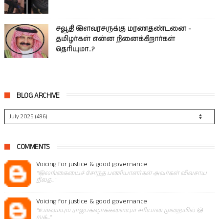
சவூதி இளவரசருக்கு மரணதண்டனை -
தமிழர்கள் என்ன நினைக்கிறார்கள்
தெரியுமா..?
BLOG ARCHIVE
COMMENTS
Voicing for justice & good governance
"இலங்கையைச் சேர்ந்த பணியாளர்கள் அவர்கள் விவசாய
நிலத..."
Voicing for justice & good governance
"உம்மையும் ராஜபக்‌ஷாக்களையும் சரியான முறையில் இ
றுக்..."