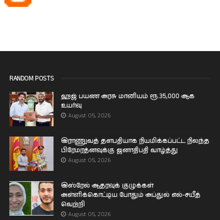
RANDOM POSTS
ஹஜ் பயண அரசு மானியம் ரூ.35,000 ஆக
உயர்வு
August 05, 2026
இராணுவத் தளபதியாக நியமிக்கப்பட்ட நிலந்த
பிரேமரத்னவுக்கு ஜனாதிபதி வாழ்த்து
August 05, 2026
இஸ்ரேல் ஆதரவுக் குழுக்கள்
அள்ளிக்கொட்டிய போதும் அப்துல் எல்-சயீத்
வெற்றி
August 05, 2026