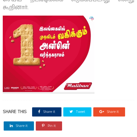
கூறினார்.
SHARE THIS
Share it
Tweet
Share it
Share it
Pin it