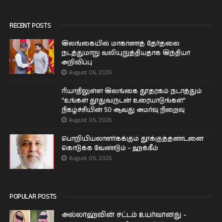
RECENT POSTS
இலங்கையில் மாகாணத் தேர்தலை
நடத்துமாறு வலியுறுத்தியதாக இந்தியா
அறிவிப்பு
August 06, 2026
ரியாதிலுள்ள இலங்கை தூதரகம் நடாத்தும்
"உங்கள் தூதுவருடன் உரையாடுங்கள்"
நிகழ்ச்சியின் 50 ஆவது அமர்வு நிறைவு
August 05, 2026
பொறியியலாளர்கக்கும் தூக்குத்தண்டனை
கொடுக்க வேண்டும் - ஹக்கீம்
August 05, 2026
POPULAR POSTS
அல்லாஹ்வின் சட்டம் உயர்வானது -