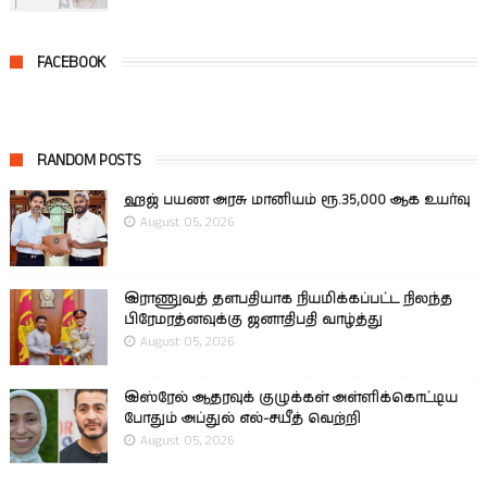
FACEBOOK
RANDOM POSTS
ஹஜ் பயண அரசு மானியம் ரூ.35,000 ஆக உயர்வு
August 05, 2026
இராணுவத் தளபதியாக நியமிக்கப்பட்ட நிலந்த
பிரேமரத்னவுக்கு ஜனாதிபதி வாழ்த்து
August 05, 2026
இஸ்ரேல் ஆதரவுக் குழுக்கள் அள்ளிக்கொட்டிய
போதும் அப்துல் எல்-சயீத் வெற்றி
August 05, 2026