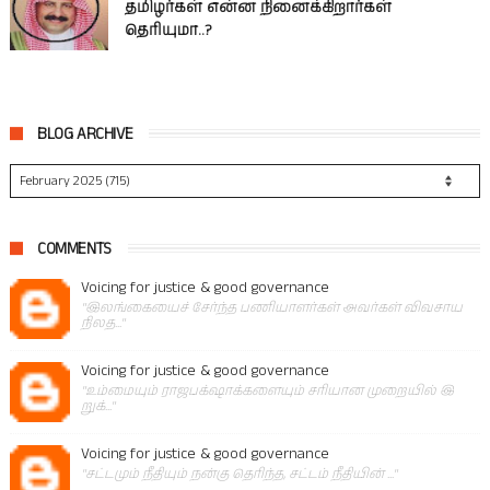
தமிழர்கள் என்ன நினைக்கிறார்கள்
தெரியுமா..?
BLOG ARCHIVE
COMMENTS
Voicing for justice & good governance
"இலங்கையைச் சேர்ந்த பணியாளர்கள் அவர்கள் விவசாய
நிலத..."
Voicing for justice & good governance
"உம்மையும் ராஜபக்‌ஷாக்களையும் சரியான முறையில் இ
றுக்..."
Voicing for justice & good governance
"சட்டமும் நீதியும் நன்கு தெரிந்த, சட்டம் நீதியின் ..."