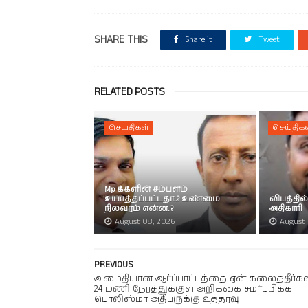
SHARE THIS
Share it
Tweet
RELATED POSTS
செய்திகள்
செய்திகள
Mp க்களின் சம்பளம்
உயர்த்தப்பட்டதா..? உண்மை
விபத்தில
நிலவரம் என்ன..?
அதிகாரி
August 08, 2026
August 
PREVIOUS
அமைதியான ஆர்ப்பாட்டத்தை ஏன் கலைத்தீர்கள்
24 மணி நேரத்துக்குள் அறிக்கை சமர்ப்பிக்க
பொலிஸ்மா அதிபருக்கு உத்தரவு