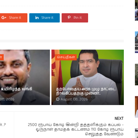
Share it
Share it
Pin it
்
செய்திகள்
் உயிரிழந்த வங்கி
தற்போதைய அரசு முழு நாட்டை
நிர்வகிப்பதற்கு முன்னர்..
08, 2026
August 08, 2026
NEXT
..?
2500 ரூபாய் கோடி இன்றி தத்தளிக்கும் கப்பல் -
ஒருநாள் தாமதக் கட்டணம் 110 கோடி ரூபாய்
செலுத்த வேண்டும்