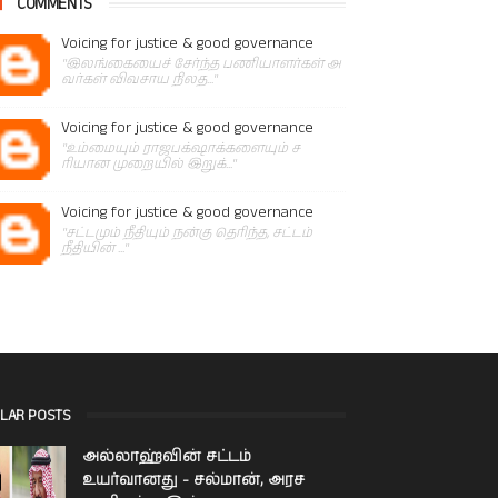
COMMENTS
Voicing for justice & good governance
"இலங்கையைச் சேர்ந்த பணியாளர்கள் அ
வர்கள் விவசாய நிலத..."
Voicing for justice & good governance
"உம்மையும் ராஜபக்‌ஷாக்களையும் ச
ரியான முறையில் இறுக்..."
Voicing for justice & good governance
"சட்டமும் நீதியும் நன்கு தெரிந்த, சட்டம்
நீதியின் ..."
LAR POSTS
அல்லாஹ்வின் சட்டம்
உயர்வானது - சல்மான், அரச