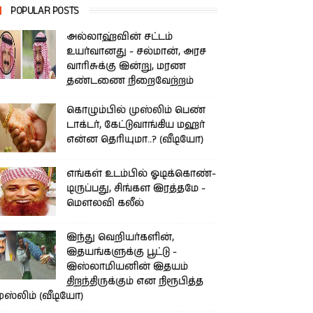
POPULAR POSTS
அல்லாஹ்வின் சட்டம்
உயர்வானது - சல்மான், அரச
வாரிசுக்கு இன்று, மரண
தண்டணை நிறைவேற்றம்
கொழும்பில் முஸ்லிம் பெண்
டாக்டர், கேட்டுவாங்கிய மஹர்
என்ன தெரியுமா..? (வீடியோ)
எங்கள் உடம்பில் ஓடிக்­கொண்­
டி­ருப்­பது, சிங்­கள இரத்­தமே -
மௌலவி கலீல்
இந்து வெறியர்களின்,
இதயங்களுக்கு பூட்டு -
இஸ்லாமியனின் இதயம்
திறந்திருக்கும் என நிரூபித்த
ுஸ்லிம் (வீடியோ)