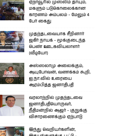
ஏறாவூரில் முஸ்லிம் தாயும்,
மகளும் படுகொலைக்கான
காரணம் அம்பலம் - மேலும் 4
பேர் கைது
முதற்தடவையாக சீறினார்
ஜகிர் நாயக் - மூக்குடைந்த
பெண் ஊடகவியலாளர்
(வீடியோ)
அஸ்ஸலாமு அலைக்கும்,
ஆயுபோவன், வணக்கம் கூறி,
ஐ.நா.வில் உரையை
ஆரம்பித்த ஜனாதிபதி
வரலாற்றில் முதற்தடவை
ஜனாதிபதியொருவர்,
நீதிமன்றில் ஆஜர் - குறுக்கு
விசாரணைக்கும் ஏற்பாடு
இந்து வெறியர்களின்,