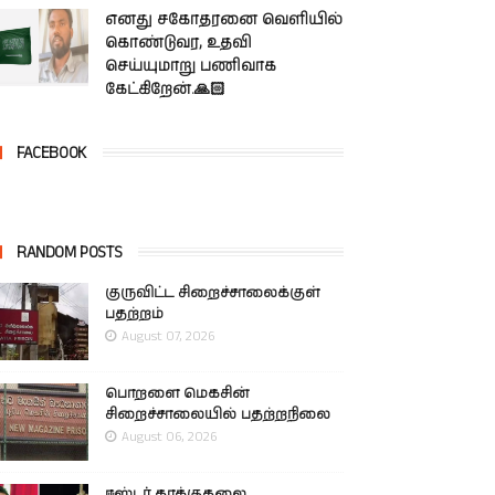
எனது சகோதரனை வெளியில்
கொண்டுவர, உதவி
செய்யுமாறு பணிவாக
கேட்கிறேன்.🙏🏻
FACEBOOK
RANDOM POSTS
குருவிட்ட சிறைச்சாலைக்குள்
பதற்றம்
August 07, 2026
பொறளை மெகசின்
சிறைச்சாலையில் பதற்றநிலை
August 06, 2026
ஈஸ்டர் தாக்குதலை