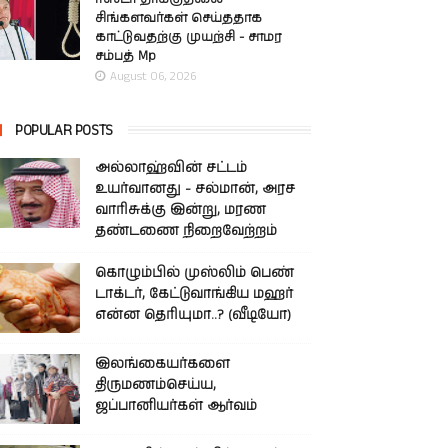
சிங்களவர்கள் செய்ததாக
காட்டுவதற்கு முயற்சி - சாமர
சம்பத் Mp
August 06, 2026
POPULAR POSTS
அல்லாஹ்வின் சட்டம்
உயர்வானது - சல்மான், அரச
வாரிசுக்கு இன்று, மரண
தண்டணை நிறைவேற்றம்
கொழும்பில் முஸ்லிம் பெண்
டாக்டர், கேட்டுவாங்கிய மஹர்
என்ன தெரியுமா..? (வீடியோ)
இலங்கையர்களை
திருமணம்செய்ய,
ஜப்பானியர்கள் ஆர்வம்