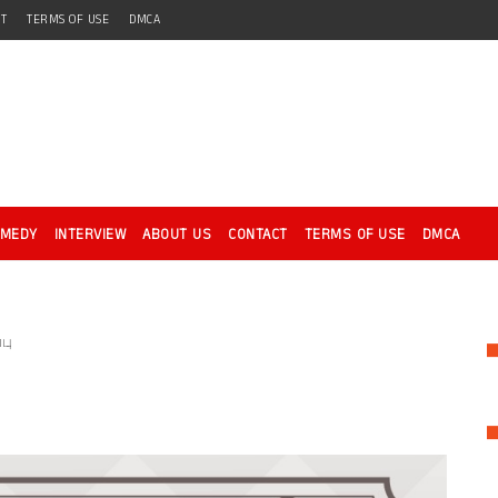
CT
TERMS OF USE
DMCA
OMEDY
INTERVIEW
ABOUT US
CONTACT
TERMS OF USE
DMCA
பு