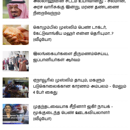
அல்லாஹ்வின் சட்டம் உயர்வானது - சல்மான்,
அரச வாரிசுக்கு இன்று, மரண தண்டணை
நிறைவேற்றம்
கொழும்பில் முஸ்லிம் பெண் டாக்டர்,
கேட்டுவாங்கிய மஹர் என்ன தெரியுமா..?
(வீடியோ)
இலங்கையர்களை திருமணம்செய்ய,
ஜப்பானியர்கள் ஆர்வம்
ஏறாவூரில் முஸ்லிம் தாயும், மகளும்
படுகொலைக்கான காரணம் அம்பலம் - மேலும்
4 பேர் கைது
முதற்தடவையாக சீறினார் ஜகிர் நாயக் -
மூக்குடைந்த பெண் ஊடகவியலாளர்
(வீடியோ)