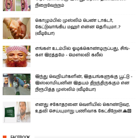
நிறைவேற்றம்
கொழும்பில் முஸ்லிம் பெண் டாக்டர்,
கேட்டுவாங்கிய மஹர் என்ன தெரியுமா..?
(வீடியோ)
எங்கள் உடம்பில் ஓடிக்­கொண்­டி­ருப்­பது, சிங்­
கள இரத்­தமே - மௌலவி கலீல்
இந்து வெறியர்களின், இதயங்களுக்கு பூட்டு -
இஸ்லாமியனின் இதயம் திறந்திருக்கும் என
நிரூபித்த முஸ்லிம் (வீடியோ)
எனது சகோதரனை வெளியில் கொண்டுவர,
உதவி செய்யுமாறு பணிவாக கேட்கிறேன்.🙏🏻
FACEBOOK