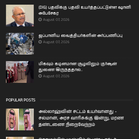
(DIG) பதவிக்கு பதவி உயர்த்தப்பட்டுள்ள ஷானி
அபேசேகர
August 07, 2026
ஜப்பானிய வைத்தியர்களின் அர்ப்பணிப்பு
August 07, 2026
மிகவும் கடினமான சூழலிலும் குர்ஆன்
துணை இருந்ததால்..
August 07, 2026
POPULAR POSTS
அல்லாஹ்வின் சட்டம் உயர்வானது -
சல்மான், அரச வாரிசுக்கு இன்று, மரண
தண்டணை நிறைவேற்றம்