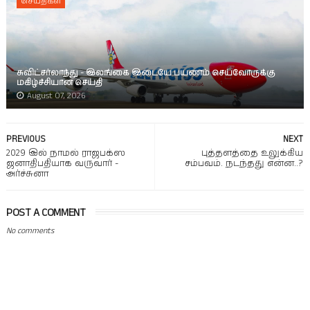
செய்திகள்
சுவிட்சர்லாந்து - இலங்கை இடையே பயணம் செய்வோருக்கு
மகிழ்ச்சியான செய்தி
August 07, 2026
PREVIOUS
NEXT
2029 இல் நாமல் ராஜபக்ஸ
புத்தளத்தை உலுக்கிய
ஜனாதிபதியாக வருவார் -
சம்பவம். நடந்தது என்ன..?
அர்ச்சுனா
POST A COMMENT
No comments