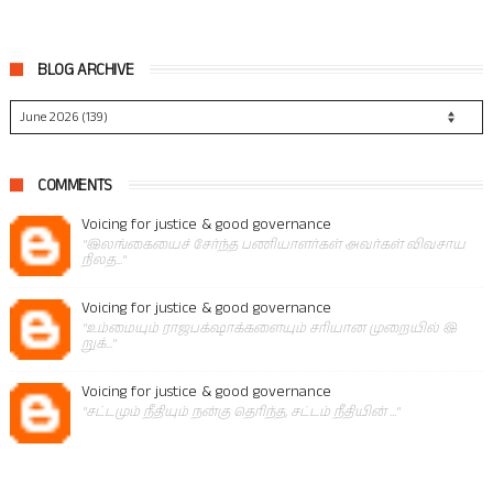
BLOG ARCHIVE
COMMENTS
Voicing for justice & good governance
"இலங்கையைச் சேர்ந்த பணியாளர்கள் அவர்கள் விவசாய
நிலத..."
Voicing for justice & good governance
"உம்மையும் ராஜபக்‌ஷாக்களையும் சரியான முறையில் இ
றுக்..."
Voicing for justice & good governance
"சட்டமும் நீதியும் நன்கு தெரிந்த, சட்டம் நீதியின் ..."