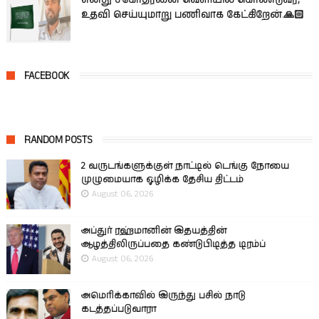
உதவி செய்யுமாறு பணிவாக கேட்கிறேன்.🙏🏻
FACEBOOK
RANDOM POSTS
2 வருடங்களுக்குள் நாட்டில் டெங்கு நோயை
முழுமையாக ஒழிக்க தேசிய திட்டம்
August 06, 2026
அப்துர் ரஹ்மானின் இதயத்தின்
ஆழத்திலிருப்பதை கண்டுபிடித்த டிரம்ப்
August 06, 2026
அமெரிக்காவில் இருந்து பசில் நாடு
கடத்தப்படுவாரா