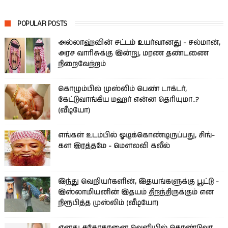
POPULAR POSTS
அல்லாஹ்வின் சட்டம் உயர்வானது - சல்மான்,
அரச வாரிசுக்கு இன்று, மரண தண்டணை
நிறைவேற்றம்
கொழும்பில் முஸ்லிம் பெண் டாக்டர்,
கேட்டுவாங்கிய மஹர் என்ன தெரியுமா..?
(வீடியோ)
எங்கள் உடம்பில் ஓடிக்­கொண்­டி­ருப்­பது, சிங்­
கள இரத்­தமே - மௌலவி கலீல்
இந்து வெறியர்களின், இதயங்களுக்கு பூட்டு -
இஸ்லாமியனின் இதயம் திறந்திருக்கும் என
நிரூபித்த முஸ்லிம் (வீடியோ)
எனது சகோதரனை வெளியில் கொண்டுவர,