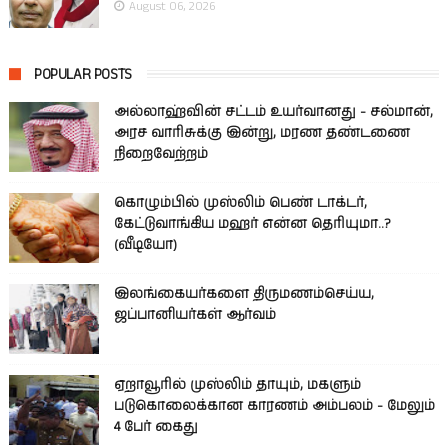
August 06, 2026
POPULAR POSTS
அல்லாஹ்வின் சட்டம் உயர்வானது - சல்மான்,
அரச வாரிசுக்கு இன்று, மரண தண்டணை
நிறைவேற்றம்
கொழும்பில் முஸ்லிம் பெண் டாக்டர்,
கேட்டுவாங்கிய மஹர் என்ன தெரியுமா..?
(வீடியோ)
இலங்கையர்களை திருமணம்செய்ய,
ஜப்பானியர்கள் ஆர்வம்
ஏறாவூரில் முஸ்லிம் தாயும், மகளும்
படுகொலைக்கான காரணம் அம்பலம் - மேலும்
4 பேர் கைது