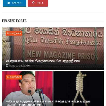
Share it
Pin it
RELATED POSTS
செய்திகள்
பொறளை மெகசின் சிறைச்சாலையில் பதற்றநிலை
August 06, 2026
செய்திகள்
ஈஸ்டர் தாக்குதலை சிங்களவர்கள் செய்ததாக காட்டுவதற்கு
முயற்சி - சாமர சம்பத் Mp