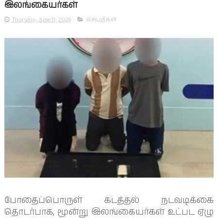
இலங்கையர்கள்
Thursday, June 11, 2026
செய்திகள்
போதைப்பொருள் கடத்தல் நடவடிக்கை
தொடர்பாக, மூன்று இலங்கையர்கள் உட்பட ஏழு