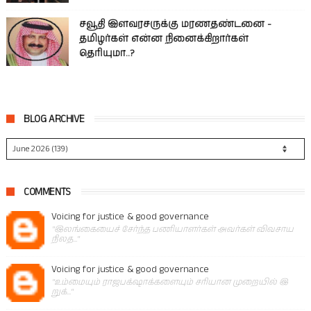
சவூதி இளவரசருக்கு மரணதண்டனை -
தமிழர்கள் என்ன நினைக்கிறார்கள்
தெரியுமா..?
BLOG ARCHIVE
COMMENTS
Voicing for justice & good governance
"இலங்கையைச் சேர்ந்த பணியாளர்கள் அவர்கள் விவசாய
நிலத..."
Voicing for justice & good governance
"உம்மையும் ராஜபக்‌ஷாக்களையும் சரியான முறையில் இ
றுக்..."