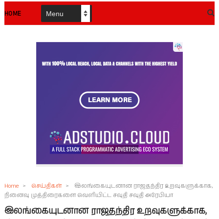
HOME
Home
>
செய்திகள்
>
இலங்கையுடனான ராஜதந்திர உறவுகளுக்காக,
நினைவு முத்திரைகளை வெளியிட்ட சவுதி சவுதி அரேபியா
இலங்கையுடனான ராஜதந்திர உறவுகளுக்காக,