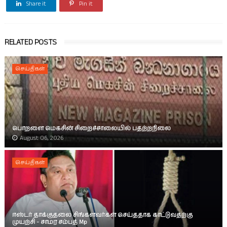
Share it
Pin it
RELATED POSTS
செய்திகள்
பொறளை மெகசின் சிறைச்சாலையில் பதற்றநிலை
August 06, 2026
செய்திகள்
ஈஸ்டர் தாக்குதலை சிங்களவர்கள் செய்ததாக காட்டுவதற்கு
முயற்சி - சாமர சம்பத் Mp