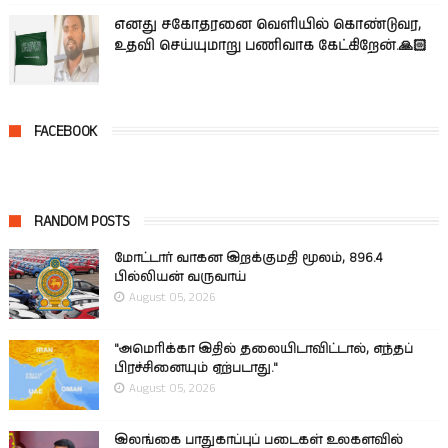
எனது சகோதரனை வெளியில் கொண்டுவர,
உதவி செய்யுமாறு பணிவாக கேட்கிறேன்.🙏🏻
FACEBOOK
RANDOM POSTS
மோட்டார் வாகன இறக்குமதி மூலம், 896.4
பில்லியன் வருவாய்
August 05, 2026
"அமெரிக்கா இதில் தலையிடாவிட்டால், எந்தப்
பிரச்சினையும் ஏற்படாது."
August 05, 2026
இலங்கை பாதுகாப்புப் படைகள் உலகளவில்