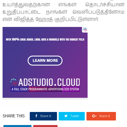
உயர்த்துவதற்கான எங்கள் தொடர்ச்சியான
உறுதிப்பாட்டை நாங்கள் வெளிப்படுத்தினோம்
என விஜித்த ஹேரத் குறிப்பிட்டுள்ளார்.
SHARE THIS
Share it
Tweet
Share it