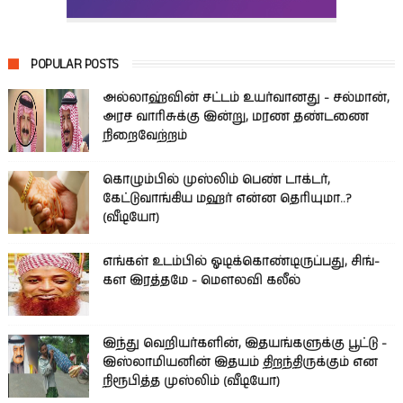
POPULAR POSTS
அல்லாஹ்வின் சட்டம் உயர்வானது - சல்மான்,
அரச வாரிசுக்கு இன்று, மரண தண்டணை
நிறைவேற்றம்
கொழும்பில் முஸ்லிம் பெண் டாக்டர்,
கேட்டுவாங்கிய மஹர் என்ன தெரியுமா..?
(வீடியோ)
எங்கள் உடம்பில் ஓடிக்­கொண்­டி­ருப்­பது, சிங்­
கள இரத்­தமே - மௌலவி கலீல்
இந்து வெறியர்களின், இதயங்களுக்கு பூட்டு -
இஸ்லாமியனின் இதயம் திறந்திருக்கும் என
நிரூபித்த முஸ்லிம் (வீடியோ)