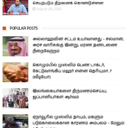
செயற்படும் திறனைக் கொண்டுள்ளன
August 05, 2026
POPULAR POSTS
அல்லாஹ்வின் சட்டம் உயர்வானது - சல்மான்,
அரச வாரிசுக்கு இன்று, மரண தண்டணை
நிறைவேற்றம்
கொழும்பில் முஸ்லிம் பெண் டாக்டர்,
கேட்டுவாங்கிய மஹர் என்ன தெரியுமா..?
(வீடியோ)
இலங்கையர்களை திருமணம்செய்ய,
ஜப்பானியர்கள் ஆர்வம்
ஏறாவூரில் முஸ்லிம் தாயும், மகளும்
படுகொலைக்கான காரணம் அம்பலம் - மேலும்