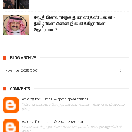
சவூதி இளவரசருக்கு மரணதண்டனை -
தமிழர்கள் என்ன நினைக்கிறார்கள்
தெரியுமா..?
BLOG ARCHIVE
COMMENTS
Voicing for justice & good governance
"இலங்கையைச் சேர்ந்த பணியாளர்கள் அவர்கள் விவசாய
நிலத..."
Voicing for justice & good governance
"உம்மையும் ராஜபக்‌ஷாக்களையும் சரியான முறையில் இ
றுக்..."