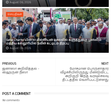
August 06, 2026
செய்திகள்
Qatar Charity யின் 83 மில்லியன் செலவில் களுத்துறை முஸ்லிம்
மத்திய கல்லூரியில் நவீன கட்டிடம் திறப்பு
August 06, 2026
PREVIOUS
NEXT
ஜனாஸா அறிவித்தல் -
மோசமான பொருளாதார
ஹைருன் நிஸா
வீழ்ச்சியிலிருந்து மீண்டுவிட்ட
அறிகுறி இந்த வரவுசெலவு
திட்டத்தில் வெளிப்பட்டுள்ளது
POST A COMMENT
No comments