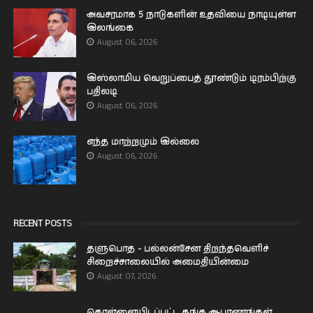
அவசரமாக 5 நாடுகளின் உதவியை நாடியுள்ள
இலங்கை
August 06, 2026
இஸ்லாமிய வெறுப்பைத் தூண்டும் டிரம்பிற்கு
பதிலடி
August 06, 2026
எந்த மாற்றமும் இல்லை
August 06, 2026
RECENT POSTS
தளுபொத - பல்லன்சேன திறந்தவெளிச்
சிறைச்சாலையில் அமைதியின்மை
August 07, 2026
கொள்ளையிடப்பட்ட தங்க ஆபரணங்கள்,