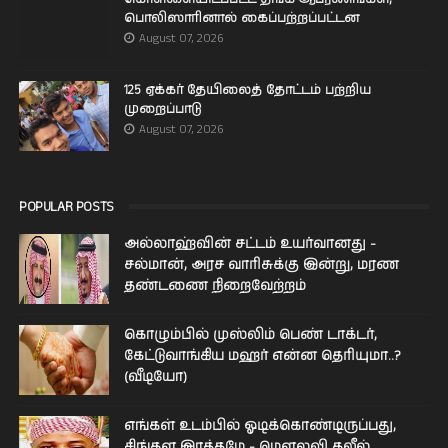
பொலிஸாரினால் கைப்பற்றப்பட்டன
August 07, 2026
125 ஏக்கர் தேயிலைத் தோட்டம் பற்றிய
முறைப்பாடு
August 07, 2026
POPULAR POSTS
அல்லாஹ்வின் சட்டம் உயர்வானது -
சல்மான், அரச வாரிசுக்கு இன்று, மரண
தண்டணை நிறைவேற்றம்
கொழும்பில் முஸ்லிம் பெண் டாக்டர்,
கேட்டுவாங்கிய மஹர் என்ன தெரியுமா..?
(வீடியோ)
எங்கள் உடம்பில் ஓடிக்­கொண்­டி­ருப்­பது,
சிங்­கள இரத்­தமே - மௌலவி கலீல்