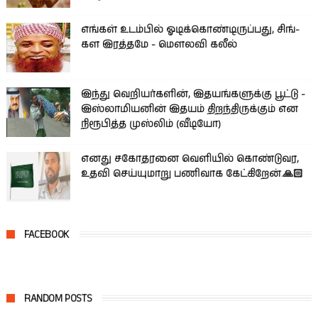
எங்கள் உடம்பில் ஓடிக்­கொண்­டி­ருப்­பது, சிங்­
கள இரத்­தமே - மௌலவி கலீல்
இந்து வெறியர்களின், இதயங்களுக்கு பூட்டு -
இஸ்லாமியனின் இதயம் திறந்திருக்கும் என
நிரூபித்த முஸ்லிம் (வீடியோ)
எனது சகோதரனை வெளியில் கொண்டுவர,
உதவி செய்யுமாறு பணிவாக கேட்கிறேன்.🙏🏻
FACEBOOK
RANDOM POSTS