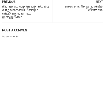
PREVIOUS
NEXT
நிவாரணம் வழங்கவும், இயல்பு
சர்ச்சை குறித்து, ஹக்கீம்
வாழ்க்கையை மீண்டும்
விளக்கம்
ஏற்படுத்துவதற்கும்
முன்னுரிமை
POST A COMMENT
No comments