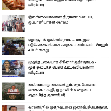
(வீடியோ)
இலங்கையர்களை திருமணம்செய்ய,
ஜப்பானியர்கள் ஆர்வம்
ஏறாவூரில் முஸ்லிம் தாயும், மகளும்
படுகொலைக்கான காரணம் அம்பலம் - மேலும்
4 பேர் கைது
முதற்தடவையாக சீறினார் ஜகிர் நாயக் -
மூக்குடைந்த பெண் ஊடகவியலாளர்
(வீடியோ)
அஸ்ஸலாமு அலைக்கும், ஆயுபோவன்,
வணக்கம் கூறி, ஐ.நா.வில் உரையை
ஆரம்பித்த ஜனாதிபதி
வரலாற்றில் முதற்தடவை ஜனாதிபதியொருவர்,