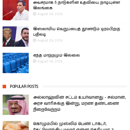
அவசரமாக 5 நாடுகளின் உதவியை நாடியுள்ள
இலங்கை
August 06, 2026
இஸ்லாமிய வெறுப்பைத் தூண்டும் டிரம்பிற்கு
பதிலடி
August 06, 2026
எந்த மாற்றமும் இல்லை
August 06, 2026
POPULAR POSTS
அல்லாஹ்வின் சட்டம் உயர்வானது - சல்மான்,
அரச வாரிசுக்கு இன்று, மரண தண்டணை
நிறைவேற்றம்
கொழும்பில் முஸ்லிம் பெண் டாக்டர்,
கேட்டுவாங்கிய மஹர் என்ன தெரியுமா..?