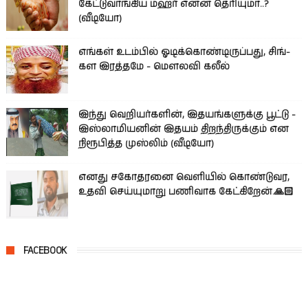
கேட்டுவாங்கிய மஹர் என்ன தெரியுமா..?
(வீடியோ)
எங்கள் உடம்பில் ஓடிக்­கொண்­டி­ருப்­பது, சிங்­
கள இரத்­தமே - மௌலவி கலீல்
இந்து வெறியர்களின், இதயங்களுக்கு பூட்டு -
இஸ்லாமியனின் இதயம் திறந்திருக்கும் என
நிரூபித்த முஸ்லிம் (வீடியோ)
எனது சகோதரனை வெளியில் கொண்டுவர,
உதவி செய்யுமாறு பணிவாக கேட்கிறேன்.🙏🏻
FACEBOOK