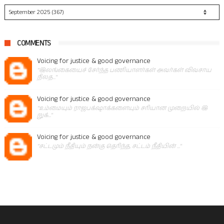
COMMENTS
Voicing for justice & good governance
"இலங்கையைச் சேர்ந்த பணியாளர்கள் அவர்கள் விவசாய
நிலத..."
Voicing for justice & good governance
"உம்மையும் ராஜபக்‌ஷாக்களையும் சரியான முறையில் இ
றுக்..."
Voicing for justice & good governance
"சட்டமும் நீதியும் நன்கு தெரிந்த, சட்டம் நீதியின் ..."