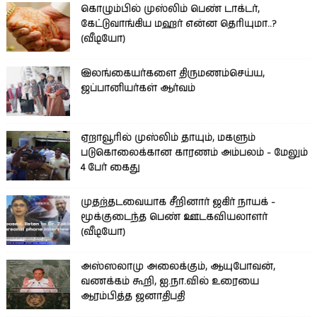
கொழும்பில் முஸ்லிம் பெண் டாக்டர்,
கேட்டுவாங்கிய மஹர் என்ன தெரியுமா..?
(வீடியோ)
இலங்கையர்களை திருமணம்செய்ய,
ஜப்பானியர்கள் ஆர்வம்
ஏறாவூரில் முஸ்லிம் தாயும், மகளும்
படுகொலைக்கான காரணம் அம்பலம் - மேலும்
4 பேர் கைது
முதற்தடவையாக சீறினார் ஜகிர் நாயக் -
மூக்குடைந்த பெண் ஊடகவியலாளர்
(வீடியோ)
அஸ்ஸலாமு அலைக்கும், ஆயுபோவன்,
வணக்கம் கூறி, ஐ.நா.வில் உரையை
ஆரம்பித்த ஜனாதிபதி