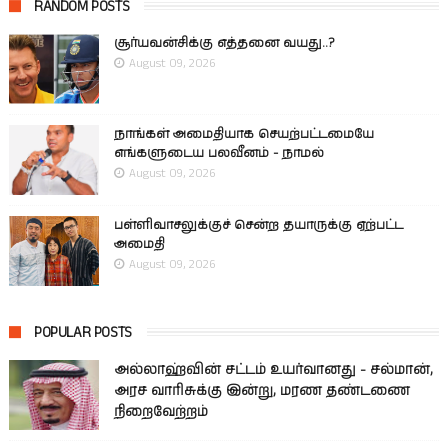
RANDOM POSTS
சூர்யவன்சிக்கு எத்தனை வயது..?
August 09, 2026
நாங்கள் அமைதியாக செயற்பட்டமையே
எங்களுடைய பலவீனம் - நாமல்
August 09, 2026
பள்ளிவாசலுக்குச் சென்ற தயாருக்கு ஏற்பட்ட
அமைதி
August 09, 2026
POPULAR POSTS
அல்லாஹ்வின் சட்டம் உயர்வானது - சல்மான்,
அரச வாரிசுக்கு இன்று, மரண தண்டணை
நிறைவேற்றம்