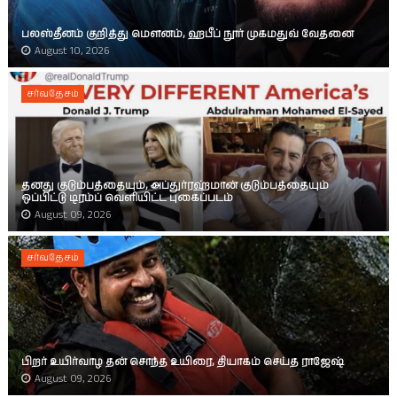
பலஸ்தீனம் குறித்து மௌனம், ஹபீப் நூர் முகமதுவ் வேதனை
August 10, 2026
சர்வதேசம்
தனது குடும்பத்தையும், அப்துர்ரஹ்மான் குடும்பத்தையும்
ஒப்பிட்டு டிரம்ப் வெளியிட்ட புகைப்படம்
August 09, 2026
சர்வதேசம்
பிறர் உயிர்வாழ தன் சொந்த உயிரை, தியாகம் செய்த ராஜேஷ்
August 09, 2026