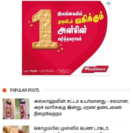
POPULAR POSTS
அல்லாஹ்வின் சட்டம் உயர்வானது - சல்மான்,
அரச வாரிசுக்கு இன்று, மரண தண்டணை
நிறைவேற்றம்
கொழும்பில் முஸ்லிம் பெண் டாக்டர்,