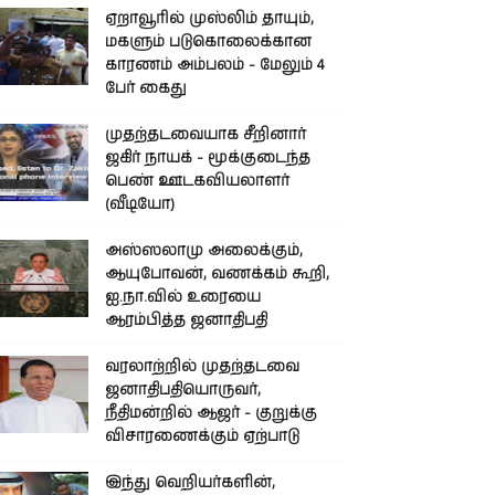
ஏறாவூரில் முஸ்லிம் தாயும்,
மகளும் படுகொலைக்கான
காரணம் அம்பலம் - மேலும் 4
பேர் கைது
முதற்தடவையாக சீறினார்
ஜகிர் நாயக் - மூக்குடைந்த
பெண் ஊடகவியலாளர்
(வீடியோ)
அஸ்ஸலாமு அலைக்கும்,
ஆயுபோவன், வணக்கம் கூறி,
ஐ.நா.வில் உரையை
ஆரம்பித்த ஜனாதிபதி
வரலாற்றில் முதற்தடவை
ஜனாதிபதியொருவர்,
நீதிமன்றில் ஆஜர் - குறுக்கு
விசாரணைக்கும் ஏற்பாடு
இந்து வெறியர்களின்,