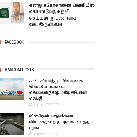
எனது சகோதரனை வெளியில்
கொண்டுவர, உதவி
செய்யுமாறு பணிவாக
கேட்கிறேன்.🙏🏻
FACEBOOK
RANDOM POSTS
சுவிட்சர்லாந்து - இலங்கை
இடையே பயணம்
செய்வோருக்கு மகிழ்ச்சியான
செய்தி
August 07, 2026
இஸ்ரேலிய ஆளில்லா
விமானத்தை முழுசாக பிடித்த
ஈரான்
August 07, 2026