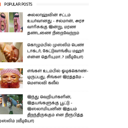
POPULAR POSTS
அல்லாஹ்வின் சட்டம்
உயர்வானது - சல்மான், அரச
வாரிசுக்கு இன்று, மரண
தண்டணை நிறைவேற்றம்
கொழும்பில் முஸ்லிம் பெண்
டாக்டர், கேட்டுவாங்கிய மஹர்
என்ன தெரியுமா..? (வீடியோ)
எங்கள் உடம்பில் ஓடிக்­கொண்­
டி­ருப்­பது, சிங்­கள இரத்­தமே -
மௌலவி கலீல்
இந்து வெறியர்களின்,
இதயங்களுக்கு பூட்டு -
இஸ்லாமியனின் இதயம்
திறந்திருக்கும் என நிரூபித்த
ுஸ்லிம் (வீடியோ)