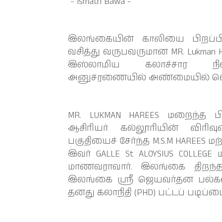
- Ismath Bawa -
இலங்கையின் காலியை பிறப்பிடம
வசித்து வருபவருமான MR. Lukman Har
இஸ்லாமிய கலாச்சார நி
அனுசரணையில் அண்மையில் வெள
MR. LUKMAN HAREES மறைந்த
ஆசிரியர் கல்லூரியின் விரி
பகுதியைச் சேர்ந்த M.S.M HAREES ம
இவர் GALLE St ALOYSIUS COLLEGE
மாணவராவார். இலங்கை திறந்த ப
இலங்கை ஸ்ரீ ஜெயவர்தன பல்கலை
தனது கலாநிதி (PHD) பட்டப் படிப்ப