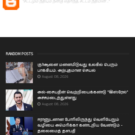
"சட்டமும் நீதியும் நன்கு தெரிந்த, சட்டம் நீதியின் ..."
RANDOM POSTS
குர்ஆனை மனனமிடுவது உலகில் பெரும்
பாக்கியம். அற்புதமான செயல்
August 08, 2026
அல்-சையதின் வெற்றியைக்கண்டு "இஸ்ரேல்"
அச்சமடைந்துள்ளது
August 08, 2026
ஈரானுடனான போரிலிருந்து வெளியேறும்
வழியை அமெரிக்கா கண்டறிய வேண்டும் -
தலைமைத் தளபதி