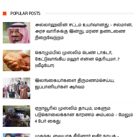
POPULAR POSTS
அல்லாஹ்வின் சட்டம் உயர்வானது - சல்மான்,
அரச வாரிசுக்கு இன்று, மரண தண்டணை
நிறைவேற்றம்
கொழும்பில் முஸ்லிம் பெண் டாக்டர்,
கேட்டுவாங்கிய மஹர் என்ன தெரியுமா..?
(வீடியோ)
இலங்கையர்களை திருமணம்செய்ய,
ஜப்பானியர்கள் ஆர்வம்
ஏறாவூரில் முஸ்லிம் தாயும், மகளும்
படுகொலைக்கான காரணம் அம்பலம் - மேலும்
4 பேர் கைது
முதற்தடவையாக சீறினார் ஜகிர் நாயக் -