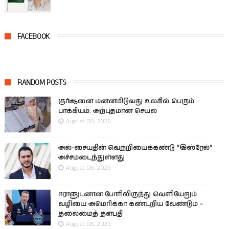
FACEBOOK
RANDOM POSTS
குர்ஆனை மனனமிடுவது உலகில் பெரும்
பாக்கியம். அற்புதமான செயல்
August 08, 2026
அல்-சையதின் வெற்றியைக்கண்டு "இஸ்ரேல்"
அச்சமடைந்துள்ளது
August 08, 2026
ஈரானுடனான போரிலிருந்து வெளியேறும்
வழியை அமெரிக்கா கண்டறிய வேண்டும் -
தலைமைத் தளபதி
August 08, 2026