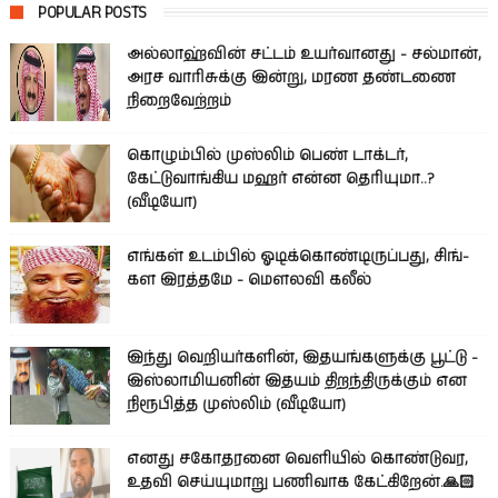
POPULAR POSTS
அல்லாஹ்வின் சட்டம் உயர்வானது - சல்மான்,
அரச வாரிசுக்கு இன்று, மரண தண்டணை
நிறைவேற்றம்
கொழும்பில் முஸ்லிம் பெண் டாக்டர்,
கேட்டுவாங்கிய மஹர் என்ன தெரியுமா..?
(வீடியோ)
எங்கள் உடம்பில் ஓடிக்­கொண்­டி­ருப்­பது, சிங்­
கள இரத்­தமே - மௌலவி கலீல்
இந்து வெறியர்களின், இதயங்களுக்கு பூட்டு -
இஸ்லாமியனின் இதயம் திறந்திருக்கும் என
நிரூபித்த முஸ்லிம் (வீடியோ)
எனது சகோதரனை வெளியில் கொண்டுவர,
உதவி செய்யுமாறு பணிவாக கேட்கிறேன்.🙏🏻