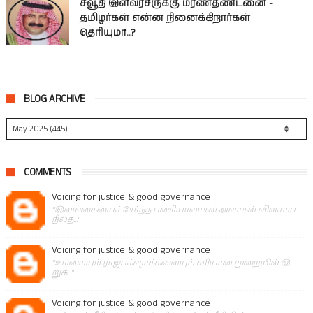
சவூதி இளவரசருக்கு மரணதண்டனை -
தமிழர்கள் என்ன நினைக்கிறார்கள்
தெரியுமா..?
BLOG ARCHIVE
COMMENTS
Voicing for justice & good governance
"இலங்கையைச் சேர்ந்த பணியாளர்கள் அவர்கள் விவசாய
நிலத..."
Voicing for justice & good governance
"உம்மையும் ராஜபக்‌ஷாக்களையும் சரியான முறையில் இ
றுக்..."
Voicing for justice & good governance