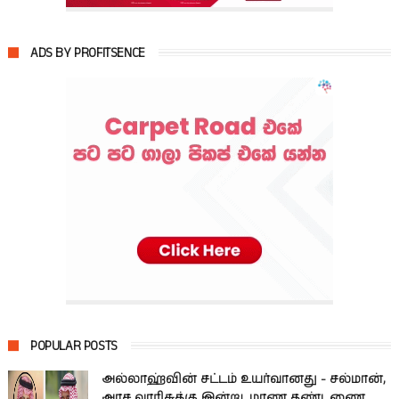
ADS BY PROFITSENCE
POPULAR POSTS
அல்லாஹ்வின் சட்டம் உயர்வானது - சல்மான்,
அரச வாரிசுக்கு இன்று, மரண தண்டணை