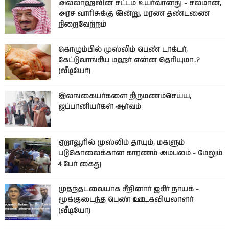
அல்லாஹ்வின் சட்டம் உயர்வானது - சல்மான்,
அரச வாரிசுக்கு இன்று, மரண தண்டணை
நிறைவேற்றம்
கொழும்பில் முஸ்லிம் பெண் டாக்டர்,
கேட்டுவாங்கிய மஹர் என்ன தெரியுமா..?
(வீடியோ)
இலங்கையர்களை திருமணம்செய்ய,
ஜப்பானியர்கள் ஆர்வம்
ஏறாவூரில் முஸ்லிம் தாயும், மகளும்
படுகொலைக்கான காரணம் அம்பலம் - மேலும்
4 பேர் கைது
முதற்தடவையாக சீறினார் ஜகிர் நாயக் -
மூக்குடைந்த பெண் ஊடகவியலாளர்
(வீடியோ)