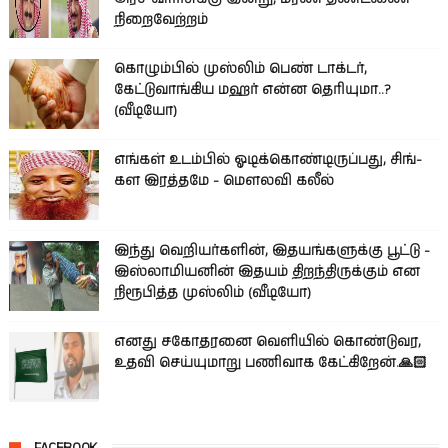
நிறைவேற்றம்
கொழும்பில் முஸ்லிம் பெண் டாக்டர்,
கேட்டுவாங்கிய மஹர் என்ன தெரியுமா..?
(வீடியோ)
எங்கள் உடம்பில் ஓடிக்­கொண்­டி­ருப்­பது, சிங்­
கள இரத்­தமே - மௌலவி கலீல்
இந்து வெறியர்களின், இதயங்களுக்கு பூட்டு -
இஸ்லாமியனின் இதயம் திறந்திருக்கும் என
நிரூபித்த முஸ்லிம் (வீடியோ)
எனது சகோதரனை வெளியில் கொண்டுவர,
உதவி செய்யுமாறு பணிவாக கேட்கிறேன்.🙏🏻