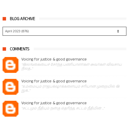
BLOG ARCHIVE
COMMENTS
Voicing for justice & good governance
"இலங்கையைச் சேர்ந்த பணியாளர்கள் அவர்கள் விவசாய
நிலத..."
Voicing for justice & good governance
"உம்மையும் ராஜபக்‌ஷாக்களையும் சரியான முறையில் இ
றுக்..."
Voicing for justice & good governance
"சட்டமும் நீதியும் நன்கு தெரிந்த, சட்டம் நீதியின் ..."