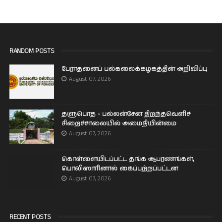
RANDOM POSTS
பேராதனைப் பல்கலைக்கழகத்தின் அறிவிப்பு
August 07, 2026
தளுபொத - பல்லன்சேன திறந்தவெளிச்
சிறைச்சாலையில் அமைதியின்மை
August 07, 2026
கொள்ளையிடப்பட்ட தங்க ஆபரணங்கள்,
பொலிஸாரினால் கைப்பற்றப்பட்டன
August 07, 2026
RECENT POSTS