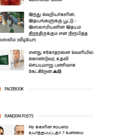
மௌலவி கலீல்
இந்து வெறியர்களின்,
இதயங்களுக்கு பூட்டு -
இஸ்லாமியனின் இதயம்
திறந்திருக்கும் என நிரூபித்த
ுஸ்லிம் (வீடியோ)
எனது சகோதரனை வெளியில்
கொண்டுவர, உதவி
செய்யுமாறு பணிவாக
கேட்கிறேன்.🙏🏻
FACEBOOK
RANDOM POSTS
Mp க்களின் சம்பளம்
உயர்த்தப்பட்டதா..? உண்மை