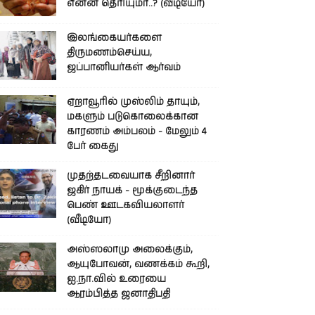
என்ன தெரியுமா..? (வீடியோ)
இலங்கையர்களை
திருமணம்செய்ய,
ஜப்பானியர்கள் ஆர்வம்
ஏறாவூரில் முஸ்லிம் தாயும்,
மகளும் படுகொலைக்கான
காரணம் அம்பலம் - மேலும் 4
பேர் கைது
முதற்தடவையாக சீறினார்
ஜகிர் நாயக் - மூக்குடைந்த
பெண் ஊடகவியலாளர்
(வீடியோ)
அஸ்ஸலாமு அலைக்கும்,
ஆயுபோவன், வணக்கம் கூறி,
ஐ.நா.வில் உரையை
ஆரம்பித்த ஜனாதிபதி