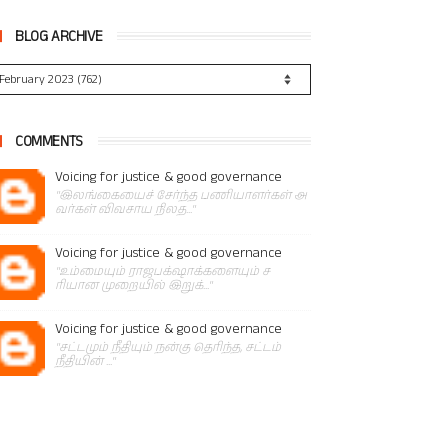
BLOG ARCHIVE
COMMENTS
Voicing for justice & good governance
"இலங்கையைச் சேர்ந்த பணியாளர்கள் அ
வர்கள் விவசாய நிலத..."
Voicing for justice & good governance
"உம்மையும் ராஜபக்‌ஷாக்களையும் ச
ரியான முறையில் இறுக்..."
Voicing for justice & good governance
"சட்டமும் நீதியும் நன்கு தெரிந்த, சட்டம்
நீதியின் ..."