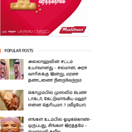
POPULAR POSTS
அல்லாஹ்வின் சட்டம்
உயர்வானது - சல்மான், அரச
வாரிசுக்கு இன்று, மரண
தண்டணை நிறைவேற்றம்
கொழும்பில் முஸ்லிம் பெண்
டாக்டர், கேட்டுவாங்கிய மஹர்
என்ன தெரியுமா..? (வீடியோ)
எங்கள் உடம்பில் ஓடிக்­கொண்­
டி­ருப்­பது, சிங்­கள இரத்­தமே -