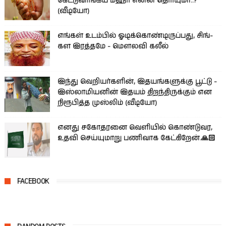
கேட்டுவாங்கிய மஹர் என்ன தெரியுமா..?
(வீடியோ)
எங்கள் உடம்பில் ஓடிக்­கொண்­டி­ருப்­பது, சிங்­
கள இரத்­தமே - மௌலவி கலீல்
இந்து வெறியர்களின், இதயங்களுக்கு பூட்டு -
இஸ்லாமியனின் இதயம் திறந்திருக்கும் என
நிரூபித்த முஸ்லிம் (வீடியோ)
எனது சகோதரனை வெளியில் கொண்டுவர,
உதவி செய்யுமாறு பணிவாக கேட்கிறேன்.🙏🏻
FACEBOOK