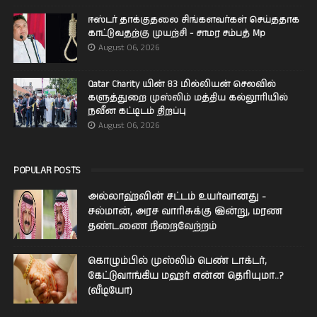
ஈஸ்டர் தாக்குதலை சிங்களவர்கள் செய்ததாக
காட்டுவதற்கு முயற்சி - சாமர சம்பத் Mp
August 06, 2026
Qatar Charity யின் 83 மில்லியன் செலவில்
களுத்துறை முஸ்லிம் மத்திய கல்லூரியில்
நவீன கட்டிடம் திறப்பு
August 06, 2026
POPULAR POSTS
அல்லாஹ்வின் சட்டம் உயர்வானது -
சல்மான், அரச வாரிசுக்கு இன்று, மரண
தண்டணை நிறைவேற்றம்
கொழும்பில் முஸ்லிம் பெண் டாக்டர்,
கேட்டுவாங்கிய மஹர் என்ன தெரியுமா..?
(வீடியோ)