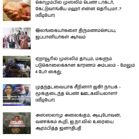
கொழும்பில் முஸ்லிம் பெண் டாக்டர்,
கேட்டுவாங்கிய மஹர் என்ன தெரியுமா..?
(வீடியோ)
இலங்கையர்களை திருமணம்செய்ய,
ஜப்பானியர்கள் ஆர்வம்
ஏறாவூரில் முஸ்லிம் தாயும், மகளும்
படுகொலைக்கான காரணம் அம்பலம் - மேலும்
4 பேர் கைது
முதற்தடவையாக சீறினார் ஜகிர் நாயக் -
மூக்குடைந்த பெண் ஊடகவியலாளர்
(வீடியோ)
அஸ்ஸலாமு அலைக்கும், ஆயுபோவன்,
வணக்கம் கூறி, ஐ.நா.வில் உரையை
ஆரம்பித்த ஜனாதிபதி