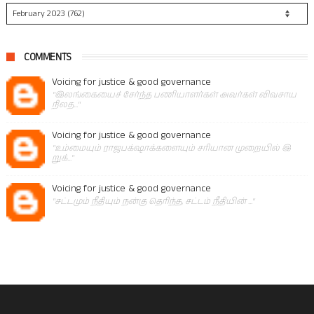
COMMENTS
Voicing for justice & good governance
"இலங்கையைச் சேர்ந்த பணியாளர்கள் அவர்கள் விவசாய
நிலத..."
Voicing for justice & good governance
"உம்மையும் ராஜபக்‌ஷாக்களையும் சரியான முறையில் இ
றுக்..."
Voicing for justice & good governance
"சட்டமும் நீதியும் நன்கு தெரிந்த, சட்டம் நீதியின் ..."