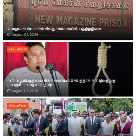
பொறளை மெகசின் சிறைச்சாலையில் பதற்றநிலை
August 06, 2026
செய்திகள்
ஈஸ்டர் தாக்குதலை சிங்களவர்கள் செய்ததாக காட்டுவதற்கு
முயற்சி - சாமர சம்பத் Mp
August 06, 2026
செய்திகள்