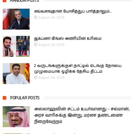
RANDOM POSTS
எவ்வளவுதான் யோசித்துப் பார்த்தாலும்...
August 06, 2026
ஜஃப்னா கிங்ஸ் அணியின் உரிமை
August 06, 2026
2 வருடங்களுக்குள் நாட்டில் டெங்கு நோயை
முழுமையாக ஒழிக்க தேசிய திட்டம்
August 06, 2026
POPULAR POSTS
அல்லாஹ்வின் சட்டம் உயர்வானது - சல்மான்,
அரச வாரிசுக்கு இன்று, மரண தண்டணை
நிறைவேற்றம்