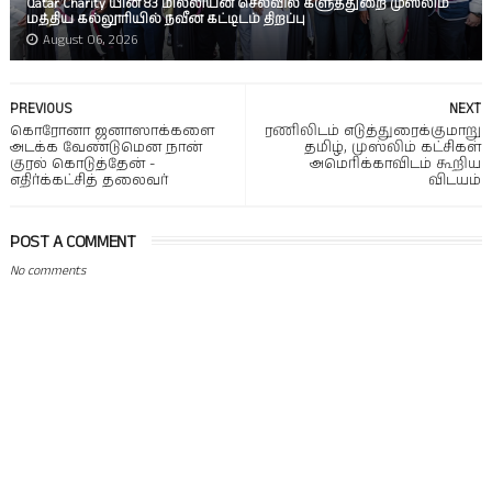
Qatar Charity யின் 83 மில்லியன் செலவில் களுத்துறை முஸ்லிம்
மத்திய கல்லூரியில் நவீன கட்டிடம் திறப்பு
August 06, 2026
PREVIOUS
NEXT
கொரோனா ஜனாஸாக்களை
ரணிலிடம் எடுத்துரைக்குமாறு
அடக்க வேண்டுமென நான்
தமிழ், முஸ்லிம் கட்சிகள்
குரல் கொடுத்தேன் -
அமெரிக்காவிடம் கூறிய
எதிர்க்கட்சித் தலைவர்
விடயம்
POST A COMMENT
No comments