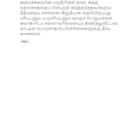
அமைச்சரையின் மந்தி(ரி)கள் தான். அந்த
உதாரணத்தைப் பின்பற்றி அடுத்தடுத்தவர்களும்
நீதிமன்றம் சென்றால் இறுதியாக எஞ்சியிருப்பது
பசியுடனும் பட்டினியுடனும் வாழும் பொதுமக்கள்.
அவர்களிடம் எல்லா வரிகளையும் திணித்துவிட்டால்
நாட்டின் பொருளாதாரப்பிரச்சினைகளுக்கு தீர்வு
காணலாம்.
Reply