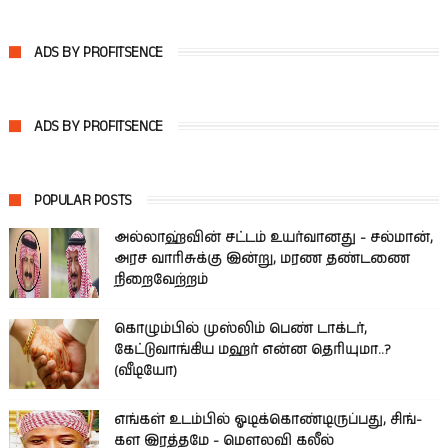
ADS BY PROFITSENCE
ADS BY PROFITSENCE
POPULAR POSTS
அல்லாஹ்வின் சட்டம் உயர்வானது - சல்மான்,
அரச வாரிசுக்கு இன்று, மரண தண்டணை
நிறைவேற்றம்
கொழும்பில் முஸ்லிம் பெண் டாக்டர்,
கேட்டுவாங்கிய மஹர் என்ன தெரியுமா..?
(வீடியோ)
எங்கள் உடம்பில் ஓடிக்­கொண்­டி­ருப்­பது, சிங்­
கள இரத்­தமே - மௌலவி கலீல்