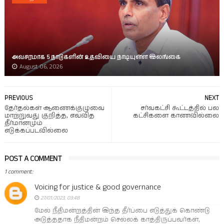
அவசரமாக 5 நாடுகளின் உதவியை நாடியுள்ள இலங்கை
August 06, 2026
PREVIOUS
NEXT
தேர்தல்கள் ஆணைக்குழுவை
சர்வகட்சி கூட்டத்தில் பல
மாற்றுவது குறித்த, எவ்வித
கட்சிகளை காணவில்லை
தீர்மானமும்
எடுக்கப்படவில்லை
POST A COMMENT
1 comment:
Voicing for justice & good governance
27/01/2023, 03:48
மேல் நீதிமன்றத்தின் இந்த தீர்ப்பை எடுத்துக் கொண்டு
அடுத்ததாக நீதிமன்றம் செல்லக் காத்திருப்பவர்கள்,