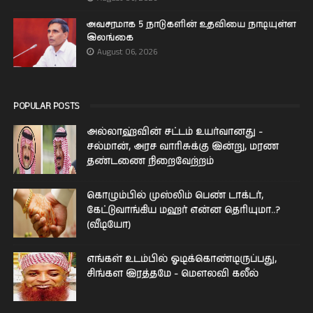
அவசரமாக 5 நாடுகளின் உதவியை நாடியுள்ள
இலங்கை
August 06, 2026
POPULAR POSTS
அல்லாஹ்வின் சட்டம் உயர்வானது -
சல்மான், அரச வாரிசுக்கு இன்று, மரண
தண்டணை நிறைவேற்றம்
கொழும்பில் முஸ்லிம் பெண் டாக்டர்,
கேட்டுவாங்கிய மஹர் என்ன தெரியுமா..?
(வீடியோ)
எங்கள் உடம்பில் ஓடிக்­கொண்­டி­ருப்­பது,
சிங்­கள இரத்­தமே - மௌலவி கலீல்