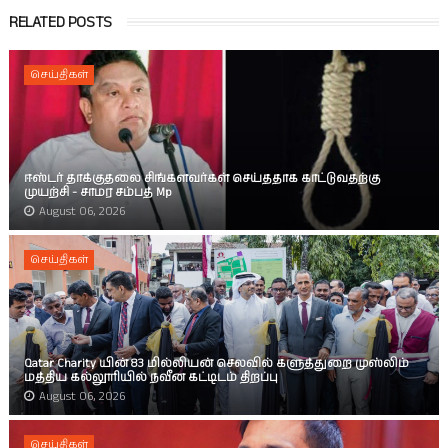
RELATED POSTS
செய்திகள்
ஈஸ்டர் தாக்குதலை சிங்களவர்கள் செய்ததாக காட்டுவதற்கு
முயற்சி - சாமர சம்பத் Mp
August 06, 2026
செய்திகள்
Qatar Charity யின் 83 மில்லியன் செலவில் களுத்துறை முஸ்லிம்
மத்திய கல்லூரியில் நவீன கட்டிடம் திறப்பு
August 06, 2026
செய்திகள்