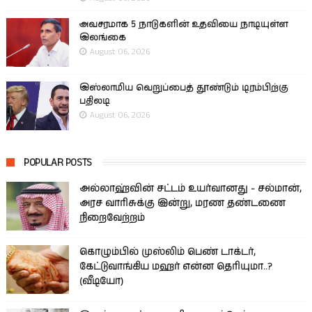
அவசரமாக 5 நாடுகளின் உதவியை நாடியுள்ள
இலங்கை
August 06, 2026
இஸ்லாமிய வெறுப்பைத் தூண்டும் டிரம்பிற்கு
பதிலடி
August 06, 2026
POPULAR POSTS
அல்லாஹ்வின் சட்டம் உயர்வானது - சல்மான்,
அரச வாரிசுக்கு இன்று, மரண தண்டணை
நிறைவேற்றம்
கொழும்பில் முஸ்லிம் பெண் டாக்டர்,
கேட்டுவாங்கிய மஹர் என்ன தெரியுமா..?
(வீடியோ)