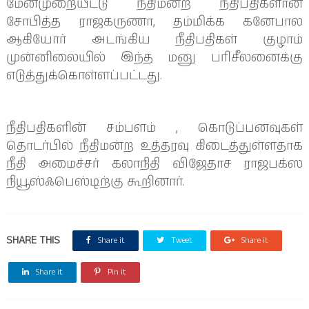
மேன்முறையீட்டு நீதிமன்ற நீதிபதிகளான
சோபித்த ராஜகருணா, தம்மிக்க கனேபால
ஆகியோர் அடங்கிய நீதிபதிகள் குழாம்
முன்னிலையில் இந்த மனு பரிசீலனைக்கு
எடுத்துக்கொள்ளப்பட்டது.
நீதிபதிகளின் சம்பளம் , கொடுப்பனவுகள்
தொடர்பில் நீதிமன்ற உத்தரவு கிடைத்துள்ளதாக
நீதி அமைச்சர் கலாநிதி விஜேதாச ராஜபக்ஸ
நியூஸ்ஃபெஸ்டிற்கு கூறினார்.
SHARE THIS
Share it
Tweet
Share it
Share it
Pin it