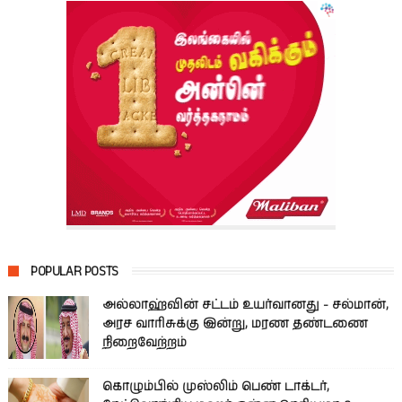
POPULAR POSTS
அல்லாஹ்வின் சட்டம் உயர்வானது - சல்மான்,
அரச வாரிசுக்கு இன்று, மரண தண்டணை
நிறைவேற்றம்
கொழும்பில் முஸ்லிம் பெண் டாக்டர்,