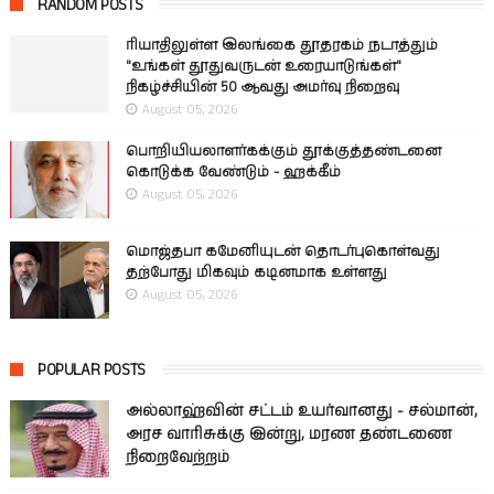
RANDOM POSTS
ரியாதிலுள்ள இலங்கை தூதரகம் நடாத்தும்
"உங்கள் தூதுவருடன் உரையாடுங்கள்"
நிகழ்ச்சியின் 50 ஆவது அமர்வு நிறைவு
August 05, 2026
பொறியியலாளர்கக்கும் தூக்குத்தண்டனை
கொடுக்க வேண்டும் - ஹக்கீம்
August 05, 2026
மொஜ்தபா கமேனியுடன் தொடர்புகொள்வது
தற்போது மிகவும் கடினமாக உள்ளது
August 05, 2026
POPULAR POSTS
அல்லாஹ்வின் சட்டம் உயர்வானது - சல்மான்,
அரச வாரிசுக்கு இன்று, மரண தண்டணை
நிறைவேற்றம்