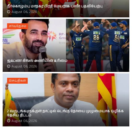
நீர்கொழும்பு மாநகர பிரதி மேயராக. பஸீர் பதவியேற்பு
August 06, 2026
சர்வதேசம்
ஜஃப்னா கிங்ஸ் அணியின் உரிமை
August 06, 2026
செய்திகள்
2 வருடங்களுக்குள் நாட்டில் டெங்கு நோயை முழுமையாக ஒழிக்க
தேசிய திட்டம்
August 06, 2026