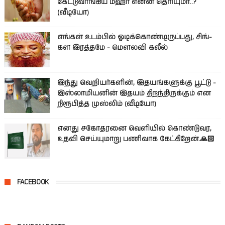
கேட்டுவாங்கிய மஹர் என்ன தெரியுமா..?
(வீடியோ)
எங்கள் உடம்பில் ஓடிக்­கொண்­டி­ருப்­பது, சிங்­
கள இரத்­தமே - மௌலவி கலீல்
இந்து வெறியர்களின், இதயங்களுக்கு பூட்டு -
இஸ்லாமியனின் இதயம் திறந்திருக்கும் என
நிரூபித்த முஸ்லிம் (வீடியோ)
எனது சகோதரனை வெளியில் கொண்டுவர,
உதவி செய்யுமாறு பணிவாக கேட்கிறேன்.🙏🏻
FACEBOOK