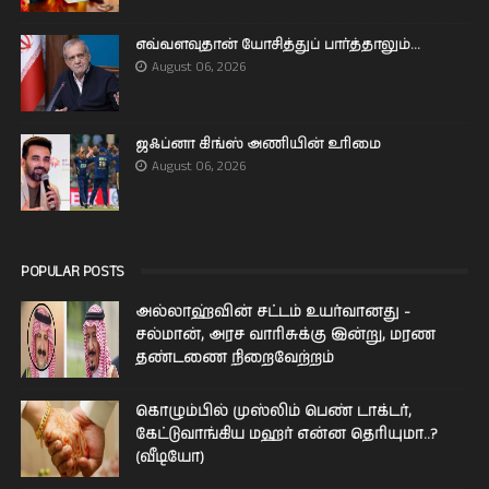
எவ்வளவுதான் யோசித்துப் பார்த்தாலும்...
August 06, 2026
ஜஃப்னா கிங்ஸ் அணியின் உரிமை
August 06, 2026
POPULAR POSTS
அல்லாஹ்வின் சட்டம் உயர்வானது -
சல்மான், அரச வாரிசுக்கு இன்று, மரண
தண்டணை நிறைவேற்றம்
கொழும்பில் முஸ்லிம் பெண் டாக்டர்,
கேட்டுவாங்கிய மஹர் என்ன தெரியுமா..?
(வீடியோ)