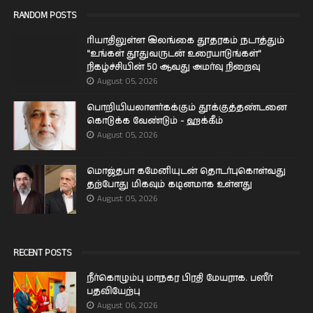
RANDOM POSTS
ரியாதிலுள்ள இலங்கை தூதரகம் நடாத்தும்
"உங்கள் தூதுவருடன் உரையாடுங்கள்"
நிகழ்ச்சியின் 50 ஆவது அமர்வு நிறைவு
August 05, 2026
பொறியியலாளர்கக்கும் தூக்குத்தண்டனை
கொடுக்க வேண்டும் - ஹக்கீம்
August 05, 2026
மொஜ்தபா கமேனியுடன் தொடர்புகொள்வது
தற்போது மிகவும் கடினமாக உள்ளது
August 05, 2026
RECENT POSTS
நீர்கொழும்பு மாநகர பிரதி மேயராக. பஸீர்
பதவியேற்பு
August 06, 2026