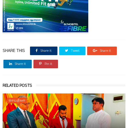
SHARE THIS
Share it
Tweet
Share it
Share it
Pin it
RELATED POSTS
செய்திகள்