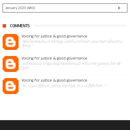
COMMENTS
Voicing for justice & good governance
"இலங்கையைச் சேர்ந்த பணியாளர்கள் அவர்கள் விவசாய
நிலத..."
Voicing for justice & good governance
"உம்மையும் ராஜபக்‌ஷாக்களையும் சரியான முறையில் இ
றுக்..."
Voicing for justice & good governance
"சட்டமும் நீதியும் நன்கு தெரிந்த, சட்டம் நீதியின் ..."