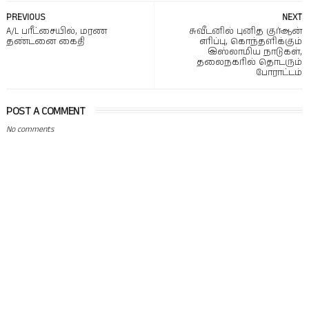
PREVIOUS
NEXT
A/L பரீட்சையில், மரண
சுவீடனில் புனித குர்ஆன்
தண்டனை கைதி
எரிப்பு, கொந்தளிக்கும்
இஸ்லாமிய நாடுகள்,
தலைநகரில் தொடரும்
போராட்டம்
POST A COMMENT
No comments