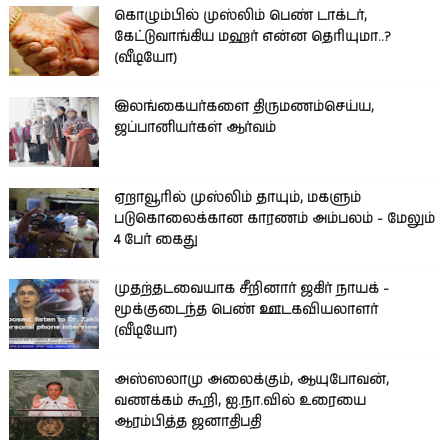
கொழும்பில் முஸ்லிம் பெண் டாக்டர்,
கேட்டுவாங்கிய மஹர் என்ன தெரியுமா..?
(வீடியோ)
இலங்கையர்களை திருமணம்செய்ய,
ஜப்பானியர்கள் ஆர்வம்
ஏறாவூரில் முஸ்லிம் தாயும், மகளும்
படுகொலைக்கான காரணம் அம்பலம் - மேலும்
4 பேர் கைது
முதற்தடவையாக சீறினார் ஜகிர் நாயக் -
மூக்குடைந்த பெண் ஊடகவியலாளர்
(வீடியோ)
அஸ்ஸலாமு அலைக்கும், ஆயுபோவன்,
வணக்கம் கூறி, ஐ.நா.வில் உரையை
ஆரம்பித்த ஜனாதிபதி