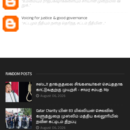
"உம்மையும் ராஜபக்‌ஷாக்களையும் சரியான முறையில் இ
றுக்..."
Voicing for justice & good governance
"சட்டமும் நீதியும் நன்கு தெரிந்த, சட்டம் நீதியின் ..."
RANDOM POSTS
ஈஸ்டர் தாக்குதலை சிங்களவர்கள் செய்ததாக
காட்டுவதற்கு முயற்சி - சாமர சம்பத் Mp
August 06, 2026
Qatar Charity யின் 83 மில்லியன் செலவில்
களுத்துறை முஸ்லிம் மத்திய கல்லூரியில்
நவீன கட்டிடம் திறப்பு
August 06, 2026