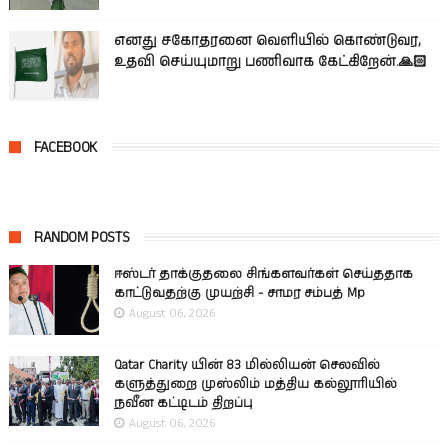
எனது சகோதரனை வெளியில் கொண்டுவர,
உதவி செய்யுமாறு பணிவாக கேட்கிறேன்.🙏🏻
FACEBOOK
RANDOM POSTS
ஈஸ்டர் தாக்குதலை சிங்களவர்கள் செய்ததாக
காட்டுவதற்கு முயற்சி - சாமர சம்பத் Mp
August 06, 2026
Qatar Charity யின் 83 மில்லியன் செலவில்
களுத்துறை முஸ்லிம் மத்திய கல்லூரியில்
நவீன கட்டிடம் திறப்பு
August 06, 2026