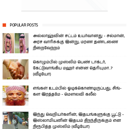
POPULAR POSTS
அல்லாஹ்வின் சட்டம் உயர்வானது - சல்மான்,
அரச வாரிசுக்கு இன்று, மரண தண்டணை
நிறைவேற்றம்
கொழும்பில் முஸ்லிம் பெண் டாக்டர்,
கேட்டுவாங்கிய மஹர் என்ன தெரியுமா..?
(வீடியோ)
எங்கள் உடம்பில் ஓடிக்­கொண்­டி­ருப்­பது, சிங்­
கள இரத்­தமே - மௌலவி கலீல்
இந்து வெறியர்களின், இதயங்களுக்கு பூட்டு -
இஸ்லாமியனின் இதயம் திறந்திருக்கும் என
நிரூபித்த முஸ்லிம் (வீடியோ)