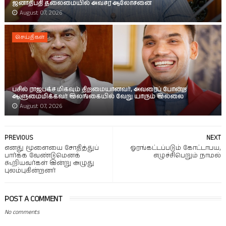
ஜனாதிபதி தலைமையில் அவசர ஆலோசனை
August 07, 2026
செய்திகள்
பசில் ராஜபக்ச மிகவும் திறமையானவர், அவரைப் போன்ற
ஆளுமைமிக்கவர் இலங்கையில் வேறு யாரும் இல்லை
August 07, 2026
PREVIOUS
NEXT
எனது மூளையை சோதித்துப்
ஓரங்கட்டப்படும் கோட்டாபய,
பார்க்க வேண்டுமெனக்
எழுச்சிபெறும் நாமல்
கூறியவர்கள் இன்று அழுது
புலம்புகின்றனர்
POST A COMMENT
No comments