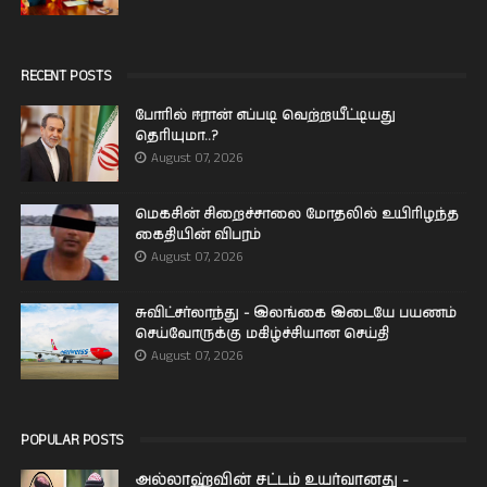
RECENT POSTS
போரில் ஈரான் எப்படி வெற்றயீட்டியது
தெரியுமா..?
August 07, 2026
மெகசின் சிறைச்சாலை மோதலில் உயிரிழந்த
கைதியின் விபரம்
August 07, 2026
சுவிட்சர்லாந்து - இலங்கை இடையே பயணம்
செய்வோருக்கு மகிழ்ச்சியான செய்தி
August 07, 2026
POPULAR POSTS
அல்லாஹ்வின் சட்டம் உயர்வானது -