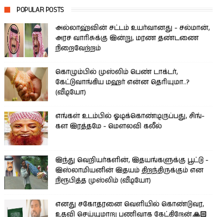
POPULAR POSTS
அல்லாஹ்வின் சட்டம் உயர்வானது - சல்மான்,
அரச வாரிசுக்கு இன்று, மரண தண்டணை
நிறைவேற்றம்
கொழும்பில் முஸ்லிம் பெண் டாக்டர்,
கேட்டுவாங்கிய மஹர் என்ன தெரியுமா..?
(வீடியோ)
எங்கள் உடம்பில் ஓடிக்­கொண்­டி­ருப்­பது, சிங்­
கள இரத்­தமே - மௌலவி கலீல்
இந்து வெறியர்களின், இதயங்களுக்கு பூட்டு -
இஸ்லாமியனின் இதயம் திறந்திருக்கும் என
நிரூபித்த முஸ்லிம் (வீடியோ)
எனது சகோதரனை வெளியில் கொண்டுவர,
உதவி செய்யுமாறு பணிவாக கேட்கிறேன்.🙏🏻