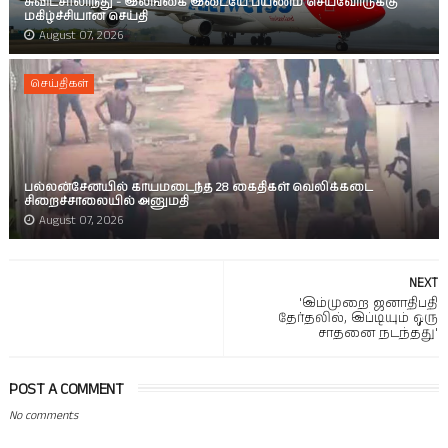
சுவிட்சர்லாந்து - இலங்கை இடையே பயணம் செய்வோருக்கு
மகிழ்ச்சியான செய்தி
August 07, 2026
செய்திகள்
பல்லன்சேனயில் காயமடைந்த 28 கைதிகள் வெலிக்கடை
சிறைச்சாலையில் அனுமதி
August 07, 2026
NEXT
'இம்முறை ஜனாதிபதி
தேர்தலில், இப்டியும் ஒரு
சாதனை நடந்தது'
POST A COMMENT
No comments