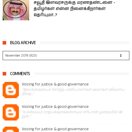
சவூதி இளவரசருக்கு மரணதண்டனை -
தமிழர்கள் என்ன நினைக்கிறார்கள்
தெரியுமா..?
BLOG ARCHIVE
COMMENTS
Voicing for justice & good governance
"இலங்கையைச் சேர்ந்த பணியாளர்கள் அவர்கள் விவசாய
நிலத..."
Voicing for justice & good governance
"உம்மையும் ராஜபக்‌ஷாக்களையும் சரியான முறையில் இ
றுக்..."
Voicing for justice & good governance