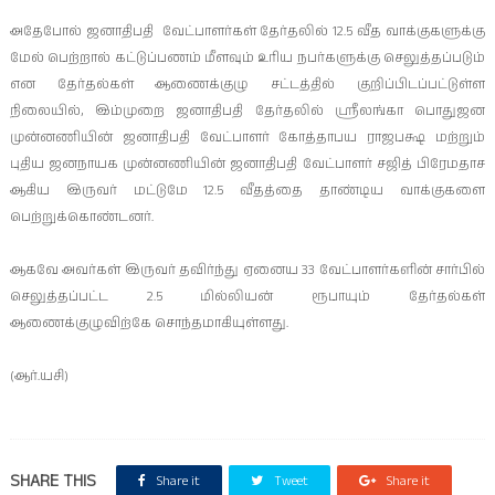
அதேபோல் ஜனாதிபதி வேட்பாளர்கள் தேர்தலில் 12.5 வீத வாக்குகளுக்கு
மேல் பெற்றால் கட்டுப்பணம் மீளவும் உரிய நபர்களுக்கு செலுத்தப்படும்
என தேர்தல்கள் ஆணைக்குழு சட்டத்தில் குறிப்பிடப்பட்டுள்ள
நிலையில், இம்முறை ஜனாதிபதி தேர்தலில் ஸ்ரீலங்கா பொதுஜன
முன்னணியின் ஜனாதிபதி வேட்பாளர் கோத்தாபய ராஜபக்ஷ மற்றும்
புதிய ஜனநாயக முன்னணியின் ஜனாதிபதி வேட்பாளர் சஜித் பிரேமதாச
ஆகிய இருவர் மட்டுமே 12.5 வீதத்தை தாண்டிய வாக்குகளை
பெற்றுக்கொண்டனர்.
ஆகவே அவர்கள் இருவர் தவிர்ந்து ஏனைய 33 வேட்பாளர்களின் சார்பில்
செலுத்தப்பட்ட 2.5 மில்லியன் ரூபாயும் தேர்தல்கள்
ஆணைக்குழுவிற்கே சொந்தமாகியுள்ளது.
(ஆர்.யசி)
SHARE THIS
Share it
Tweet
Share it