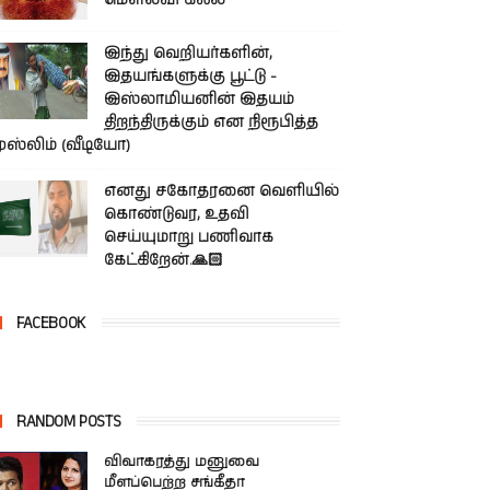
மௌலவி கலீல்
இந்து வெறியர்களின்,
இதயங்களுக்கு பூட்டு -
இஸ்லாமியனின் இதயம்
திறந்திருக்கும் என நிரூபித்த
ுஸ்லிம் (வீடியோ)
எனது சகோதரனை வெளியில்
கொண்டுவர, உதவி
செய்யுமாறு பணிவாக
கேட்கிறேன்.🙏🏻
FACEBOOK
RANDOM POSTS
விவாகரத்து மனுவை
மீளப்பெற்ற சங்கீதா