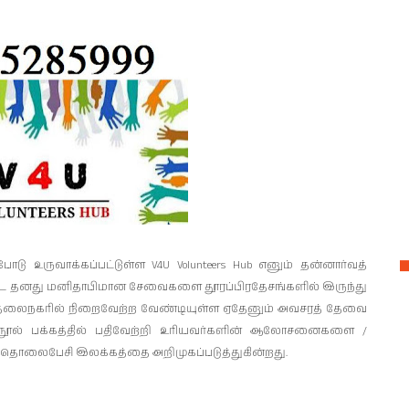
ு உருவாக்கப்பட்டுள்ள V4U Volunteers Hub எனும் தன்னார்வத்
ட்ட தனது மனிதாபிமான சேவைகளை தூரப்பிரதேசங்களில் இருந்து
ள் தலைநகரில் நிறைவேற்ற வேண்டியுள்ள ஏதேனும் அவசரத் தேவை
நூல் பக்கத்தில் பதிவேற்றி உரியவர்களின் ஆலோசனைகளை /
் தொலைபேசி இலக்கத்தை அறிமுகப்படுத்துகின்றது.