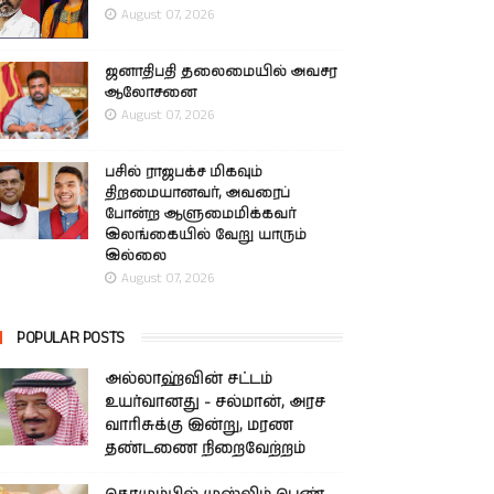
August 07, 2026
ஜனாதிபதி தலைமையில் அவசர
ஆலோசனை
August 07, 2026
பசில் ராஜபக்ச மிகவும்
திறமையானவர், அவரைப்
போன்ற ஆளுமைமிக்கவர்
இலங்கையில் வேறு யாரும்
இல்லை
August 07, 2026
POPULAR POSTS
அல்லாஹ்வின் சட்டம்
உயர்வானது - சல்மான், அரச
வாரிசுக்கு இன்று, மரண
தண்டணை நிறைவேற்றம்