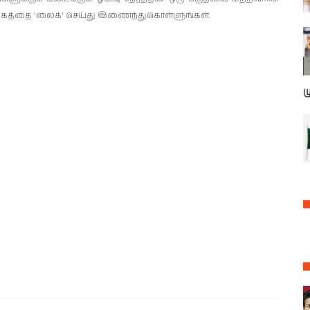
பக்கத்தை 'லைக்' செய்து இணைந்துகொள்ளுங்கள்.
ம