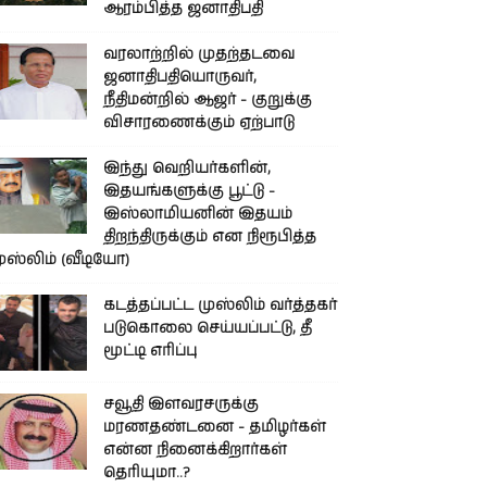
ஆரம்பித்த ஜனாதிபதி
வரலாற்றில் முதற்தடவை
ஜனாதிபதியொருவர்,
நீதிமன்றில் ஆஜர் - குறுக்கு
விசாரணைக்கும் ஏற்பாடு
இந்து வெறியர்களின்,
இதயங்களுக்கு பூட்டு -
இஸ்லாமியனின் இதயம்
திறந்திருக்கும் என நிரூபித்த
ுஸ்லிம் (வீடியோ)
கடத்தப்பட்ட முஸ்லிம் வர்த்தகர்
படுகொலை செய்யப்பட்டு, தீ
மூட்டி எரிப்பு
சவூதி இளவரசருக்கு
மரணதண்டனை - தமிழர்கள்
என்ன நினைக்கிறார்கள்
தெரியுமா..?