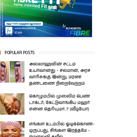
POPULAR POSTS
அல்லாஹ்வின் சட்டம்
உயர்வானது - சல்மான், அரச
வாரிசுக்கு இன்று, மரண
தண்டணை நிறைவேற்றம்
கொழும்பில் முஸ்லிம் பெண்
டாக்டர், கேட்டுவாங்கிய மஹர்
என்ன தெரியுமா..? (வீடியோ)
எங்கள் உடம்பில் ஓடிக்­கொண்­
டி­ருப்­பது, சிங்­கள இரத்­தமே -