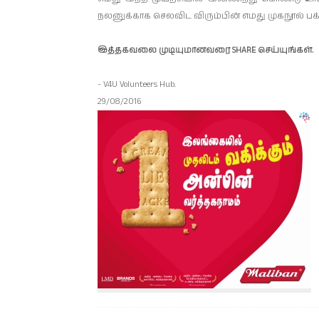
நலனுக்காக செலவிட விரும்பின் எமது முகநூல் 
இத்தகவலை முடியுமானவரை SHARE செய்யுங்கள்.
- V4U Volunteers Hub.
29/08/2016