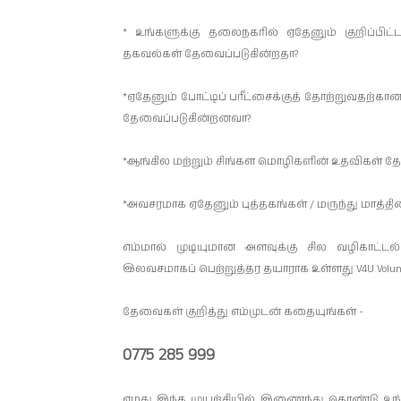
* உங்களுக்கு தலைநகரில் ஏதேனும் குறிப்பிட்ட
தகவல்கள் தேவைப்படுகின்றதா?
*ஏதேனும் போட்டிப் பரீட்சைக்குத் தோற்றுவதற்
தேவைப்படுகின்றனவா?
*ஆங்கில மற்றும் சிங்கள மொழிகளின் உதவிகள் த
*அவசரமாக ஏதேனும் புத்தகங்கள் / மருந்து மாத
எம்மால் முடியுமான அளவுக்கு சில வழிகாட
இலவசமாகப் பெற்றுத்தர தயாராக உள்ளது V4U Volunte
தேவைகள் குறித்து எம்முடன் கதையுங்கள் -
0775 285 999
எமது இந்த முயற்சியில் இணைந்து கொண்டு உங்கள