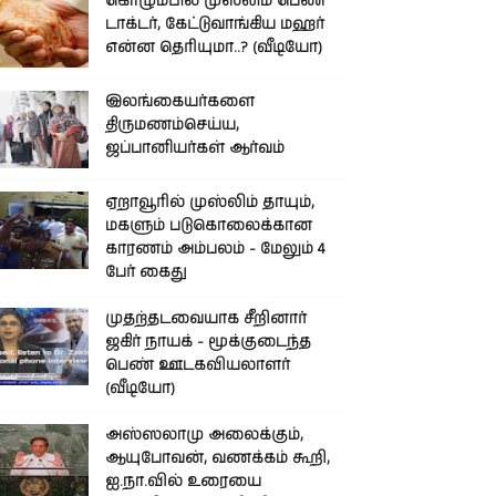
கொழும்பில் முஸ்லிம் பெண்
டாக்டர், கேட்டுவாங்கிய மஹர்
என்ன தெரியுமா..? (வீடியோ)
இலங்கையர்களை
திருமணம்செய்ய,
ஜப்பானியர்கள் ஆர்வம்
ஏறாவூரில் முஸ்லிம் தாயும்,
மகளும் படுகொலைக்கான
காரணம் அம்பலம் - மேலும் 4
பேர் கைது
முதற்தடவையாக சீறினார்
ஜகிர் நாயக் - மூக்குடைந்த
பெண் ஊடகவியலாளர்
(வீடியோ)
அஸ்ஸலாமு அலைக்கும்,
ஆயுபோவன், வணக்கம் கூறி,
ஐ.நா.வில் உரையை