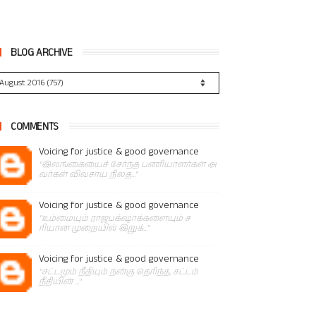
BLOG ARCHIVE
COMMENTS
Voicing for justice & good governance
"இலங்கையைச் சேர்ந்த பணியாளர்கள் அ
வர்கள் விவசாய நிலத..."
Voicing for justice & good governance
"உம்மையும் ராஜபக்‌ஷாக்களையும் ச
ரியான முறையில் இறுக்..."
Voicing for justice & good governance
"சட்டமும் நீதியும் நன்கு தெரிந்த, சட்டம்
நீதியின் ..."