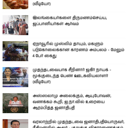
(வீடியோ)
இலங்கையர்களை திருமணம்செய்ய,
ஜப்பானியர்கள் ஆர்வம்
ஏறாவூரில் முஸ்லிம் தாயும், மகளும்
படுகொலைக்கான காரணம் அம்பலம் - மேலும்
4 பேர் கைது
முதற்தடவையாக சீறினார் ஜகிர் நாயக் -
மூக்குடைந்த பெண் ஊடகவியலாளர்
(வீடியோ)
அஸ்ஸலாமு அலைக்கும், ஆயுபோவன்,
வணக்கம் கூறி, ஐ.நா.வில் உரையை
ஆரம்பித்த ஜனாதிபதி
வரலாற்றில் முதற்தடவை ஜனாதிபதியொருவர்,
நீதிமன்றில் ஆஜர் - குறுக்கு விசாரணைக்கும்