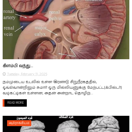
கிளம்பி வந்து...
Tuesday, February 11, 2025
நம்முடைய உடலில் உள்ள இரண்டு சிறுநீரகத்தில்,
ஒவ்வொன்றிலும் சுமா‌ர் ஒரு மில்லியனுக்கு மேற்பட்ட(ஃபில்டர்)
வடிகட்டிகள் உள்ளன, அதன் அன்றாட தொழிற்...
READ MORE
ஆரோக்கியம்