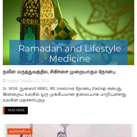
நவீன மருத்துவத்தில், சிகிச்சை முறையாகும் நோன்பு
Sunday, February 23, 2025
Dr. MSM. நுஸைர் MBBS, MD (medicine) நோன்பு (Fasting) என்­பது
இன்­றைய உலகில் ஒரு முக்­கி­ய­மான தலைப்­பாக மாறி­யுள்­ளது.
உலகின் மதச்­சார்­பற்ற...
READ MORE
ஆரோக்கியம்