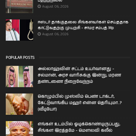
பதற்றநிலை
August 06, 2026
ஈஸ்டர் தாக்குதலை சிங்களவர்கள் செய்ததாக
காட்டுவதற்கு முயற்சி - சாமர சம்பத் Mp
August 06, 2026
POPULAR POSTS
அல்லாஹ்வின் சட்டம் உயர்வானது -
சல்மான், அரச வாரிசுக்கு இன்று, மரண
தண்டணை நிறைவேற்றம்
கொழும்பில் முஸ்லிம் பெண் டாக்டர்,
கேட்டுவாங்கிய மஹர் என்ன தெரியுமா..?
(வீடியோ)
எங்கள் உடம்பில் ஓடிக்­கொண்­டி­ருப்­பது,
சிங்­கள இரத்­தமே - மௌலவி கலீல்