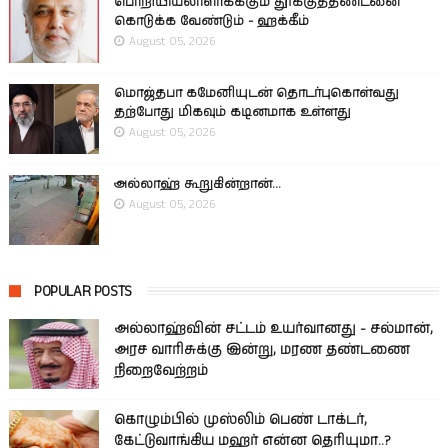
பொறியியலாளர்கக்கும் தூக்குத்தண்டனை
கொடுக்க வேண்டும் - ஹக்கீம்
August 05, 2026
மொஜ்தபா கமேனியுடன் தொடர்புகொள்வது
தற்போது மிகவும் கடினமாக உள்ளது
August 05, 2026
அல்லாஹ் கூறுகின்றான்...
August 05, 2026
POPULAR POSTS
அல்லாஹ்வின் சட்டம் உயர்வானது - சல்மான்,
அரச வாரிசுக்கு இன்று, மரண தண்டணை
நிறைவேற்றம்
கொழும்பில் முஸ்லிம் பெண் டாக்டர்,
கேட்டுவாங்கிய மஹர் என்ன தெரியுமா..?