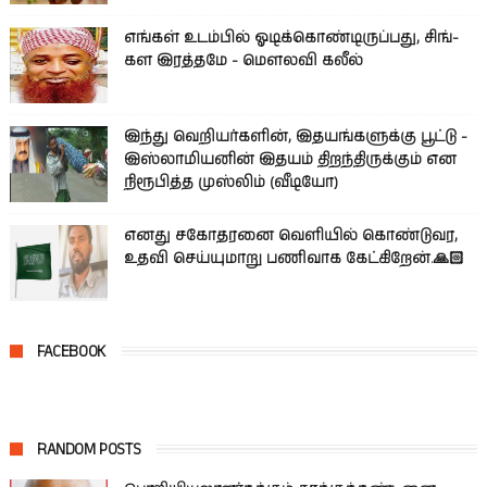
எங்கள் உடம்பில் ஓடிக்­கொண்­டி­ருப்­பது, சிங்­
கள இரத்­தமே - மௌலவி கலீல்
இந்து வெறியர்களின், இதயங்களுக்கு பூட்டு -
இஸ்லாமியனின் இதயம் திறந்திருக்கும் என
நிரூபித்த முஸ்லிம் (வீடியோ)
எனது சகோதரனை வெளியில் கொண்டுவர,
உதவி செய்யுமாறு பணிவாக கேட்கிறேன்.🙏🏻
FACEBOOK
RANDOM POSTS