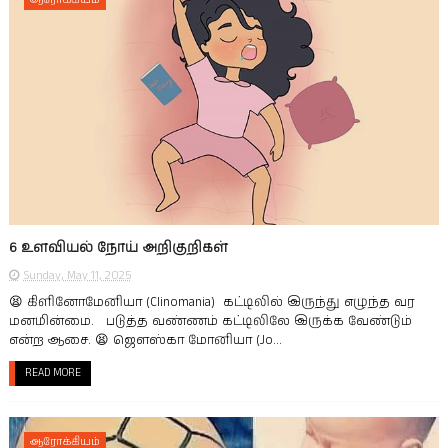
6 உளவியல் நோய் அறிகுறிகள்
Sunday, May 11, 2025
😫 கிளினோமேனியா (Clinomania) கட்டிலில் இருந்து எழுந்த வர
மனமின்மை. படுத்த வண்ணம் கட்டிலிலே இருக்க வேண்டும்
என்ற ஆசை. 😫 ஜௌஸ்கா மோனியா (Jo...
READ MORE
ஆரோக்கியம்