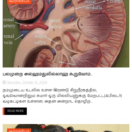
ஆரோக்கியம்
பலமுறை அல்ஹம்துலில்லாஹ் கூறுவோம்..
Saturday, October 12, 2024
நம்முடைய உடலில் உள்ள இரண்டு சிறுநீரகத்தில்,
ஒவ்வொன்றிலும் சுமா‌ர் ஒரு மில்லியனுக்கு மேற்பட்ட(ஃபில்டர்)
வடிகட்டிகள் உள்ளன, அதன் அன்றாட தொழிற்...
READ MORE
ஆரோக்கியம்