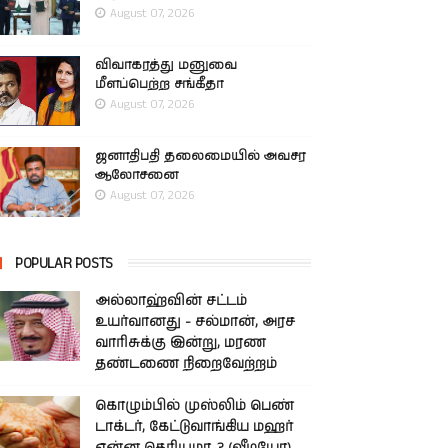
August 07, 2026
விவாகரத்து மனுவை
மீளப்பெற்ற சங்கீதா
August 07, 2026
ஜனாதிபதி தலைமையில் அவசர
ஆலோசனை
August 07, 2026
POPULAR POSTS
அல்லாஹ்வின் சட்டம்
உயர்வானது - சல்மான், அரச
வாரிசுக்கு இன்று, மரண
தண்டணை நிறைவேற்றம்
கொழும்பில் முஸ்லிம் பெண்
டாக்டர், கேட்டுவாங்கிய மஹர்