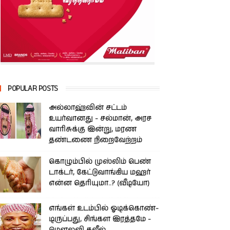
POPULAR POSTS
அல்லாஹ்வின் சட்டம்
உயர்வானது - சல்மான், அரச
வாரிசுக்கு இன்று, மரண
தண்டணை நிறைவேற்றம்
கொழும்பில் முஸ்லிம் பெண்
டாக்டர், கேட்டுவாங்கிய மஹர்
என்ன தெரியுமா..? (வீடியோ)
எங்கள் உடம்பில் ஓடிக்­கொண்­
டி­ருப்­பது, சிங்­கள இரத்­தமே -