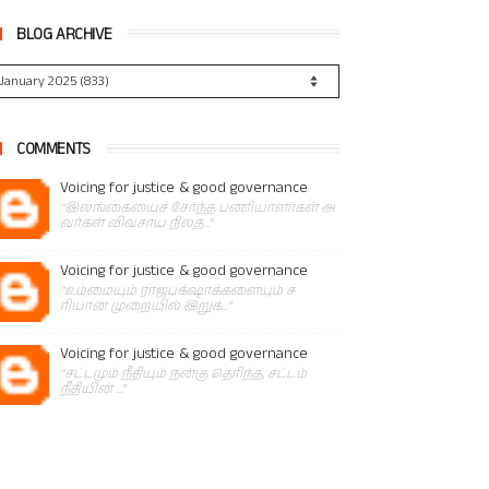
BLOG ARCHIVE
COMMENTS
Voicing for justice & good governance
"இலங்கையைச் சேர்ந்த பணியாளர்கள் அ
வர்கள் விவசாய நிலத..."
Voicing for justice & good governance
"உம்மையும் ராஜபக்‌ஷாக்களையும் ச
ரியான முறையில் இறுக்..."
Voicing for justice & good governance
"சட்டமும் நீதியும் நன்கு தெரிந்த, சட்டம்
நீதியின் ..."