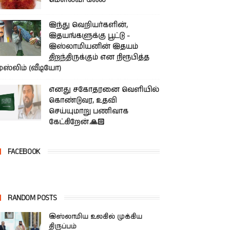
மௌலவி கலீல்
இந்து வெறியர்களின்,
இதயங்களுக்கு பூட்டு -
இஸ்லாமியனின் இதயம்
திறந்திருக்கும் என நிரூபித்த
ுஸ்லிம் (வீடியோ)
எனது சகோதரனை வெளியில்
கொண்டுவர, உதவி
செய்யுமாறு பணிவாக
கேட்கிறேன்.🙏🏻
FACEBOOK
RANDOM POSTS
இஸ்லாமிய உலகில் முக்கிய
திருப்பம்