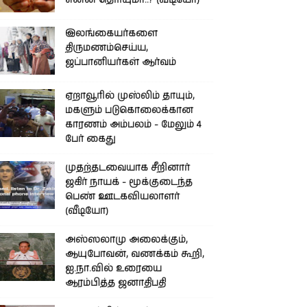
என்ன தெரியுமா..? (வீடியோ)
இலங்கையர்களை
திருமணம்செய்ய,
ஜப்பானியர்கள் ஆர்வம்
ஏறாவூரில் முஸ்லிம் தாயும்,
மகளும் படுகொலைக்கான
காரணம் அம்பலம் - மேலும் 4
பேர் கைது
முதற்தடவையாக சீறினார்
ஜகிர் நாயக் - மூக்குடைந்த
பெண் ஊடகவியலாளர்
(வீடியோ)
அஸ்ஸலாமு அலைக்கும்,
ஆயுபோவன், வணக்கம் கூறி,
ஐ.நா.வில் உரையை
ஆரம்பித்த ஜனாதிபதி