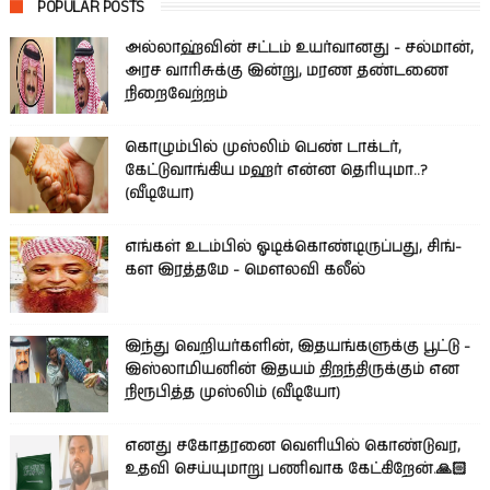
POPULAR POSTS
அல்லாஹ்வின் சட்டம் உயர்வானது - சல்மான்,
அரச வாரிசுக்கு இன்று, மரண தண்டணை
நிறைவேற்றம்
கொழும்பில் முஸ்லிம் பெண் டாக்டர்,
கேட்டுவாங்கிய மஹர் என்ன தெரியுமா..?
(வீடியோ)
எங்கள் உடம்பில் ஓடிக்­கொண்­டி­ருப்­பது, சிங்­
கள இரத்­தமே - மௌலவி கலீல்
இந்து வெறியர்களின், இதயங்களுக்கு பூட்டு -
இஸ்லாமியனின் இதயம் திறந்திருக்கும் என
நிரூபித்த முஸ்லிம் (வீடியோ)
எனது சகோதரனை வெளியில் கொண்டுவர,
உதவி செய்யுமாறு பணிவாக கேட்கிறேன்.🙏🏻