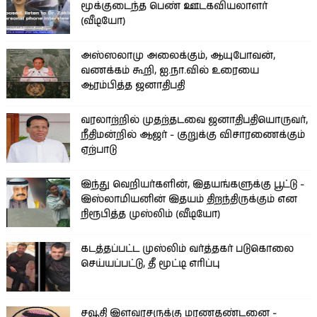
மூக்குடைந்த பெண் ஊடகவியலாளர்
(வீடியோ)
அஸ்ஸலாமு அலைக்கும், ஆயுபோவன்,
வணக்கம் கூறி, ஐ.நா.வில் உரையை
ஆரம்பித்த ஜனாதிபதி
வரலாற்றில் முதற்தடவை ஜனாதிபதியொருவர்,
நீதிமன்றில் ஆஜர் - குறுக்கு விசாரணைக்கும்
ஏற்பாடு
இந்து வெறியர்களின், இதயங்களுக்கு பூட்டு -
இஸ்லாமியனின் இதயம் திறந்திருக்கும் என
நிரூபித்த முஸ்லிம் (வீடியோ)
கடத்தப்பட்ட முஸ்லிம் வர்த்தகர் படுகொலை
செய்யப்பட்டு, தீ மூட்டி எரிப்பு
சவூதி இளவரசருக்கு மரணதண்டனை -