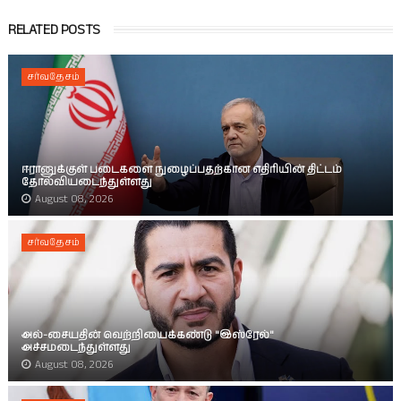
RELATED POSTS
சர்வதேசம்
ஈரானுக்குள் படைகளை நுழைப்பதற்கான எதிரியின் திட்டம்
தோல்வியடைந்துள்ளது
August 08, 2026
சர்வதேசம்
அல்-சையதின் வெற்றியைக்கண்டு "இஸ்ரேல்"
அச்சமடைந்துள்ளது
August 08, 2026