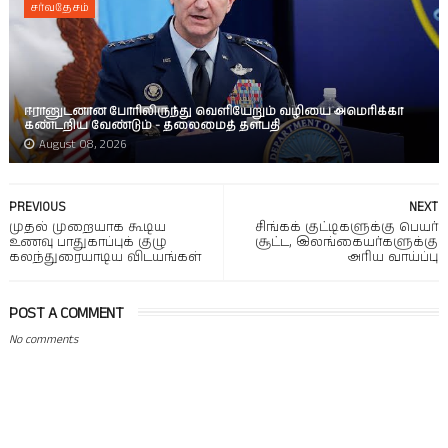
சர்வதேசம்
ஈரானுடனான போரிலிருந்து வெளியேறும் வழியை அமெரிக்கா
கண்டறிய வேண்டும் - தலைமைத் தளபதி
August 08, 2026
PREVIOUS
NEXT
முதல் முறையாக கூடிய
சிங்கக் குட்டிகளுக்கு பெயர்
உணவு பாதுகாப்புக் குழு
சூட்ட, இலங்கையர்களுக்கு
கலந்துரையாடிய விடயங்கள்
அரிய வாய்ப்பு
POST A COMMENT
No comments