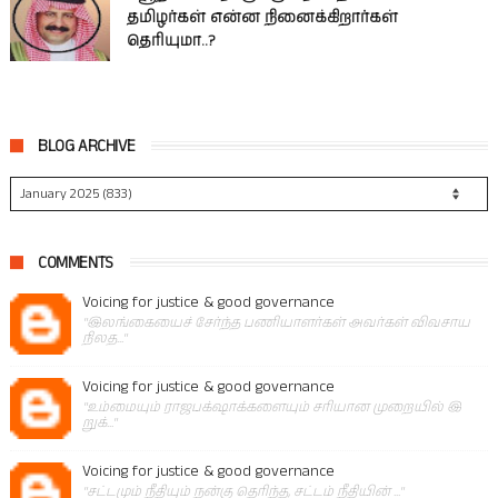
தமிழர்கள் என்ன நினைக்கிறார்கள்
தெரியுமா..?
BLOG ARCHIVE
COMMENTS
Voicing for justice & good governance
"இலங்கையைச் சேர்ந்த பணியாளர்கள் அவர்கள் விவசாய
நிலத..."
Voicing for justice & good governance
"உம்மையும் ராஜபக்‌ஷாக்களையும் சரியான முறையில் இ
றுக்..."
Voicing for justice & good governance
"சட்டமும் நீதியும் நன்கு தெரிந்த, சட்டம் நீதியின் ..."