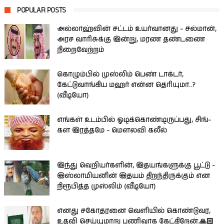
POPULAR POSTS
அல்லாஹ்வின் சட்டம் உயர்வானது - சல்மான்,
அரச வாரிசுக்கு இன்று, மரண தண்டணை
நிறைவேற்றம்
கொழும்பில் முஸ்லிம் பெண் டாக்டர்,
கேட்டுவாங்கிய மஹர் என்ன தெரியுமா..?
(வீடியோ)
எங்கள் உடம்பில் ஓடிக்­கொண்­டி­ருப்­பது, சிங்­
கள இரத்­தமே - மௌலவி கலீல்
இந்து வெறியர்களின், இதயங்களுக்கு பூட்டு -
இஸ்லாமியனின் இதயம் திறந்திருக்கும் என
நிரூபித்த முஸ்லிம் (வீடியோ)
எனது சகோதரனை வெளியில் கொண்டுவர,
உதவி செய்யுமாறு பணிவாக கேட்கிறேன்.🙏🏻