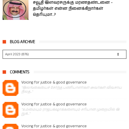
சவூதி இளவரசருக்கு மரணதண்டனை -
தமிழர்கள் என்ன நினைக்கிறார்கள்
தெரியுமா..?
BLOG ARCHIVE
COMMENTS
Voicing for justice & good governance
"இலங்கையைச் சேர்ந்த பணியாளர்கள் அவர்கள் விவசாய
நிலத..."
Voicing for justice & good governance
"உம்மையும் ராஜபக்‌ஷாக்களையும் சரியான முறையில் இ
றுக்..."
Voicing for justice & good governance