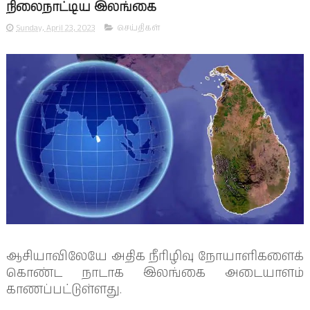
நிலைநாட்டிய இலங்கை
Sunday, April 23, 2023
செய்திகள்
ஆசியாவிலேயே அதிக நீரிழிவு நோயாளிகளைக்
கொண்ட நாடாக இலங்கை அடையாளம்
காணப்பட்டுள்ளது.