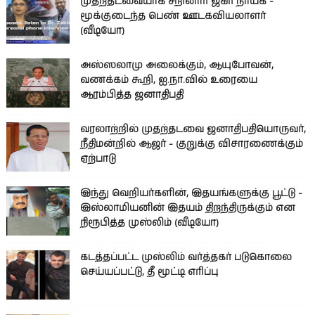
முதற்தடவையாக சீறினார் ஜகிர் நாயக் -
மூக்குடைந்த பெண் ஊடகவியலாளர்
(வீடியோ)
அஸ்ஸலாமு அலைக்கும், ஆயுபோவன்,
வணக்கம் கூறி, ஐ.நா.வில் உரையை
ஆரம்பித்த ஜனாதிபதி
வரலாற்றில் முதற்தடவை ஜனாதிபதியொருவர்,
நீதிமன்றில் ஆஜர் - குறுக்கு விசாரணைக்கும்
ஏற்பாடு
இந்து வெறியர்களின், இதயங்களுக்கு பூட்டு -
இஸ்லாமியனின் இதயம் திறந்திருக்கும் என
நிரூபித்த முஸ்லிம் (வீடியோ)
கடத்தப்பட்ட முஸ்லிம் வர்த்தகர் படுகொலை
செய்யப்பட்டு, தீ மூட்டி எரிப்பு