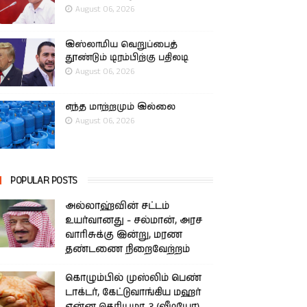
August 06, 2026
இஸ்லாமிய வெறுப்பைத்
தூண்டும் டிரம்பிற்கு பதிலடி
August 06, 2026
எந்த மாற்றமும் இல்லை
August 06, 2026
POPULAR POSTS
அல்லாஹ்வின் சட்டம்
உயர்வானது - சல்மான், அரச
வாரிசுக்கு இன்று, மரண
தண்டணை நிறைவேற்றம்
கொழும்பில் முஸ்லிம் பெண்
டாக்டர், கேட்டுவாங்கிய மஹர்