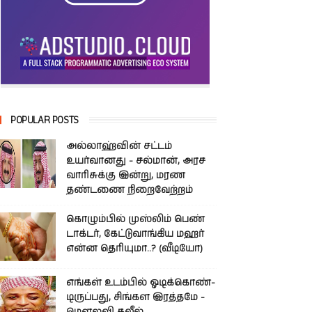
POPULAR POSTS
அல்லாஹ்வின் சட்டம்
உயர்வானது - சல்மான், அரச
வாரிசுக்கு இன்று, மரண
தண்டணை நிறைவேற்றம்
கொழும்பில் முஸ்லிம் பெண்
டாக்டர், கேட்டுவாங்கிய மஹர்
என்ன தெரியுமா..? (வீடியோ)
எங்கள் உடம்பில் ஓடிக்­கொண்­
டி­ருப்­பது, சிங்­கள இரத்­தமே -