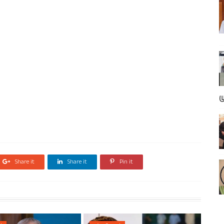
ம
Share it
Share it
Pin it