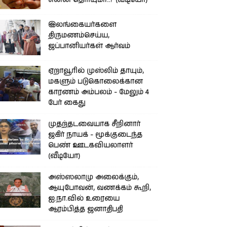
என்ன தெரியுமா..? (வீடியோ)
இலங்கையர்களை
திருமணம்செய்ய,
ஜப்பானியர்கள் ஆர்வம்
ஏறாவூரில் முஸ்லிம் தாயும்,
மகளும் படுகொலைக்கான
காரணம் அம்பலம் - மேலும் 4
பேர் கைது
முதற்தடவையாக சீறினார்
ஜகிர் நாயக் - மூக்குடைந்த
பெண் ஊடகவியலாளர்
(வீடியோ)
அஸ்ஸலாமு அலைக்கும்,
ஆயுபோவன், வணக்கம் கூறி,
ஐ.நா.வில் உரையை
ஆரம்பித்த ஜனாதிபதி