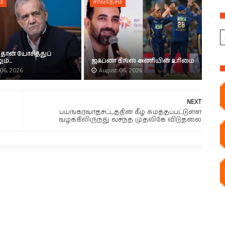
ம்
சர்வதேசம்
தான் யோசித்துப்
ம்...
ஜஃப்னா கிங்ஸ் அணியின் உரிமை
06, 2026
August 06, 2026
NEXT
பயங்கரவாதசட்டத்தின் கீழ் சுமத்தப்பட்டுள்ள
வழக்கிலிருந்து வசந்த முதலிகே விடுதலை