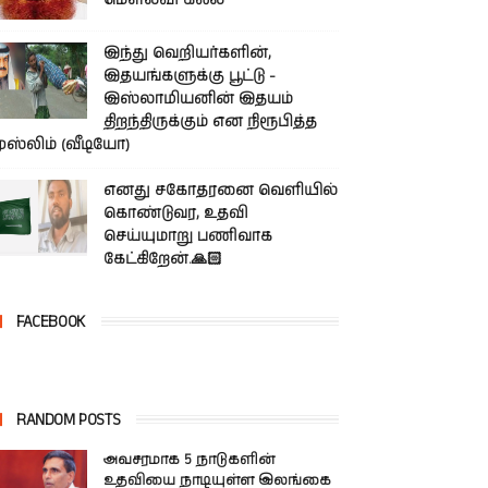
மௌலவி கலீல்
இந்து வெறியர்களின்,
இதயங்களுக்கு பூட்டு -
இஸ்லாமியனின் இதயம்
திறந்திருக்கும் என நிரூபித்த
ுஸ்லிம் (வீடியோ)
எனது சகோதரனை வெளியில்
கொண்டுவர, உதவி
செய்யுமாறு பணிவாக
கேட்கிறேன்.🙏🏻
FACEBOOK
RANDOM POSTS
அவசரமாக 5 நாடுகளின்
உதவியை நாடியுள்ள இலங்கை