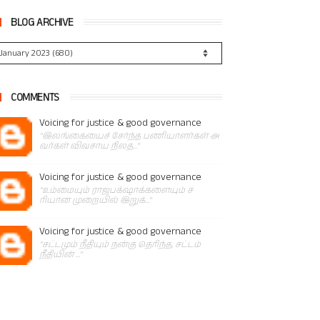
BLOG ARCHIVE
COMMENTS
Voicing for justice & good governance
"இலங்கையைச் சேர்ந்த பணியாளர்கள் அ
வர்கள் விவசாய நிலத..."
Voicing for justice & good governance
"உம்மையும் ராஜபக்‌ஷாக்களையும் ச
ரியான முறையில் இறுக்..."
Voicing for justice & good governance
"சட்டமும் நீதியும் நன்கு தெரிந்த, சட்டம்
நீதியின் ..."