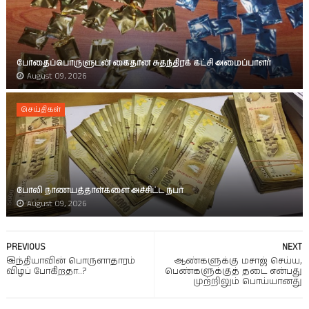
போதைப்பொருளுடன் கைதான சுதந்திரக் கட்சி அமைப்பாளர்
August 09, 2026
செய்திகள்
போலி நாணயத்தாள்களை அச்சிட்ட நபர்
August 09, 2026
PREVIOUS
NEXT
இந்தியாவின் பொருளாதாரம்
ஆண்களுக்கு மசாஜ் செய்ய,
விழப் போகிறதா..?
பெண்களுக்குத் தடை என்பது
முற்றிலும் பொய்யானது