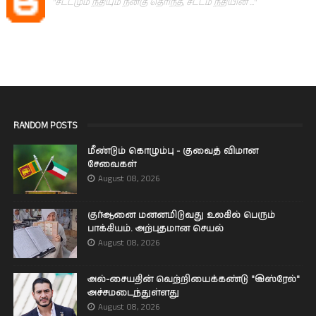
"சட்டமும் நீதியும் நன்கு தெரிந்த, சட்டம் நீதியின் ..."
RANDOM POSTS
மீண்டும் கொழும்பு - குவைத் விமான
சேவைகள்
August 08, 2026
குர்ஆனை மனனமிடுவது உலகில் பெரும்
பாக்கியம். அற்புதமான செயல்
August 08, 2026
அல்-சையதின் வெற்றியைக்கண்டு "இஸ்ரேல்"
அச்சமடைந்துள்ளது
August 08, 2026