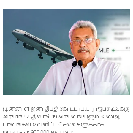
முன்னாள் ஜனாதிபதி கோட்டாபய ராஜபக்ஷவுக்கு
அரசாங்கத்தினால் 19 வாகனங்களும், உணவு,
பானங்கள் உள்ளிட்ட செலவுகளுக்காக
மாதாந்தம் 950,000 ரூபாவும்