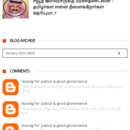
சவூதி இளவரசருக்கு மரணதண்டனை -
தமிழர்கள் என்ன நினைக்கிறார்கள்
தெரியுமா..?
BLOG ARCHIVE
COMMENTS
Voicing for justice & good governance
"இலங்கையைச் சேர்ந்த பணியாளர்கள் அவர்கள் விவசாய
நிலத..."
Voicing for justice & good governance
"உம்மையும் ராஜபக்‌ஷாக்களையும் சரியான முறையில் இ
றுக்..."
Voicing for justice & good governance