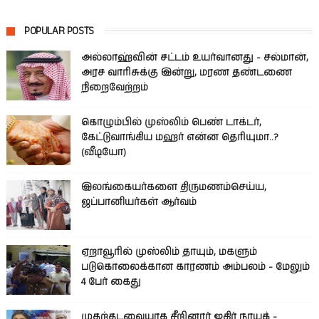
POPULAR POSTS
அல்லாஹ்வின் சட்டம் உயர்வானது - சல்மான்,
அரச வாரிசுக்கு இன்று, மரண தண்டணை
நிறைவேற்றம்
கொழும்பில் முஸ்லிம் பெண் டாக்டர்,
கேட்டுவாங்கிய மஹர் என்ன தெரியுமா..?
(வீடியோ)
இலங்கையர்களை திருமணம்செய்ய,
ஜப்பானியர்கள் ஆர்வம்
ஏறாவூரில் முஸ்லிம் தாயும், மகளும்
படுகொலைக்கான காரணம் அம்பலம் - மேலும்
4 பேர் கைது
முதற்தடவையாக சீறினார் ஜகிர் நாயக் -