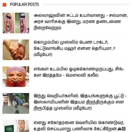
POPULAR POSTS
அல்லாஹ்வின் சட்டம் உயர்வானது - சல்மான்,
அரச வாரிசுக்கு இன்று, மரண தண்டணை
நிறைவேற்றம்
கொழும்பில் முஸ்லிம் பெண் டாக்டர்,
கேட்டுவாங்கிய மஹர் என்ன தெரியுமா..?
(வீடியோ)
எங்கள் உடம்பில் ஓடிக்­கொண்­டி­ருப்­பது, சிங்­
கள இரத்­தமே - மௌலவி கலீல்
இந்து வெறியர்களின், இதயங்களுக்கு பூட்டு -
இஸ்லாமியனின் இதயம் திறந்திருக்கும் என
நிரூபித்த முஸ்லிம் (வீடியோ)
எனது சகோதரனை வெளியில் கொண்டுவர,
உதவி செய்யுமாறு பணிவாக கேட்கிறேன்.🙏🏻