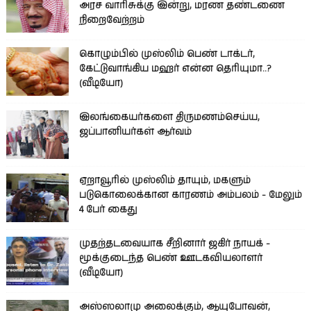
அரச வாரிசுக்கு இன்று, மரண தண்டணை
நிறைவேற்றம்
கொழும்பில் முஸ்லிம் பெண் டாக்டர்,
கேட்டுவாங்கிய மஹர் என்ன தெரியுமா..?
(வீடியோ)
இலங்கையர்களை திருமணம்செய்ய,
ஜப்பானியர்கள் ஆர்வம்
ஏறாவூரில் முஸ்லிம் தாயும், மகளும்
படுகொலைக்கான காரணம் அம்பலம் - மேலும்
4 பேர் கைது
முதற்தடவையாக சீறினார் ஜகிர் நாயக் -
மூக்குடைந்த பெண் ஊடகவியலாளர்
(வீடியோ)
அஸ்ஸலாமு அலைக்கும், ஆயுபோவன்,