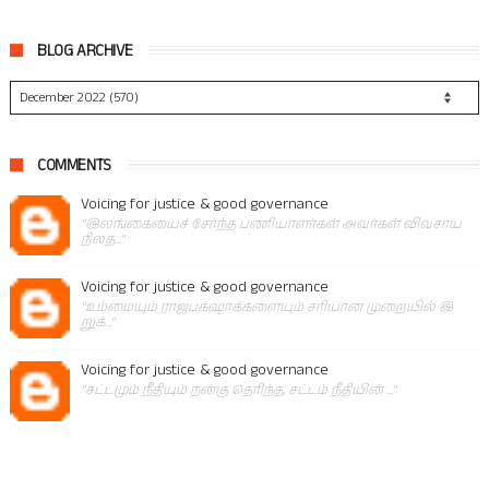
BLOG ARCHIVE
COMMENTS
Voicing for justice & good governance
"இலங்கையைச் சேர்ந்த பணியாளர்கள் அவர்கள் விவசாய
நிலத..."
Voicing for justice & good governance
"உம்மையும் ராஜபக்‌ஷாக்களையும் சரியான முறையில் இ
றுக்..."
Voicing for justice & good governance
"சட்டமும் நீதியும் நன்கு தெரிந்த, சட்டம் நீதியின் ..."