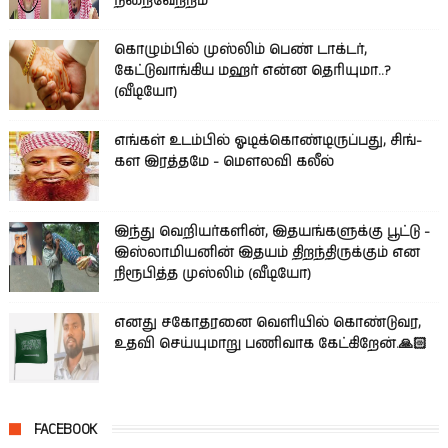
நிறைவேற்றம்
கொழும்பில் முஸ்லிம் பெண் டாக்டர்,
கேட்டுவாங்கிய மஹர் என்ன தெரியுமா..?
(வீடியோ)
எங்கள் உடம்பில் ஓடிக்­கொண்­டி­ருப்­பது, சிங்­
கள இரத்­தமே - மௌலவி கலீல்
இந்து வெறியர்களின், இதயங்களுக்கு பூட்டு -
இஸ்லாமியனின் இதயம் திறந்திருக்கும் என
நிரூபித்த முஸ்லிம் (வீடியோ)
எனது சகோதரனை வெளியில் கொண்டுவர,
உதவி செய்யுமாறு பணிவாக கேட்கிறேன்.🙏🏻
FACEBOOK