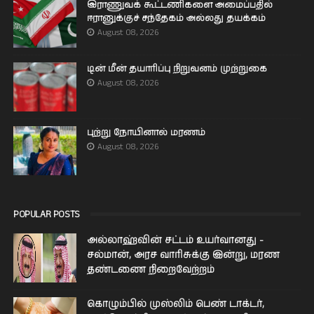
இராணுவக் கூட்டணிகளை அமைப்பதில்
ஈரானுக்குச் சந்தேகம் அல்லது தயக்கம்
August 08, 2026
டின் மீன் தயாரிப்பு நிறுவனம் முற்றுகை
August 08, 2026
புற்று நோயினால் மரணம்
August 08, 2026
POPULAR POSTS
அல்லாஹ்வின் சட்டம் உயர்வானது -
சல்மான், அரச வாரிசுக்கு இன்று, மரண
தண்டணை நிறைவேற்றம்
கொழும்பில் முஸ்லிம் பெண் டாக்டர்,