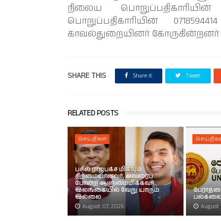
நிலைய பொறுப்பதிகாரியின் 
பொறுப்பதிகாரியின் 07185944
காவல்துறையினர் கோருகின்றனர் 
SHARE THIS
Share it
Tweet
RELATED POSTS
செய்திகள்
செய்திகள
பசில் ராஜபக்ச மிகவும்
திறமையானவர், அவரைப்
போன்ற ஆளுமைமிக்கவர்
இலங்கையில் வேறு யாரும்
பேராதன
இல்லை
பல்கலைக
August 07, 2026
August 