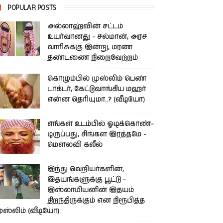
POPULAR POSTS
அல்லாஹ்வின் சட்டம்
உயர்வானது - சல்மான், அரச
வாரிசுக்கு இன்று, மரண
தண்டணை நிறைவேற்றம்
கொழும்பில் முஸ்லிம் பெண்
டாக்டர், கேட்டுவாங்கிய மஹர்
என்ன தெரியுமா..? (வீடியோ)
எங்கள் உடம்பில் ஓடிக்­கொண்­
டி­ருப்­பது, சிங்­கள இரத்­தமே -
மௌலவி கலீல்
இந்து வெறியர்களின்,
இதயங்களுக்கு பூட்டு -
இஸ்லாமியனின் இதயம்
திறந்திருக்கும் என நிரூபித்த
ுஸ்லிம் (வீடியோ)