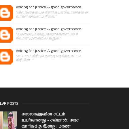
Voicing for justice & good governance
"இலங்கையைச் சேர்ந்த பணியாளர்கள் அ
வர்கள் விவசாய நிலத..."
Voicing for justice & good governance
"உம்மையும் ராஜபக்‌ஷாக்களையும் ச
ரியான முறையில் இறுக்..."
Voicing for justice & good governance
"சட்டமும் நீதியும் நன்கு தெரிந்த, சட்டம்
நீதியின் ..."
LAR POSTS
அல்லாஹ்வின் சட்டம்
உயர்வானது - சல்மான், அரச
வாரிசுக்கு இன்று, மரண