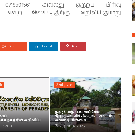
0718591561 அல்லது குற்றப் பிரிவு
14 என்ற இலக்கத்திற்கு அறிவிக்குமாறு
.
Share it
Share it
Pin it
்
செய்திகள்
தளுபொத - பல்லன்சேன
ைப்
திறந்தவெளிச் சிறைச்சாலையில்
்கழகத்தின் அறிவிப்பு
அமைதியின்மை
07, 2026
August 07, 2026