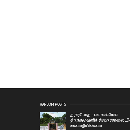
RANDOM POSTS
தளுபொத - பல்லன்சேன
திறந்தவெளிச் சிறைச்சாலையி
அமைதியின்மை