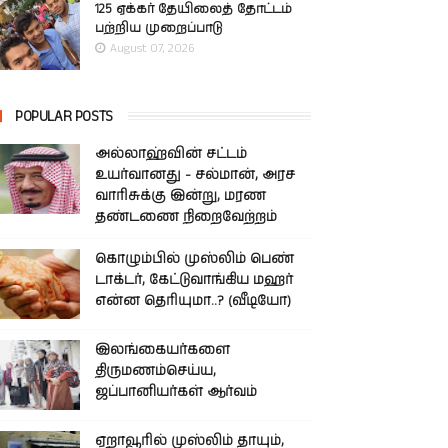
125 ஏக்கர் தேயிலைத் தோட்டம்
பற்றிய முறைப்பாடு
August 07, 2026
POPULAR POSTS
அல்லாஹ்வின் சட்டம்
உயர்வானது - சல்மான், அரச
வாரிசுக்கு இன்று, மரண
தண்டணை நிறைவேற்றம்
கொழும்பில் முஸ்லிம் பெண்
டாக்டர், கேட்டுவாங்கிய மஹர்
என்ன தெரியுமா..? (வீடியோ)
இலங்கையர்களை
திருமணம்செய்ய,
ஜப்பானியர்கள் ஆர்வம்
ஏறாவூரில் முஸ்லிம் தாயும்,