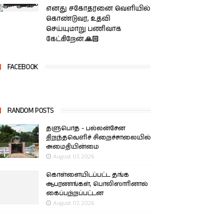
எனது சகோதரனை வெளியில்
கொண்டுவர, உதவி
செய்யுமாறு பணிவாக
கேட்கிறேன்.🙏🏻
FACEBOOK
RANDOM POSTS
தளுபொத - பல்லன்சேன
திறந்தவெளிச் சிறைச்சாலையில்
அமைதியின்மை
August 07, 2026
கொள்ளையிடப்பட்ட தங்க
ஆபரணங்கள், பொலிஸாரினால்
கைப்பற்றப்பட்டன
August 07, 2026