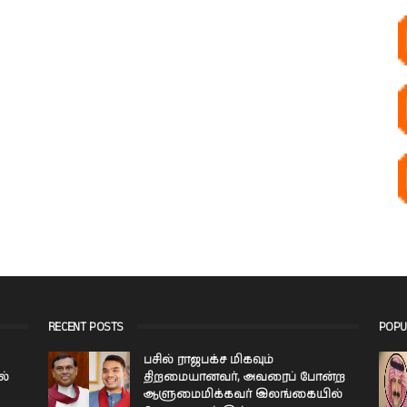
RECENT POSTS
POPU
பசில் ராஜபக்ச மிகவும்
ல்
திறமையானவர், அவரைப் போன்ற
ஆளுமைமிக்கவர் இலங்கையில்