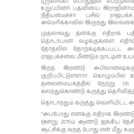
ஸ்ரீலங்கா பொதுஜன பெரமுனவின
உறுப்பினர் பதவியை இராஜினாமா
நிதியமைச்சர் பசில் ராஜப
அமெரிக்காவில் இருந்து இலங்கை த
முதலாவது தனக்கு எதிராக பத
தொடர்பான வழக்குகளை எதிர்க
தேர்தலில் தோற்கடிக்கப்பட்ட 
ராஜபக்சவை மீண்டும் நாட்டின் உயர
இந்த இரண்டு அபிலாஷைகளு
குறிப்பிட்டுள்ளார். கொழும்ப
தலைமையகத்தில் நேற்று (9)
கலந்துகொண்டு கருத்து தெரிவித்
தொடர்ந்தும் கருத்து வெளியிட்ட அ
“அப்போது எனக்கு எதிராக இரண்டு 
ஒன்று 2015ம் ஆண்டு ஐக்கிய 
ஆட்சிக்கு வந்த போது என் மீது சுமத