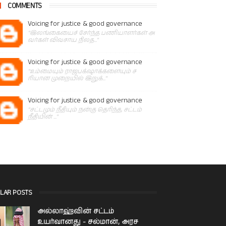
COMMENTS
Voicing for justice & good governance
"இலங்கையைச் சேர்ந்த பணியாளர்கள் அ
வர்கள் விவசாய நிலத..."
Voicing for justice & good governance
"உம்மையும் ராஜபக்‌ஷாக்களையும் ச
ரியான முறையில் இறுக்..."
Voicing for justice & good governance
"சட்டமும் நீதியும் நன்கு தெரிந்த, சட்டம்
நீதியின் ..."
LAR POSTS
அல்லாஹ்வின் சட்டம்
உயர்வானது - சல்மான், அரச