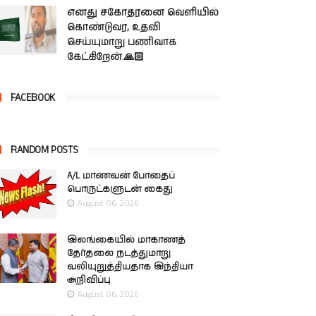
எனது சகோதரனை வெளியில்
கொண்டுவர, உதவி
செய்யுமாறு பணிவாக
கேட்கிறேன்.🙏🏻
FACEBOOK
RANDOM POSTS
A/L மாணவன் போதைப்
பொருட்களுடன் கைது
August 06, 2026
இலங்கையில் மாகாணத்
தேர்தலை நடத்துமாறு
வலியுறுத்தியதாக இந்தியா
அறிவிப்பு
August 06, 2026