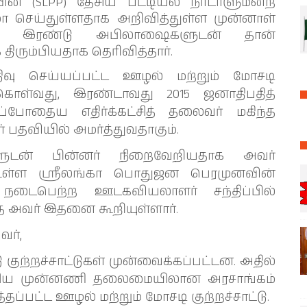
் (SLPP) தேசிய பட்டியல் நாடாளுமன்ற
 செய்துள்ளதாக அறிவித்துள்ள முன்னாள்
க்ச, இரண்டு அபிலாஷைகளுடன் தான்
ிரும்பியதாக தெரிவித்தார்.
ிவு செய்யப்பட்ட ஊழல் மற்றும் மோசடி
ொள்வது, இரண்டாவது 2015 ஜனாதிபதித்
அப்போதைய எதிர்க்கட்சித் தலைவர் மகிந்த
் பதவியில் அமர்த்துவதாகும்.
டன் பின்னர் நிறைவேறியதாக அவர்
ில் உள்ள ஸ்ரீலங்கா பொதுஜன பெரமுனவின்
 நடைபெற்ற ஊடகவியலாளர் சந்திப்பில்
த அவர் இதனை கூறியுள்ளார்.
வர்,
குற்றச்சாட்டுகள் முன்வைக்கப்பட்டன. அதில்
தேசிய முன்னணி தலைமையிலான அரசாங்கம்
்தப்பட்ட ஊழல் மற்றும் மோசடி குற்றச்சாட்டு.