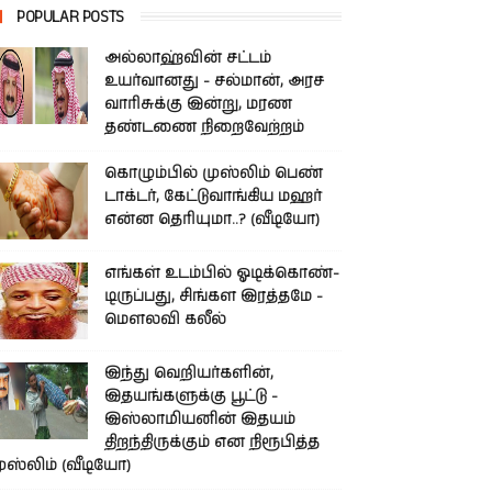
POPULAR POSTS
அல்லாஹ்வின் சட்டம்
உயர்வானது - சல்மான், அரச
வாரிசுக்கு இன்று, மரண
தண்டணை நிறைவேற்றம்
கொழும்பில் முஸ்லிம் பெண்
டாக்டர், கேட்டுவாங்கிய மஹர்
என்ன தெரியுமா..? (வீடியோ)
எங்கள் உடம்பில் ஓடிக்­கொண்­
டி­ருப்­பது, சிங்­கள இரத்­தமே -
மௌலவி கலீல்
இந்து வெறியர்களின்,
இதயங்களுக்கு பூட்டு -
இஸ்லாமியனின் இதயம்
திறந்திருக்கும் என நிரூபித்த
ுஸ்லிம் (வீடியோ)