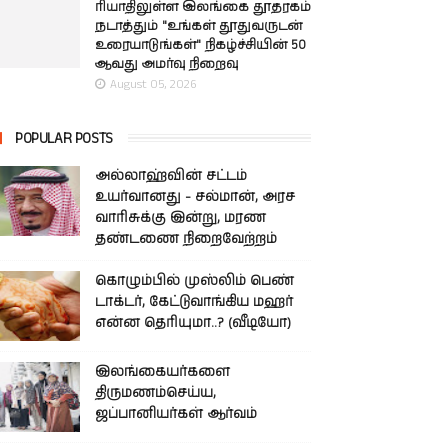
ரியாதிலுள்ள இலங்கை தூதரகம்
நடாத்தும் "உங்கள் தூதுவருடன்
உரையாடுங்கள்" நிகழ்ச்சியின் 50
ஆவது அமர்வு நிறைவு
August 05, 2026
POPULAR POSTS
அல்லாஹ்வின் சட்டம்
உயர்வானது - சல்மான், அரச
வாரிசுக்கு இன்று, மரண
தண்டணை நிறைவேற்றம்
கொழும்பில் முஸ்லிம் பெண்
டாக்டர், கேட்டுவாங்கிய மஹர்
என்ன தெரியுமா..? (வீடியோ)
இலங்கையர்களை
திருமணம்செய்ய,
ஜப்பானியர்கள் ஆர்வம்