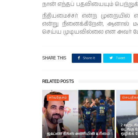
நான் எந்தப் பதவியையும் பெற்ற
நிதியமைச்சர் என்ற முறையில் 
என்று நினைக்கிறேன், ஆனால் மக
செய்ய முடியவில்லை என அவர் மேல
SHARE THIS
Share it
Tweet
RELATED POSTS
சர்வதேசம்
செய்திகள
2 வருடங்
டெங்கு
ஜஃப்னா கிங்ஸ் அணியின் உரிமை
ஒழிக்க த