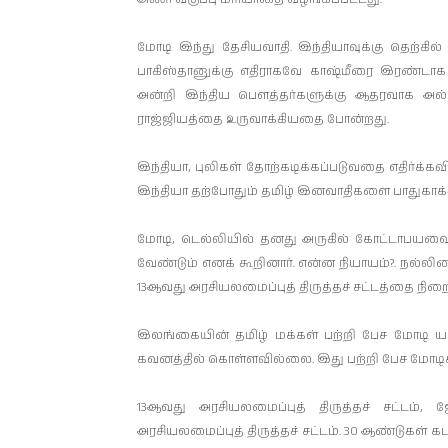
மோடி இந்து தேசியவாதி. இந்தியாவுக்கு தெற்கில்
பாகிஸ்தானுக்கு எதிராகவே காஷ்மீரை இரண்டாக ப
அன்றி இந்திய பௌத்தர்களுக்கு ஆதரவாக அல
ராஜ்ஜியத்தை உருவாக்கியதை போன்றது.
இந்தியா, புலிகள் தோற்கடிக்கப்படுவதை எதிர்க்
இந்தியா தற்போதும் தமிழ் இனவாதிகளை பாதுகாக்கின
மோடி, டெல்லியில் தனது அருகில் கோட்டாபயவை
வேண்டும் எனக் கூறினார். என்ன நியாயம்?. நல்லி
13ஆவது அரசியலமைப்புத் திருத்தச் சட்டத்தை நிறை
இலங்கையின் தமிழ் மக்கள் பற்றி பேச மோடி ய
கவனத்தில் கொள்ளவில்லை. இது பற்றி பேச மோடி
13ஆவது அரசியலமைப்புத் திருத்தச் சட்டம்,
அரசியலமைப்புத் திருத்தச் சட்டம். 30 ஆண்டுகள் கட