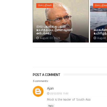
செய்திகள்
செய்திகள
(DIG) பதவிக்கு பதவி
உயர்த்தப்பட்டுள்ள ஷானி
மெகசின்
அபேசேகர
உயிரிழந
August 07, 2026
August 
POST A COMMENT
5 comments:
Ajan
03/12/2019, 11:49
Modi is the leader of South Asia
Reply