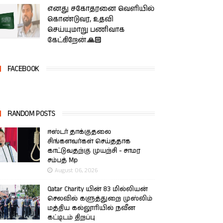
எனது சகோதரனை வெளியில்
கொண்டுவர, உதவி
செய்யுமாறு பணிவாக
கேட்கிறேன்.🙏🏻
FACEBOOK
RANDOM POSTS
ஈஸ்டர் தாக்குதலை
சிங்களவர்கள் செய்ததாக
காட்டுவதற்கு முயற்சி - சாமர
சம்பத் Mp
August 06, 2026
Qatar Charity யின் 83 மில்லியன்
செலவில் களுத்துறை முஸ்லிம்
மத்திய கல்லூரியில் நவீன
கட்டிடம் திறப்பு