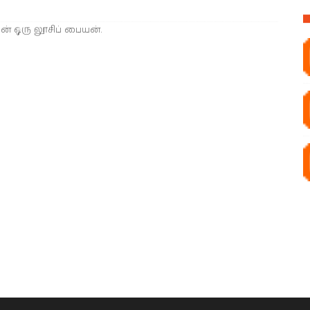
?அஜன் ஒரு லூசிப் பையன்.