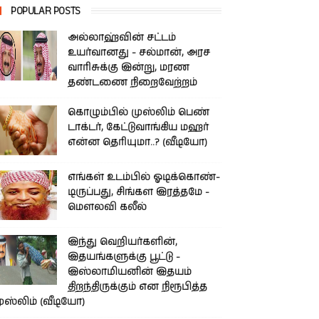
POPULAR POSTS
அல்லாஹ்வின் சட்டம்
உயர்வானது - சல்மான், அரச
வாரிசுக்கு இன்று, மரண
தண்டணை நிறைவேற்றம்
கொழும்பில் முஸ்லிம் பெண்
டாக்டர், கேட்டுவாங்கிய மஹர்
என்ன தெரியுமா..? (வீடியோ)
எங்கள் உடம்பில் ஓடிக்­கொண்­
டி­ருப்­பது, சிங்­கள இரத்­தமே -
மௌலவி கலீல்
இந்து வெறியர்களின்,
இதயங்களுக்கு பூட்டு -
இஸ்லாமியனின் இதயம்
திறந்திருக்கும் என நிரூபித்த
ுஸ்லிம் (வீடியோ)