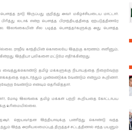
 பௌத்த நாடு இருப்பது குறித்து அவர் மகிழ்ச்சியடைய மாட்டார்.
ிரித்து லடாக் என்ற பௌத்த பிராந்தியத்திதை ஏற்படுத்தினாரே
்ல. இலங்கையின் சில படித்த பௌத்தர்களுக்கு அது பௌத்த
கவில்லை. ராஜீவ் காந்தியின் கொலையே இதற்கு காரணம். எனினும்,
்றது. இந்தியா புலிகளை மட்டுமே எதிர்க்கின்றது.
 வைத்துக்கொண்டு தமிழ் மக்களுக்கு நியாயத்தை நிறைவேற்ற
ணக்கத்தை தொடர்ந்தும் முன்னெடுக்க வேண்டும் என்றும் கூறினார்.
வேற்ற வேண்டும் எனவும் தெரிவித்தார்.
ார்?, மோடி இலங்கை தமிழ் மக்கள் பற்றி கூறியதை கோட்டாபய
க்கு உரிமையில்லை.
 ஜே.ஆர். ஜெயவர்தன இந்தியாவுக்கு பணிந்து கொண்டு வந்த
ந்தும் இந்த அரசியலமைப்புத் திருத்தச் சட்டத்தினால் எந்த பயனும்