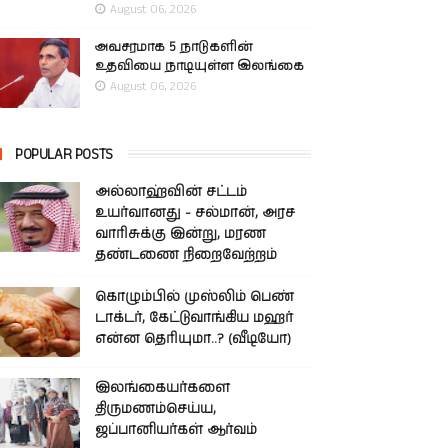
August 06, 2026
அவசரமாக 5 நாடுகளின்
உதவியை நாடியுள்ள இலங்கை
August 06, 2026
POPULAR POSTS
அல்லாஹ்வின் சட்டம்
உயர்வானது - சல்மான், அரச
வாரிசுக்கு இன்று, மரண
தண்டணை நிறைவேற்றம்
கொழும்பில் முஸ்லிம் பெண்
டாக்டர், கேட்டுவாங்கிய மஹர்
என்ன தெரியுமா..? (வீடியோ)
இலங்கையர்களை
திருமணம்செய்ய,
ஜப்பானியர்கள் ஆர்வம்