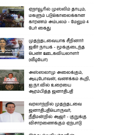
ஏறாவூரில் முஸ்லிம் தாயும்,
மகளும் படுகொலைக்கான
காரணம் அம்பலம் - மேலும் 4
பேர் கைது
முதற்தடவையாக சீறினார்
ஜகிர் நாயக் - மூக்குடைந்த
பெண் ஊடகவியலாளர்
(வீடியோ)
அஸ்ஸலாமு அலைக்கும்,
ஆயுபோவன், வணக்கம் கூறி,
ஐ.நா.வில் உரையை
ஆரம்பித்த ஜனாதிபதி
வரலாற்றில் முதற்தடவை
ஜனாதிபதியொருவர்,
நீதிமன்றில் ஆஜர் - குறுக்கு
விசாரணைக்கும் ஏற்பாடு