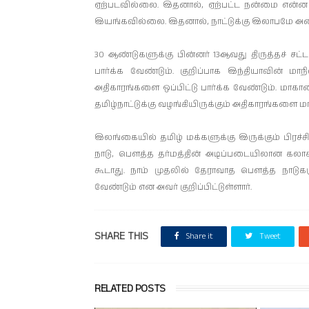
ஏற்படவில்லை. இதனால், ஏற்பட்ட நன்மை என்ன
இயங்கவில்லை. இதனால், நாட்டுக்கு இலாபமே அன்
30 ஆண்டுகளுக்கு பின்னர் 13ஆவது திருத்தச் சட
பார்க்க வேண்டும். குறிப்பாக இந்தியாவின் 
அதிகாரங்களை ஒப்பிட்டு பார்க்க வேண்டும். மா
தமிழ்நாட்டுக்கு வழங்கியிருக்கும் அதிகாரங்க
இலங்கையில் தமிழ் மக்களுக்கு இருக்கும் பிர
நாடு, பௌத்த தர்மத்தின் அடிப்படையிலான கலாச
கூடாது. நாம் முதலில் தேராவாத பௌத்த நாடு
வேண்டும் என அவர் குறிப்பிட்டுள்ளார்.
SHARE THIS
Share it
Tweet
RELATED POSTS