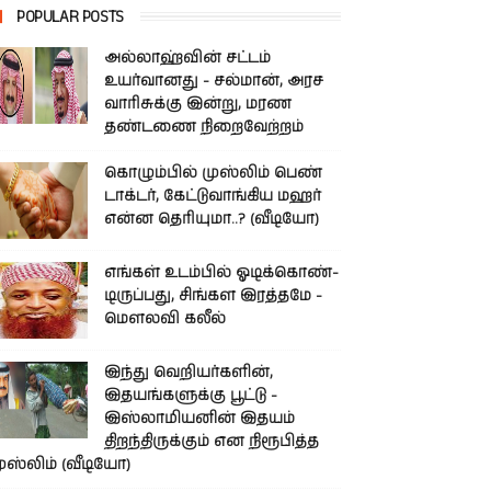
POPULAR POSTS
அல்லாஹ்வின் சட்டம்
உயர்வானது - சல்மான், அரச
வாரிசுக்கு இன்று, மரண
தண்டணை நிறைவேற்றம்
கொழும்பில் முஸ்லிம் பெண்
டாக்டர், கேட்டுவாங்கிய மஹர்
என்ன தெரியுமா..? (வீடியோ)
எங்கள் உடம்பில் ஓடிக்­கொண்­
டி­ருப்­பது, சிங்­கள இரத்­தமே -
மௌலவி கலீல்
இந்து வெறியர்களின்,
இதயங்களுக்கு பூட்டு -
இஸ்லாமியனின் இதயம்
திறந்திருக்கும் என நிரூபித்த
ுஸ்லிம் (வீடியோ)