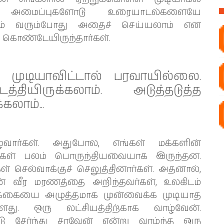
 அமைப்புகளோடு உரையாடல்களையே
ருணம் வரும்போது அதைச் செய்யலாம் என
க் கொண்டேயிருந்தார்கள்.
 முடியாவிட்டால் பரவாயில்லை.
ியிருக்கலாம். அடுத்தடுத்த
கலாம்...
்வார்கள். அதுபோல, எங்கள் மக்களின்
புகள் பலம் பொருந்தியவையாக இருந்தன.
் செல்வாக்குச் செலுத்தினார்கள். அதனால்,
 வீர மரணத்தை அறிந்தவர்கள், உலகிடம்
்கையை அழுத்தமாக முன்வைக்க முடியாத
ளது. ஒரு லட்சியத்திற்காக வாழ்வேன்.
ு சேர்ந்து சாவேன் என்று வாழ்ந்த ஒரு