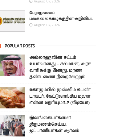
August 07, 2026
பேராதனைப்
பல்கலைக்கழகத்தின் அறிவிப்பு
August 07, 2026
POPULAR POSTS
அல்லாஹ்வின் சட்டம்
உயர்வானது - சல்மான், அரச
வாரிசுக்கு இன்று, மரண
தண்டணை நிறைவேற்றம்
கொழும்பில் முஸ்லிம் பெண்
டாக்டர், கேட்டுவாங்கிய மஹர்
என்ன தெரியுமா..? (வீடியோ)
இலங்கையர்களை
திருமணம்செய்ய,
ஜப்பானியர்கள் ஆர்வம்