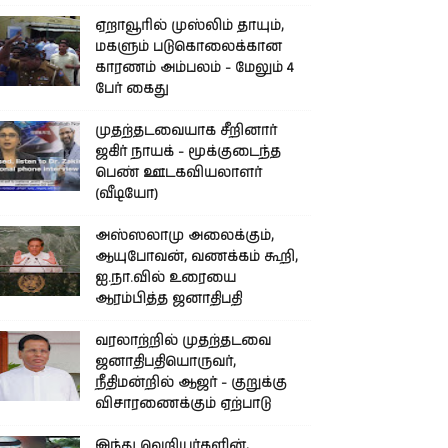
ஏறாவூரில் முஸ்லிம் தாயும்,
மகளும் படுகொலைக்கான
காரணம் அம்பலம் - மேலும் 4
பேர் கைது
முதற்தடவையாக சீறினார்
ஜகிர் நாயக் - மூக்குடைந்த
பெண் ஊடகவியலாளர்
(வீடியோ)
அஸ்ஸலாமு அலைக்கும்,
ஆயுபோவன், வணக்கம் கூறி,
ஐ.நா.வில் உரையை
ஆரம்பித்த ஜனாதிபதி
வரலாற்றில் முதற்தடவை
ஜனாதிபதியொருவர்,
நீதிமன்றில் ஆஜர் - குறுக்கு
விசாரணைக்கும் ஏற்பாடு
இந்து வெறியர்களின்,