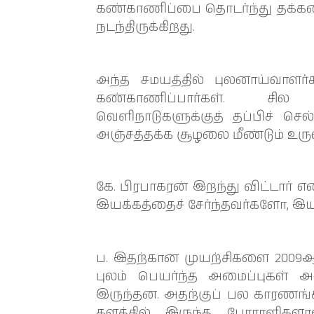
கண்காணிப்பை தொடர்ந்து தக்கவை
நடந்திருக்கிறது.
அந்த சமயத்தில் புலனாய்வாளர்
கண்காணிப்பார்கள். சில 
வெளிநாடுகளுக்குத் தப்பிச் செல
அஞ்சத்தக்க சூழலை மீண்டும் உருவா
கே. பிரபாகரன் இறந்து விட்டார் எ
இயக்கத்தைச் சேர்ந்தவர்களோ, இ
ப. இதற்கான முயற்சிகளை 2009ஆம
புலம் பெயர்ந்த அமைப்புகள் அ
இருந்தன. அதற்குப் பல காரணங்
களத்தில் இருந்த போராளிகளா