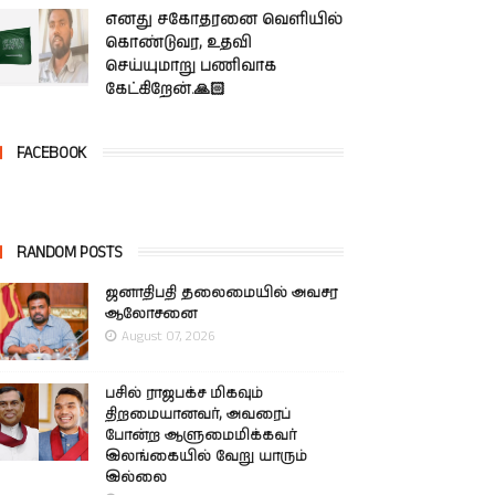
எனது சகோதரனை வெளியில்
கொண்டுவர, உதவி
செய்யுமாறு பணிவாக
கேட்கிறேன்.🙏🏻
FACEBOOK
RANDOM POSTS
ஜனாதிபதி தலைமையில் அவசர
ஆலோசனை
August 07, 2026
பசில் ராஜபக்ச மிகவும்
திறமையானவர், அவரைப்
போன்ற ஆளுமைமிக்கவர்
இலங்கையில் வேறு யாரும்
இல்லை