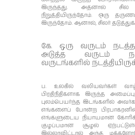
இருந்தது. அதனால் சில
நிறுத்தியிருந்தோம். ஒரு த
இருந்தோம். ஆனால், சிலர் தடுத்து
கே. ஒரு வருடம் நடத்த
அடுத்த வருடம் நடத்த
வருடங்களில் நடத்தியிருக்
ப. உலகில் வலியவர்கள் வாழ
பிரதிநிதிகளாக இருந்த அமைப்
புலம்பெயர்ந்த இடங்களில் அவர்கள
எங்களைப் போன்ற பிரபாகரனின்
எங்களுடைய நியாயமான கோரிக
குழப்பமான சூழல் ஏற்பட்டுள்
இல்லாவிட்டால் அந்த மக்களோட