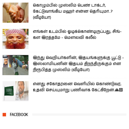
கொழும்பில் முஸ்லிம் பெண் டாக்டர்,
கேட்டுவாங்கிய மஹர் என்ன தெரியுமா..?
(வீடியோ)
எங்கள் உடம்பில் ஓடிக்­கொண்­டி­ருப்­பது, சிங்­
கள இரத்­தமே - மௌலவி கலீல்
இந்து வெறியர்களின், இதயங்களுக்கு பூட்டு -
இஸ்லாமியனின் இதயம் திறந்திருக்கும் என
நிரூபித்த முஸ்லிம் (வீடியோ)
எனது சகோதரனை வெளியில் கொண்டுவர,
உதவி செய்யுமாறு பணிவாக கேட்கிறேன்.🙏🏻
FACEBOOK