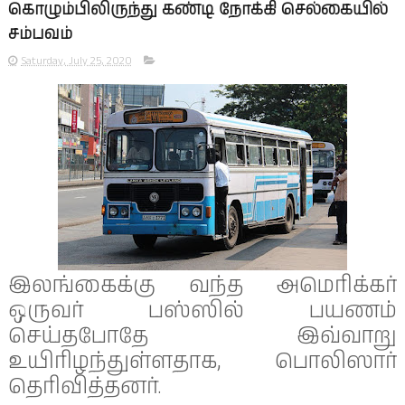
கொழும்பிலிருந்து கண்டி நோக்கி செல்கையில்
சம்பவம்
Saturday, July 25, 2020
இலங்கைக்கு வந்த அமெரிக்கர்
ஒருவர் பஸ்ஸில் பயணம்
செய்தபோதே இவ்வாறு
உயிரிழந்துள்ளதாக, பொலிஸார்
தெரிவித்தனர்.