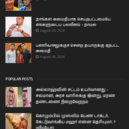
நாங்கள் அமைதியாக செயற்பட்டமையே
எங்களுடைய பலவீனம் - நாமல்
August 09, 2026
பள்ளிவாசலுக்குச் சென்ற தயாருக்கு ஏற்பட்ட
அமைதி
August 09, 2026
POPULAR POSTS
அல்லாஹ்வின் சட்டம் உயர்வானது -
சல்மான், அரச வாரிசுக்கு இன்று, மரண
தண்டணை நிறைவேற்றம்
கொழும்பில் முஸ்லிம் பெண் டாக்டர்,
கேட்டுவாங்கிய மஹர் என்ன தெரியுமா..?
(வீடியோ)