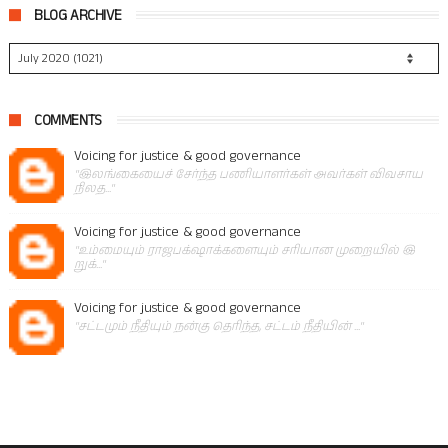
BLOG ARCHIVE
COMMENTS
Voicing for justice & good governance
"இலங்கையைச் சேர்ந்த பணியாளர்கள் அவர்கள் விவசாய
நிலத..."
Voicing for justice & good governance
"உம்மையும் ராஜபக்‌ஷாக்களையும் சரியான முறையில் இ
றுக்..."
Voicing for justice & good governance
"சட்டமும் நீதியும் நன்கு தெரிந்த, சட்டம் நீதியின் ..."