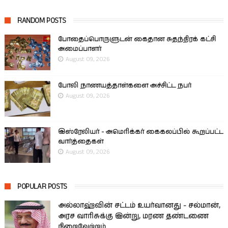
RANDOM POSTS
போதைப்பொருளுடன் கைதான சுதந்திரக் கட்சி
அமைப்பாளர்
August 09, 2026
போலி நாணயத்தாள்களை அச்சிட்ட நபர்
August 09, 2026
இஸ்ரேலியர் - அமெரிக்கர் கைகலப்பில் கூறப்பட்ட
வார்த்தைகள்
August 09, 2026
POPULAR POSTS
அல்லாஹ்வின் சட்டம் உயர்வானது - சல்மான்,
அரச வாரிசுக்கு இன்று, மரண தண்டணை
நிறைவேற்றம்